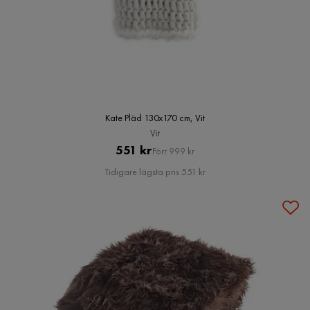
Kate Pläd 130x170 cm, Vit
Vit
Pris
Original
551 kr
Förr 999 kr
Pris
Tidigare lägsta pris 551 kr