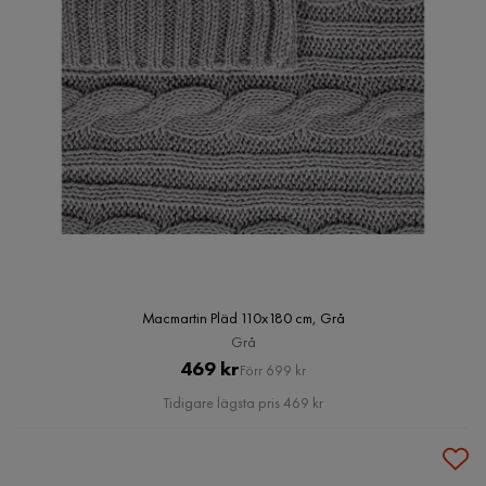
Macmartin Pläd 110x180 cm, Grå
Grå
Pris
Original
469 kr
Förr 699 kr
Pris
Tidigare lägsta pris 469 kr