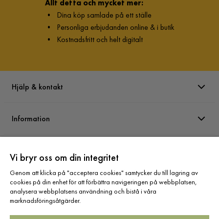
Allt detta och mycket mer:
•
Dina köp samlade på ett ställe
•
Personliga erbjudanden online & i butik
•
Kostnadsfritt och helt digitalt
Hjälp & kontakt
Information
Varumärken
Vi bryr oss om din integritet
Genom att klicka på "acceptera cookies" samtycker du till lagring av
Sortiment
cookies på din enhet för att förbättra navigeringen på webbplatsen,
analysera webbplatsens användning och bistå i våra
marknadsföringsåtgärder.