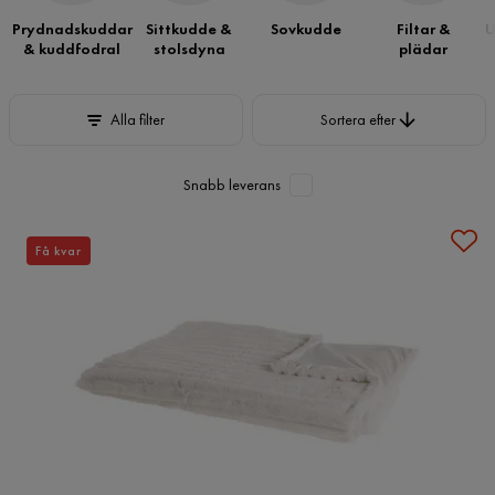
Prydnadskuddar
Sittkudde &
Sovkudde
Filtar &
U
& kuddfodral
stolsdyna
plädar
Sortera efter
Alla filter
Sortera efter
Snabb leverans
Få kvar