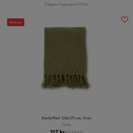
Pris
Tidigare lägsta pris 999 kr
Få kvar
Stanly Pläd 130x170 cm, Grön
Grön
Pris
Original
217 kr
Förr 899 kr