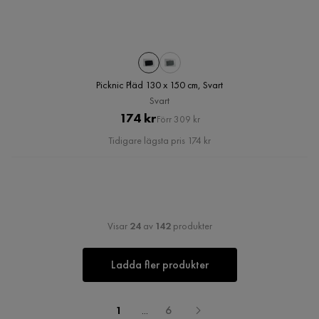
Picknic Pläd 130 x 150 cm, Svart
Svart
Pris
Original
174 kr
Förr 309 kr
Pris
Tidigare lägsta pris 174 kr
Visar
24
av
142
produkter
Ladda fler produkter
1
...
6