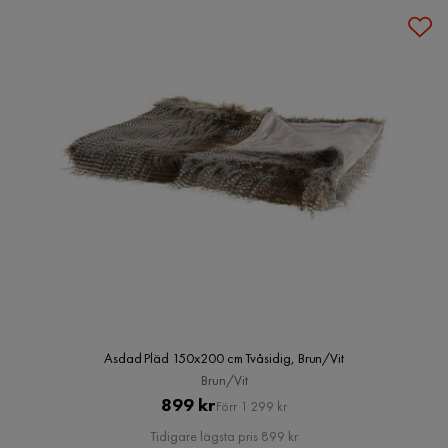
Asdad Pläd 150x200 cm Tvåsidig, Brun/Vit
Brun/Vit
Pris
Original
899 kr
Förr 1 299 kr
Pris
Tidigare lägsta pris 899 kr