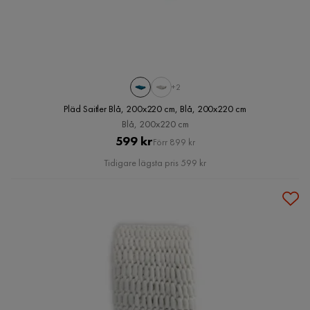
+2
Pläd Saitler Blå, 200x220 cm, Blå, 200x220 cm
Blå, 200x220 cm
Pris
Original
599 kr
Förr 899 kr
Pris
Tidigare lägsta pris 599 kr