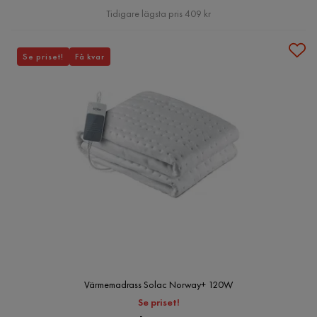
Pris
Tidigare lägsta pris 409 kr
Se priset!
Få kvar
Värmemadrass Solac Norway+ 120W
Se priset!