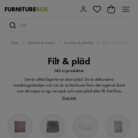
Hem
Textilier & mattor
Kuddar & plädar
Filtar & plädar
Filt & pläd
142 st produkter
Det är alltid läge för en skön pläd. De är dekorativa
inredningsdetaljer och om du är lite frusen finns det inget så skönt
som att svepa in sig i en mjuk och varm pläd eller filt. Det finns
många olika material du kan välja mellan dessutom, allt från en
Visa mer
fluffig fleecefilt till en mjuk bomullsfilt. Och alla har de gemensamt
att de är enkla att vika ihop när du inte behöver dem längre.