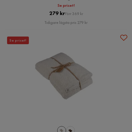
Se priset!
Pris
Original
279 kr
Förr 369 kr
Pris
Tidigare lägsta pris 279 kr
Se priset!