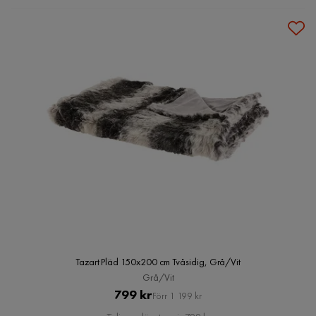
Tazart Pläd 150x200 cm Tvåsidig, Grå/Vit
Grå/Vit
Pris
Original
799 kr
Förr 1 199 kr
Pris