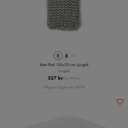
+2
Kate Pläd 130x170 cm, Ljusgrå
Ljusgrå
Pris
Original
527 kr
Förr 999 kr
Pris
Tidigare lägsta pris 527 kr