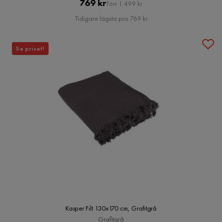
Pris
Original
769 kr
Förr 1 499 kr
Pris
Tidigare lägsta pris 769 kr
Se priset!
Kasper Filt 130x170 cm, Grafitgrå
Grafitgrå