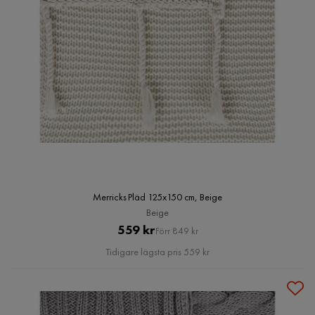
Merricks Pläd 125x150 cm, Beige
Beige
Pris
Original
559 kr
Förr 849 kr
Pris
Tidigare lägsta pris 559 kr