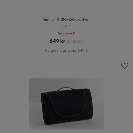
Mahto Filt 120x150 cm, Svart
Svart
Se priset!
Pris
Original
649 kr
Förr 849 kr
Pris
Tidigare lägsta pris 649 kr