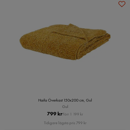
Haifa Överkast 150x200 cm, Gul
Gul
Pris
Original
799 kr
Förr 1 199 kr
Pris
Tidigare lägsta pris 799 kr