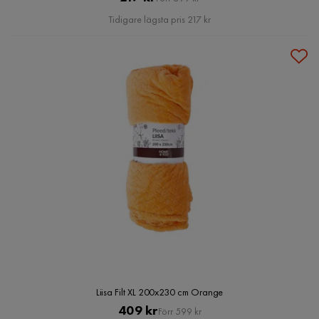
Pris
Tidigare lägsta pris 217 kr
Liisa Filt XL 200x230 cm Orange
Pris
Original
409 kr
Förr 599 kr