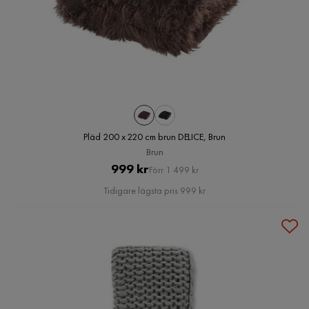
Pläd 200 x 220 cm brun DELICE, Brun
Brun
Pris
Original
999 kr
Förr 1 499 kr
Pris
Tidigare lägsta pris 999 kr