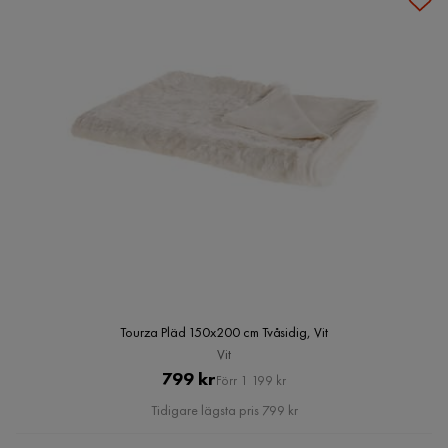
Tourza Pläd 150x200 cm Tvåsidig, Vit
Vit
Pris
Original
799 kr
Förr 1 199 kr
Pris
Tidigare lägsta pris 799 kr