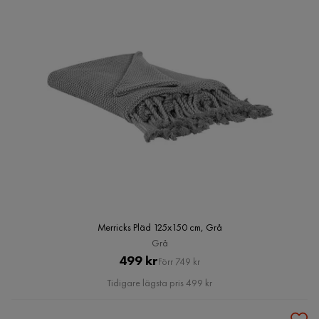
Merricks Pläd 125x150 cm, Grå
Grå
Pris
Original
499 kr
Förr 749 kr
Pris
Tidigare lägsta pris 499 kr