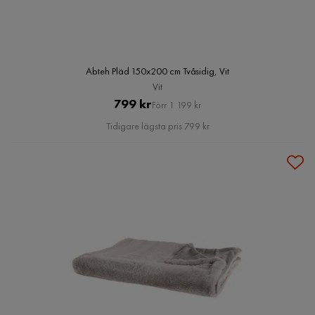
Abteh Pläd 150x200 cm Tvåsidig, Vit
Vit
Pris
Original
799 kr
Förr 1 199 kr
Pris
Tidigare lägsta pris 799 kr