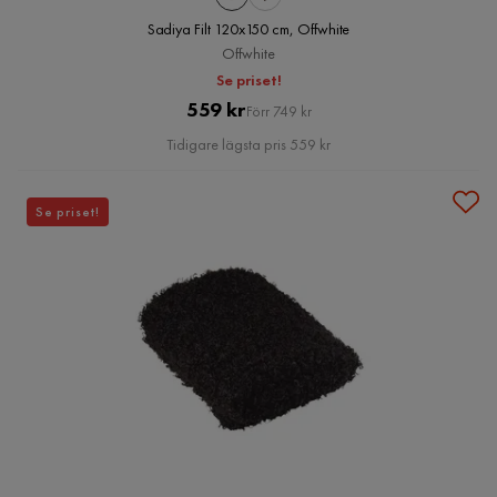
Sadiya Filt 120x150 cm, Offwhite
Offwhite
Se priset!
Pris
Original
559 kr
Förr 749 kr
Pris
Tidigare lägsta pris 559 kr
Se priset!