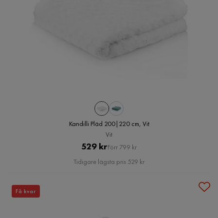
Kandilli Pläd 200|220 cm, Vit
Vit
Pris
Original
529 kr
Förr 799 kr
Pris
Tidigare lägsta pris 529 kr
Få kvar