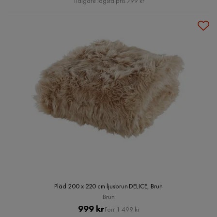
Tidigare lägsta pris 799 kr
Pläd 200 x 220 cm ljusbrun DELICE, Brun
Brun
Pris
Original
999 kr
Förr 1 499 kr