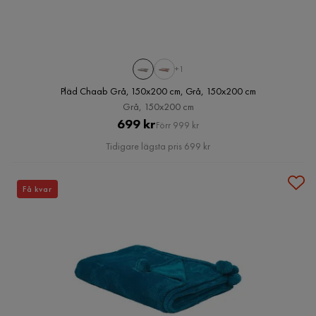
+1
Pläd Chaab Grå, 150x200 cm, Grå, 150x200 cm
Grå, 150x200 cm
Pris
Original
699 kr
Förr 999 kr
Pris
Tidigare lägsta pris 699 kr
Få kvar