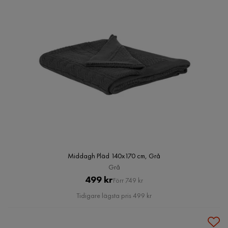
Middagh Pläd 140x170 cm, Grå
Grå
Pris
Original
499 kr
Förr 749 kr
Pris
Tidigare lägsta pris 499 kr