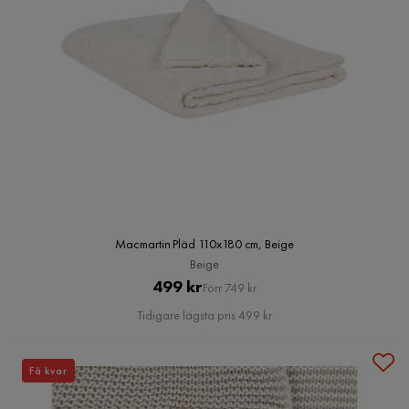
Macmartin Pläd 110x180 cm, Beige
Beige
Pris
Original
499 kr
Förr 749 kr
Pris
Tidigare lägsta pris 499 kr
Få kvar