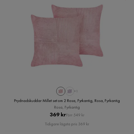
+1
Prydnadskuddar Millet set om 2 Rosa, Fyrkantig, Rosa, Fyrkantig
Rosa, Fyrkantig
Pris
Original
369 kr
Förr 549 kr
Pris
Tidigare lägsta pris 369 kr