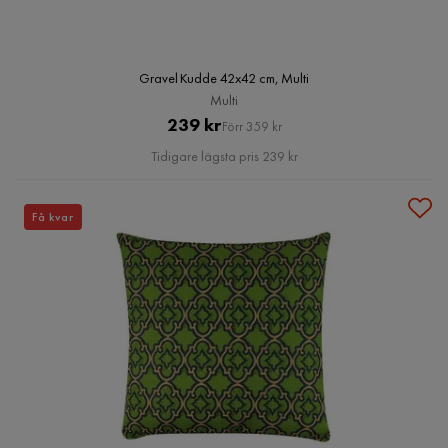
Gravel Kudde 42x42 cm, Multi
Multi
Pris
Original
239 kr
Förr 359 kr
Pris
Tidigare lägsta pris 239 kr
Få kvar