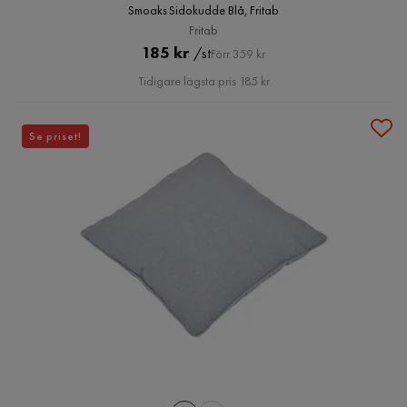
Smoaks Sidokudde Blå, Fritab
Fritab
Pris
Original
185 kr
/st
Förr 359 kr
Pris
Tidigare lägsta pris 185 kr
Se priset!