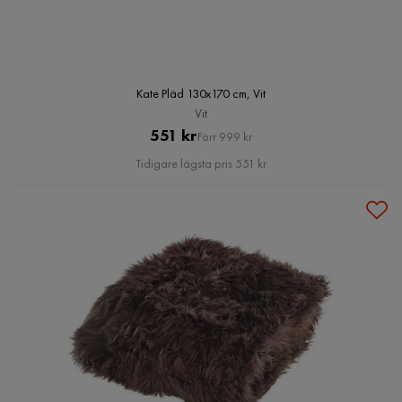
Kate Pläd 130x170 cm, Vit
Vit
Pris
Original
551 kr
Förr 999 kr
Pris
Tidigare lägsta pris 551 kr