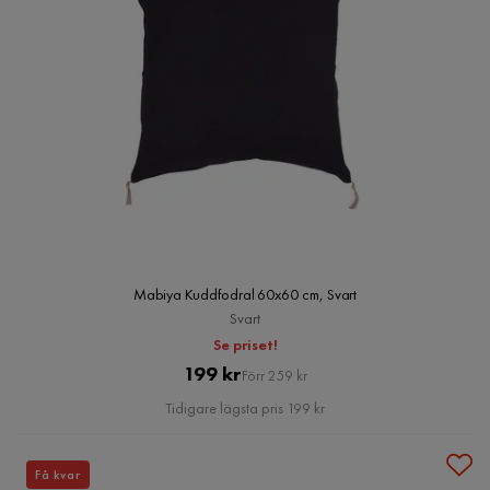
Mabiya Kuddfodral 60x60 cm, Svart
Svart
Se priset!
Pris
Original
199 kr
Förr 259 kr
Pris
Tidigare lägsta pris 199 kr
Få kvar