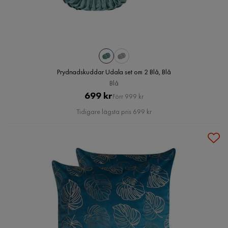
Prydnadskuddar Udala set om 2 Blå, Blå
Blå
Pris
Original
699 kr
Förr 999 kr
Pris
Tidigare lägsta pris 699 kr