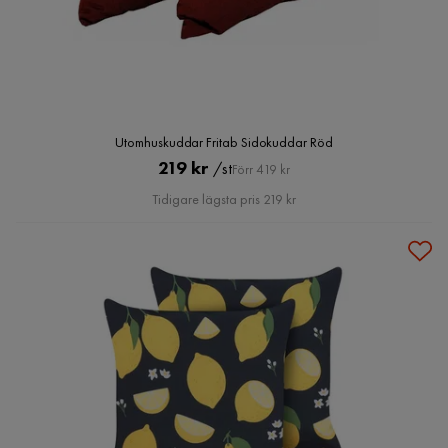
Utomhuskuddar Fritab Sidokuddar Röd
Pris
Original
219 kr
/st
Förr 419 kr
Pris
Tidigare lägsta pris 219 kr