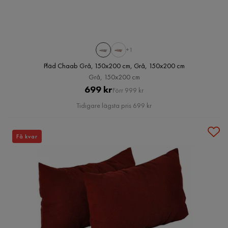
+1
Pläd Chaab Grå, 150x200 cm, Grå, 150x200 cm
Grå, 150x200 cm
Pris
Original
699 kr
Förr 999 kr
Pris
Tidigare lägsta pris 699 kr
Få kvar