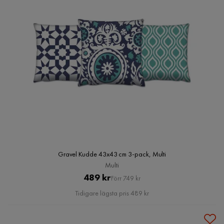
Gravel Kudde 43x43 cm 3-pack, Multi
Multi
Pris
Original
489 kr
Förr 749 kr
Pris
Tidigare lägsta pris 489 kr