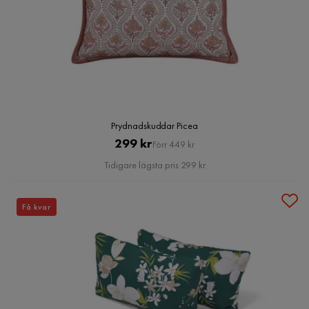
Prydnadskuddar Picea
Pris
Original
299 kr
Förr 449 kr
Pris
Tidigare lägsta pris 299 kr
Få kvar