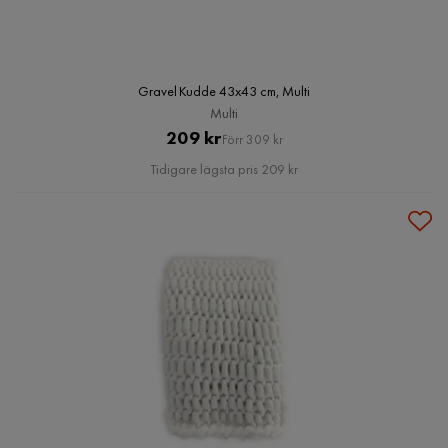
Gravel Kudde 43x43 cm, Multi
Multi
Pris
Original
209 kr
Förr 309 kr
Pris
Tidigare lägsta pris 209 kr