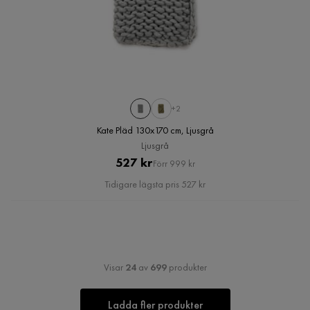
+2
Kate Pläd 130x170 cm, Ljusgrå
Ljusgrå
Pris
Original
527 kr
Förr 999 kr
Pris
Tidigare lägsta pris 527 kr
Visar
24
av
699
produkter
Ladda fler produkter