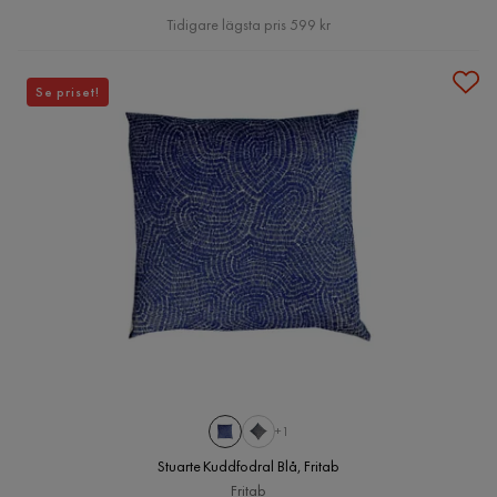
Pris
Tidigare lägsta pris 599 kr
Se priset!
+1
Stuarte Kuddfodral Blå, Fritab
Fritab