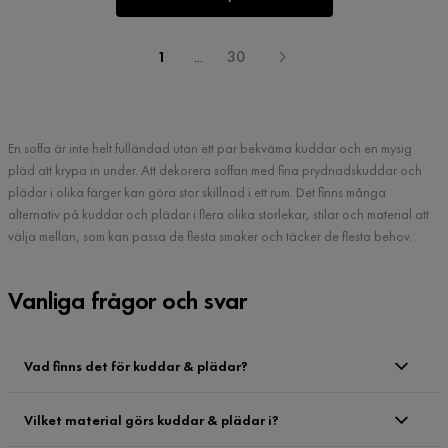
1
...
30
En soffa är inte helt fulländad utan ett par bekväma kuddar och en mysig
pläd att krypa in under. Att dekorera soffan med fina prydnadskuddar och
plädar i olika färger kan göra stor skillnad i ett rum. Det finns många
alternativ på kuddar och plädar i flera olika storlekar, stilar och material att
välja mellan, som kan passa de flesta smaker och täcker de flesta behov.
Vanliga frågor och svar
Vad finns det för kuddar & plädar?
Vilket material görs kuddar & plädar i?