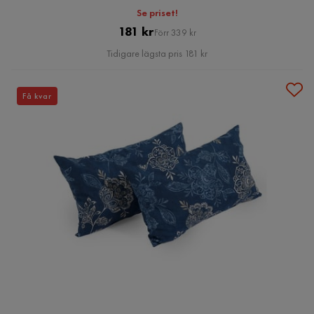
Se priset!
Pris
Original
181 kr
Förr 339 kr
Pris
Tidigare lägsta pris 181 kr
Få kvar