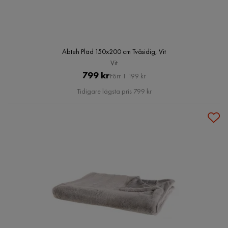
Abteh Pläd 150x200 cm Tvåsidig, Vit
Vit
Pris
Original
799 kr
Förr 1 199 kr
Pris
Tidigare lägsta pris 799 kr