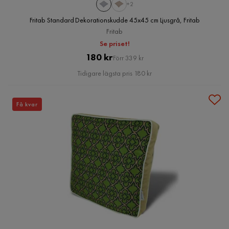
+2
Fritab Standard Dekorationskudde 45x45 cm Ljusgrå, Fritab
Fritab
Se priset!
Pris
Original
180 kr
Förr 339 kr
Pris
Tidigare lägsta pris 180 kr
Få kvar