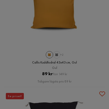
+2
Callis Kuddfodral 43x43 cm, Gul
Gul
Pris
Original
89 kr
Förr 149 kr
Pris
Tidigare lägsta pris 89 kr
Se priset!