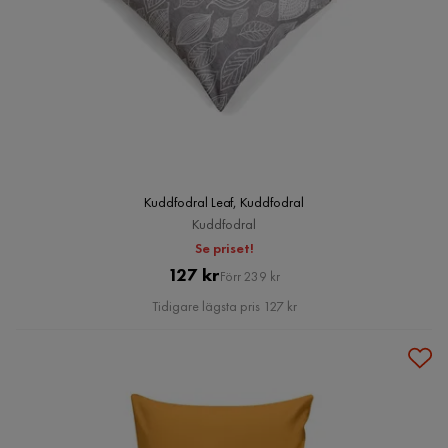
Kuddfodral Leaf, Kuddfodral
Kuddfodral
Se priset!
Pris
Original
127 kr
Förr 239 kr
Pris
Tidigare lägsta pris 127 kr