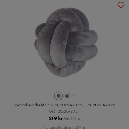
+2
Prydnadskuddar Malni Grå, 20x20x20 cm, Grå, 20x20x20 cm
Grå, 20x20x20 cm
Pris
Original
219 kr
Förr 329 kr
Pris
Tidigare lägsta pris 219 kr