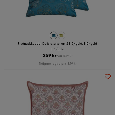
Prydnadskuddar Deliciosa set om 2 Blå/guld, Blå/guld
Blå/guld
Pris
Original
359 kr
Förr 539 kr
Pris
Tidigare lägsta pris 359 kr