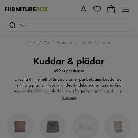
Hem
Textilier & mattor
Kuddar & plädar
Kuddar & plädar
699 st produkter
En soffa är inte helt fulländad utan ett par bekväma kuddar och
en mysig pläd att krypa in under. Att dekorera soffan med fina
prydnadskuddar och plädar i olika färger kan göra stor skillnad i
ett rum. Det finns många alternativ på kuddar och plädar i flera
Visa mer
olika storlekar, stilar och material att välja mellan, som kan passa
de flesta smaker och täcker de flesta behov.