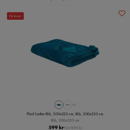
Få kvar
+2
Pläd Saitler Blå, 200x220 cm, Blå, 200x220 cm
Blå, 200x220 cm
Pris
Original
599 kr
Förr 899 kr