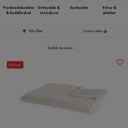
Prydnadskuddar
Sittkudde &
Sovkudde
Filtar &
U
& kuddfodral
stolsdyna
plädar
Sortera efter
Alla filter
Sortera efter
Snabb leverans
Få kvar