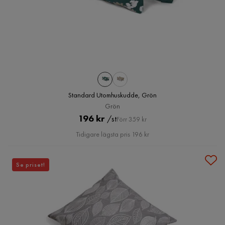
Standard Utomhuskudde, Grön
Grön
Pris
Original
196 kr
/st
Förr 359 kr
Pris
Tidigare lägsta pris 196 kr
Se priset!