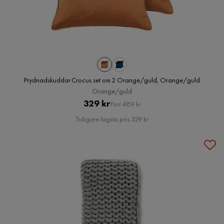
Prydnadskuddar Crocus set om 2 Orange/guld, Orange/guld
Orange/guld
Pris
Original
329 kr
Förr 489 kr
Pris
Tidigare lägsta pris 329 kr