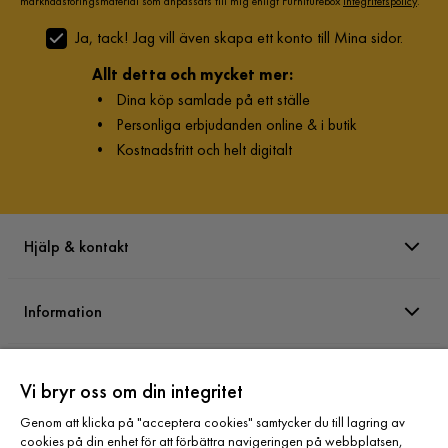
marknadsföringsmaterial som anpassats till mig enligt Furniturebox
Integritetspolicy
.
Ja, tack! Jag vill även skapa ett konto till Mina sidor.
Allt detta och mycket mer:
•
Dina köp samlade på ett ställe
•
Personliga erbjudanden online & i butik
•
Kostnadsfritt och helt digitalt
Hjälp & kontakt
Information
Varumärken
Vi bryr oss om din integritet
Genom att klicka på "acceptera cookies" samtycker du till lagring av
Sortiment
cookies på din enhet för att förbättra navigeringen på webbplatsen,