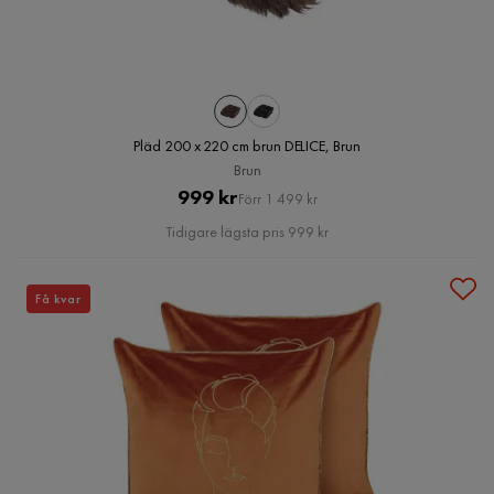
Pläd 200 x 220 cm brun DELICE, Brun
Brun
Pris
Original
999 kr
Förr 1 499 kr
Pris
Tidigare lägsta pris 999 kr
Få kvar