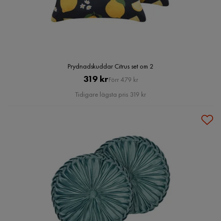
Prydnadskuddar Citrus set om 2
Pris
Original
319 kr
Förr 479 kr
Pris
Tidigare lägsta pris 319 kr