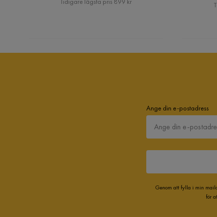
Tidigare lägsta pris 899 kr
T
Ange din e-postadress
Genom att fylla i min mail
för 