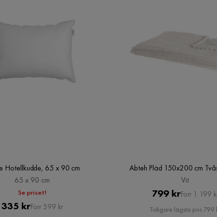
e Hotellkudde, 65 x 90 cm
Abteh Pläd 150x200 cm Tvåsi
65 x 90 cm
Vit
Pris
Original
799 kr
Se priset!
Förr 1 199 k
Pris
Original
335 kr
Pris
Förr 599 kr
Tidigare lägsta pris 799 