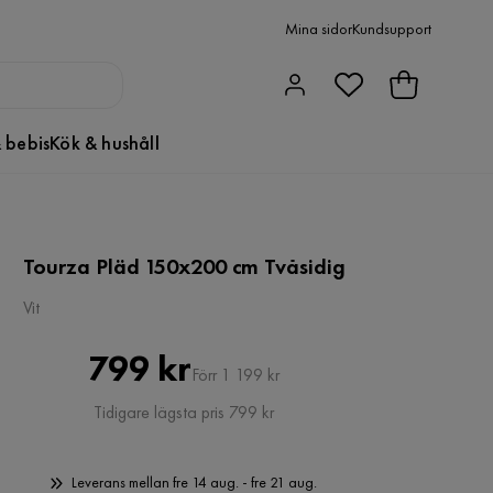
Mina sidor
Kundsupport
 bebis
Kök & hushåll
Tourza Pläd 150x200 cm Tvåsidig
Vit
Pris
Original
799 kr
Förr 1 199 kr
Pris
Tidigare lägsta pris 799 kr
Leverans mellan fre 14 aug. - fre 21 aug.