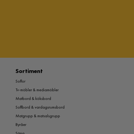
Sortiment
Soffor
Tv-möbler & mediamöbler
Matbord & köksbord
Soffbord & vardagsrumsbord
Matgrupp & matsalsgrupp
Byråer
Säng