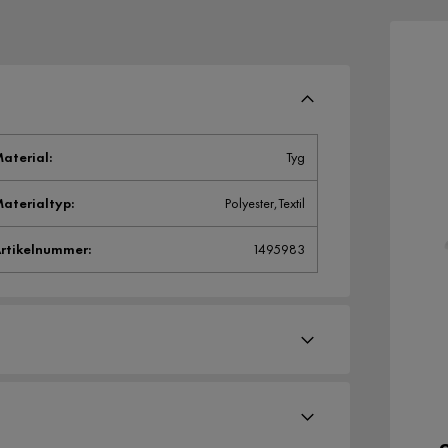
aterial
:
Tyg
aterialtyp
:
Polyester,Textil
rtikelnummer
:
1495983