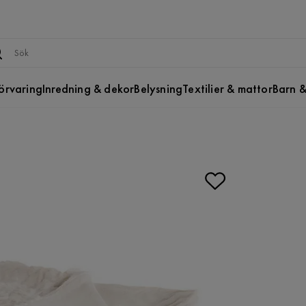
örvaring
Inredning & dekor
Belysning
Textilier & mattor
Barn &