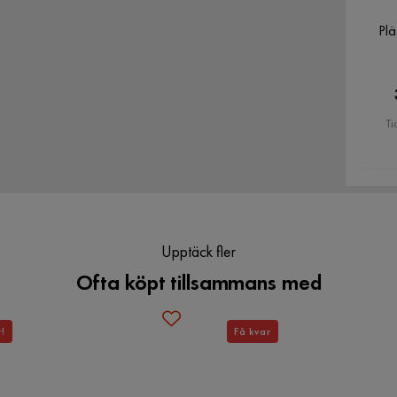
Pl
Ti
Upptäck fler
Ofta köpt tillsammans med
t!
Få kvar