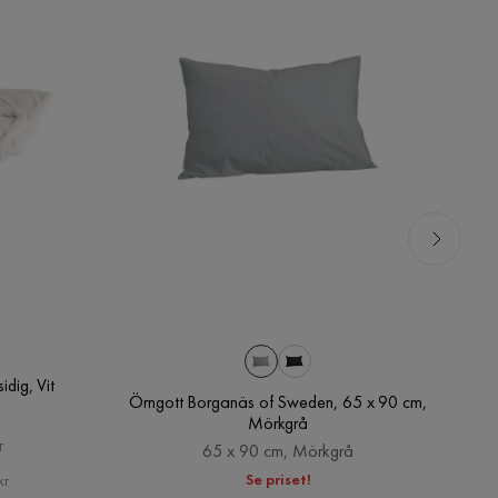
dig, Vit
Örngott Borganäs of Sweden, 65 x 90 cm,
Mörkgrå
r
65 x 90 cm, Mörkgrå
Se priset!
kr