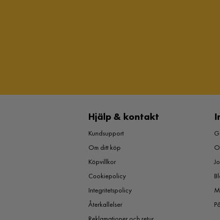
Hjälp & kontakt
I
Kundsupport
Gu
Om ditt köp
O
Köpvillkor
J
Cookiepolicy
Bl
Integritetspolicy
M
Återkallelser
P
Reklamationer och retur