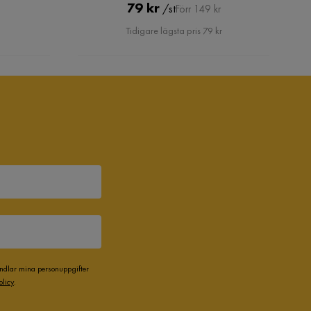
Pris
Original
79 kr
/st
Förr 149 kr
Pris
Tidigare lägsta pris 79 kr
andlar mina personuppgifter
olicy
.