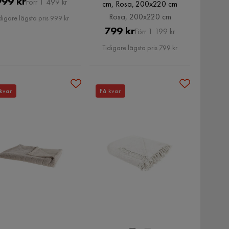
Pris
Original
999 kr
Förr 1 499 kr
cm, Rosa, 200x220 cm
Pris
Rosa, 200x220 cm
digare lägsta pris 999 kr
Pris
Original
799 kr
Förr 1 199 kr
Pris
Tidigare lägsta pris 799 kr
kvar
Få kvar