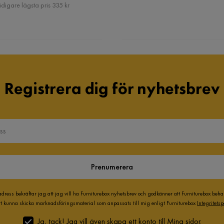
Pris
idigare lägsta pris 335 kr
Registrera dig för nyhetsbrev
Prenumerera
adress bekräftar jag att jag vill ha Furniturebox nyhetsbrev och godkänner att Furniturebox beh
att kunna skicka marknadsföringsmaterial som anpassats till mig enligt Furniturebox
Integritetsp
Ja, tack! Jag vill även skapa ett konto till Mina sidor.