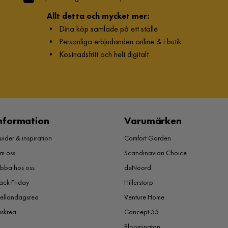
Allt detta och mycket mer:
•
Dina köp samlade på ett ställe
•
Personliga erbjudanden online & i butik
•
Kostnadsfritt och helt digitalt
nformation
Varumärken
ider & inspiration
Comfort Garden
m oss
Scandinavian Choice
obba hos oss
deNoord
ack Friday
Hillerstorp
ellandagsrea
Venture Home
åskrea
Concept 55
Bloomington