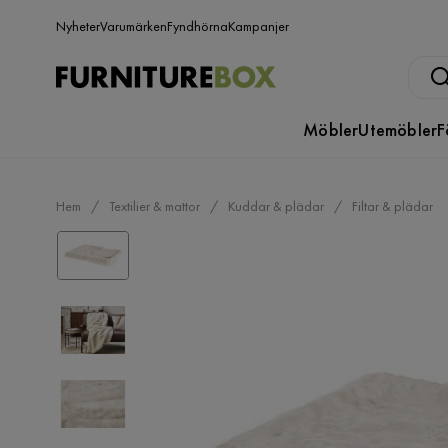
Nyheter
Varumärken
Fyndhörna
Kampanjer
Möbler
Utemöbler
F
Hem
Textilier & mattor
Kuddar & plädar
Filtar & plädar