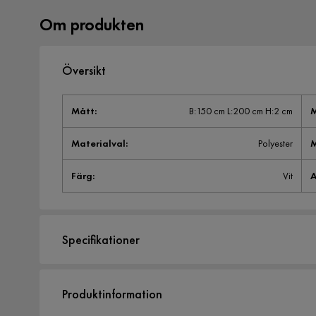
Om produkten
Översikt
Mått
:
B:150 cm L:200 cm H:2 cm
M
Materialval
:
Polyester
M
Färg
:
Vit
A
Specifikationer
Artikelnummer:
1495983
Produktinformation
Storlek