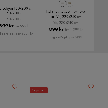
äd Labyar 150x200 cm,
Pläd Chaohani Vit, 220x240
150x200 cm
cm, Vit, 220x240 cm
150x200 cm
Vit, 220x240 cm
Pris
Original
399 kr
Förr 599 kr
Pris
Original
899 kr
Förr 1 299 kr
Pris
digare lägsta pris 399 kr
Pris
Tidigare lägsta pris 899 kr
Se priset!