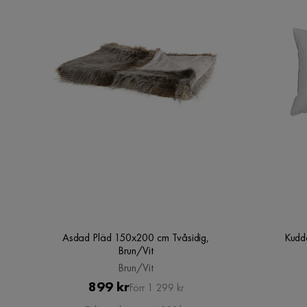
Asdad Pläd 150x200 cm Tvåsidig,
Kudd
Brun/Vit
Brun/Vit
Pris
Original
899 kr
Förr 1 299 kr
Pris