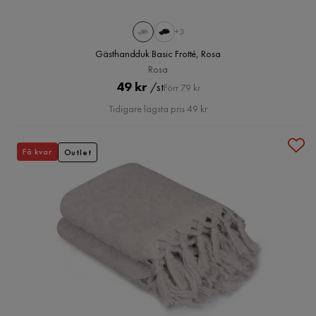
+3
Gästhandduk Basic Frotté, Rosa
Rosa
Pris
Original
49 kr
/st
Förr 79 kr
Pris
Tidigare lägsta pris 49 kr
Få kvar
Outlet