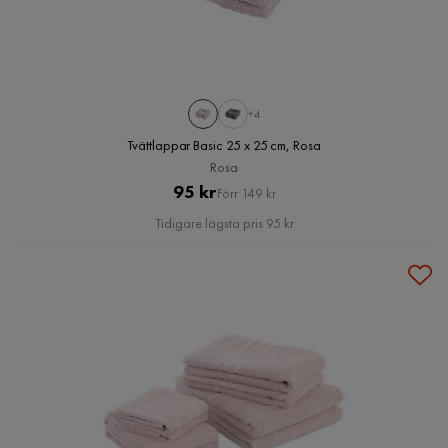
+4
Tvättlappar Basic 25 x 25 cm, Rosa
Rosa
Pris
Original
95 kr
Förr 149 kr
Pris
Tidigare lägsta pris 95 kr