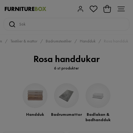
m
Textilier & mattor
Badrumstextilier
Handduk
Rosa handduk
Rosa handdukar
6 st produkter
Handduk
Badrumsmattor
Badlakan &
badhandduk