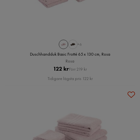
+6
Duschhandduk Basic Frotté 65 x 130 cm, Rosa
Rosa
Pris
Original
122 kr
Förr 219 kr
Pris
Tidigare lägsta pris 122 kr