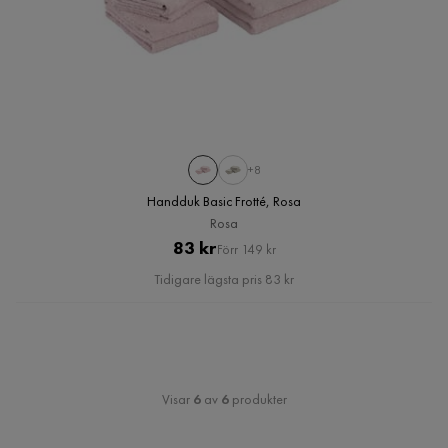
+8
Handduk Basic Frotté, Rosa
Rosa
Pris
Original
83 kr
Förr 149 kr
Pris
Tidigare lägsta pris 83 kr
Visar
6
av
6
produkter