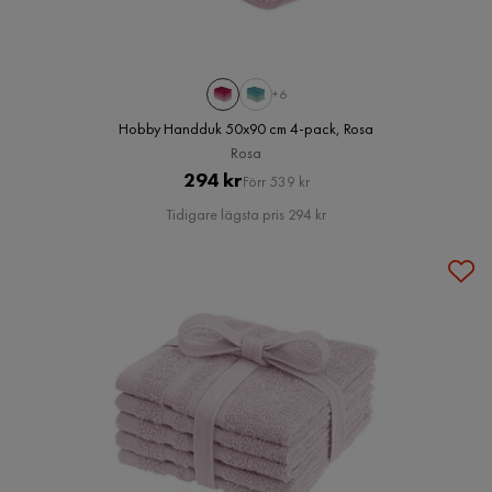
+6
Hobby Handduk 50x90 cm 4-pack, Rosa
Rosa
Pris
Original
294 kr
Förr 539 kr
Pris
Tidigare lägsta pris 294 kr