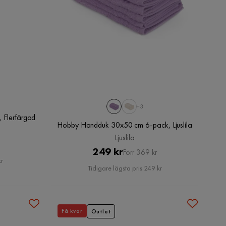
+3
 Flerfärgad
Hobby Handduk 30x50 cm 6-pack, Ljuslila
Ljuslila
Pris
Original
249 kr
Förr 369 kr
kr
Pris
Tidigare lägsta pris 249 kr
Få kvar
Outlet