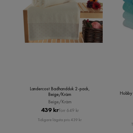
Landercost Badhandduk 2-pack,
Hobby 
Beige/Kräm
Beige/Kräm
Pris
Original
439 kr
Förr 649 kr
Pris
Tidigare lägsta pris 439 kr
T