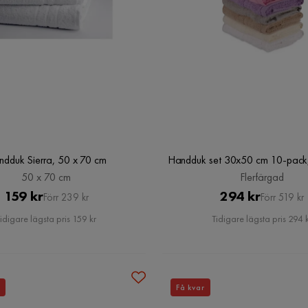
dduk Sierra, 50 x 70 cm
Handduk set 30x50 cm 10-pack,
50 x 70 cm
Flerfärgad
Pris
Original
Pris
Original
159 kr
294 kr
Förr 239 kr
Förr 519 kr
Pris
Pris
idigare lägsta pris 159 kr
Tidigare lägsta pris 294 
Få kvar