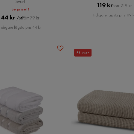
Svart
Pris
Original
119 kr
Förr 219 kr
Se priset!
Pris
Tidigare lägsta pris 119 k
Pris
Original
44 kr
/st
Förr 79 kr
Pris
Tidigare lägsta pris 44 kr
Få kvar