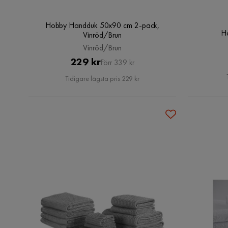
Hobby Handduk 50x90 cm 2-pack,
Ha
Vinröd/Brun
Vinröd/Brun
Pris
Original
229 kr
Förr 339 kr
Pris
Tidigare lägsta pris 229 kr