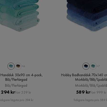
+6
+7
Handduk 50x90 cm 4-pack,
Hobby Badhandduk 70x140 cm
Blå/Flerfärgad
Mörkblå/Blå/Ljusblå
Blå/Flerfärgad
Mörkblå/Blå/Ljusbl
Pris
Original
Pris
Original
294 kr
589 kr
Förr 539 kr
Förr 999 kr
Pris
Pris
idigare lägsta pris 294 kr
Tidigare lägsta pris 589 