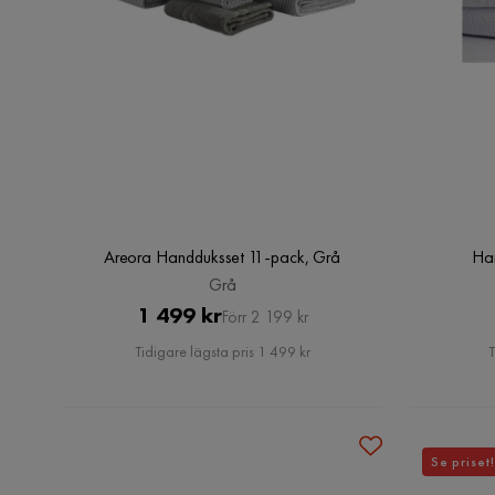
Areora Handduksset 11-pack, Grå
Han
Grå
Pris
Original
1 499 kr
Förr 2 199 kr
Pris
Tidigare lägsta pris 1 499 kr
T
Se priset!