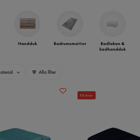
Handduk
Badrumsmattor
Badlakan &
badhandduk
aterial
Alla filter
Få kvar