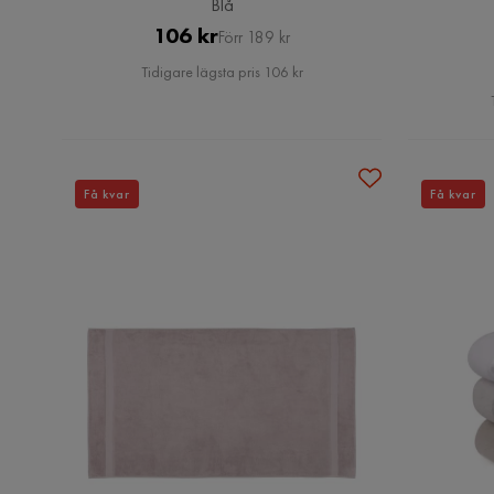
Blå
Pris
Original
106 kr
Förr 189 kr
Pris
Tidigare lägsta pris 106 kr
Få kvar
Få kvar