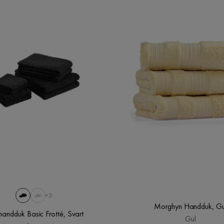
+3
Morghyn Handduk, Gu
andduk Basic Frotté, Svart
Gul