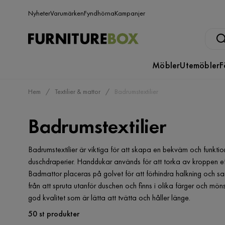
Nyheter
Varumärken
Fyndhörna
Kampanjer
Möbler
Utemöbler
F
Hem
Textilier & mattor
Badrumstextilier
Badrumstextilier
Badrumstextilier är viktiga för att skapa en bekväm och funkt
duschdraperier. Handdukar används för att torka av kroppen e
Badmattor placeras på golvet för att förhindra halkning och sa
från att spruta utanför duschen och finns i olika färger och mönst
god kvalitet som är lätta att tvätta och håller länge.
50 st produkter