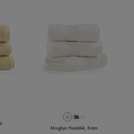
+2
l
Morghyn Handduk, Kräm