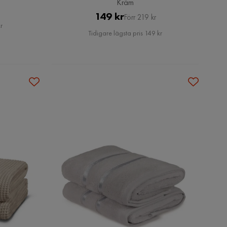
Kräm
Pris
Original
149 kr
Förr 219 kr
r
Pris
Tidigare lägsta pris 149 kr