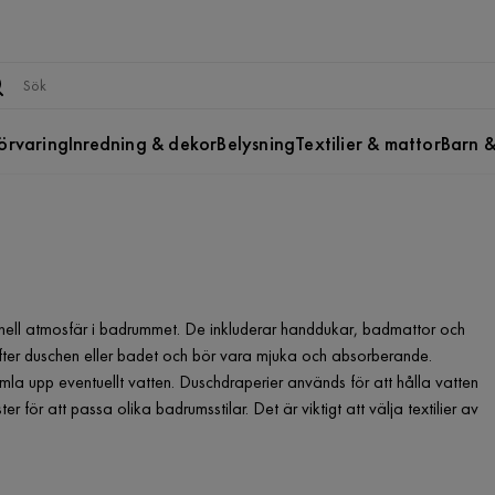
örvaring
Inredning & dekor
Belysning
Textilier & mattor
Barn &
ionell atmosfär i badrummet. De inkluderar handdukar, badmattor och
fter duschen eller badet och bör vara mjuka och absorberande.
mla upp eventuellt vatten. Duschdraperier används för att hålla vatten
er för att passa olika badrumsstilar. Det är viktigt att välja textilier av