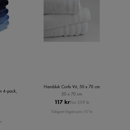
Handduk Corfu Vit, 50 x 70 cm
 4-pack,
50 x 70 cm
Pris
Original
117 kr
Förr 209 kr
å
Pris
Tidigare lägsta pris 117 kr
kr