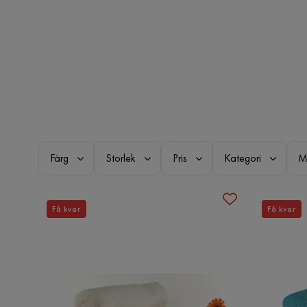
Färg
Storlek
Pris
Kategori
M
Få kvar
Få kvar