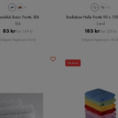
+1
+2
ndduk Basic Frotté, Blå
Badlakan Helle Frotté 90 x 15
Blå
Sand
Pris
Original
Pris
Original
83 kr
183 kr
Förr 149 kr
Förr 329 kr
Pris
Pris
Tidigare lägsta pris 83 kr
Tidigare lägsta pris 183 
Få kvar