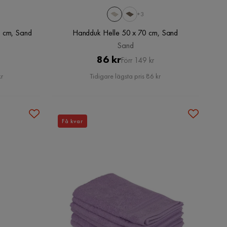
+3
0 cm, Sand
Handduk Helle 50 x 70 cm, Sand
Sand
Pris
Original
86 kr
Förr 149 kr
Pris
kr
Tidigare lägsta pris 86 kr
Få kvar