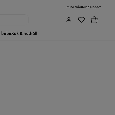
Mina sidor
Kundsupport
 bebis
Kök & hushåll