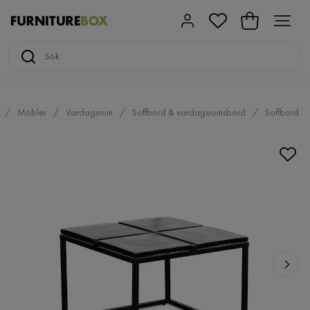
Möbler
Vardagsrum
Soffbord & vardagsrumsbord
Soffbord