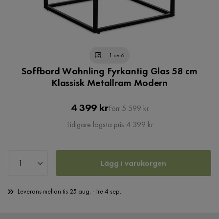
1 av 6
Soffbord Wohnling Fyrkantig Glas 58 cm
Klassisk Metallram Modern
Pris
Original
4 399 kr
Förr 5 599 kr
Pris
Tidigare lägsta pris 4 399 kr
Lägg i varukorgen
Leverans mellan tis 25 aug. - fre 4 sep.