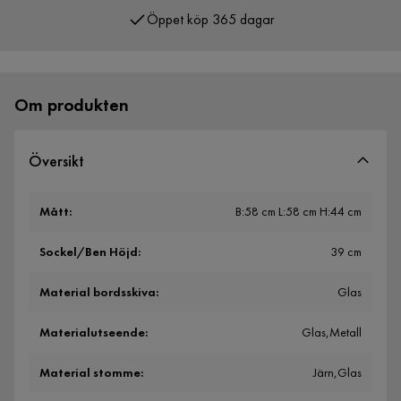
Öppet köp 365 dagar
Över 400 000 nöjda kunder
Om produkten
Översikt
Mått
:
B:58 cm L:58 cm H:44 cm
Sockel/Ben Höjd
:
39 cm
Material bordsskiva
:
Glas
Materialutseende
:
Glas,Metall
Material stomme
:
Järn,Glas