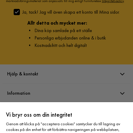
marknadsföringsmaterial som anpassats till mig enligt Furniturebox
Integritetspolicy
.
Ja, tack! Jag vill även skapa ett konto till Mina sidor.
Allt detta och mycket mer:
•
Dina köp samlade på ett ställe
•
Personliga erbjudanden online & i butik
•
Kostnadsfritt och helt digitalt
Hjälp & kontakt
Information
Varumärken
Vi bryr oss om din integritet
Genom att klicka på "acceptera cookies" samtycker du till lagring av
cookies på din enhet för att förbättra navigeringen på webbplatsen,
Sortiment