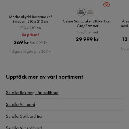
+1
Madrasskydd Borganäs of
Celine Sängpaket 210x210cm,
Ale
Sweden, 210 x 210 cm
Grå/Sammet
med 
210 x 210 cm
180
Grå/Sammet
Se priset!
Pris
29 999 kr
13
Pris
Original
369 kr
Förr 999 kr
Tidig
Pris
Tidigare lägsta pris 369 kr
Upptäck mer av vårt sortiment
Se alla Rektangulärt soffbord
Se alla Vitt bord
Se alla Soffbord trä
Se alla Vitt soffbord