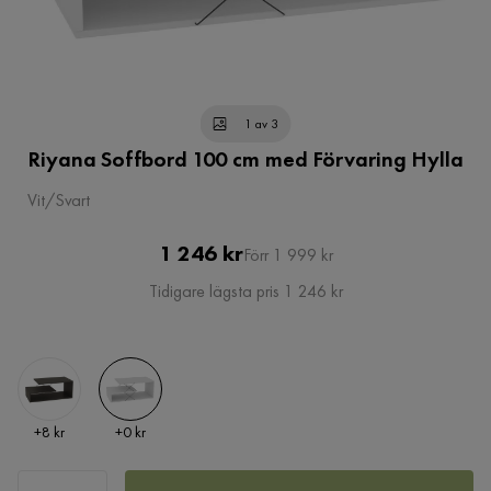
1 av 3
Riyana Soffbord 100 cm med Förvaring Hylla
Vit/Svart
Pris
Original
1 246 kr
Förr 1 999 kr
Pris
Tidigare lägsta pris 1 246 kr
Pris
Pris
+
8 kr
+
0 kr