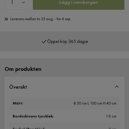
Lägg i varukorgen
Leverans mellan tis 25 aug. - fre 4 sep.
Öppet köp 365 dagar
Över 400 000 nöjda kunder
Om produkten
Översikt
Mått
:
B:50 cm L:100 cm H:40 cm
Bordsskivans tjocklek
:
1.8 cm