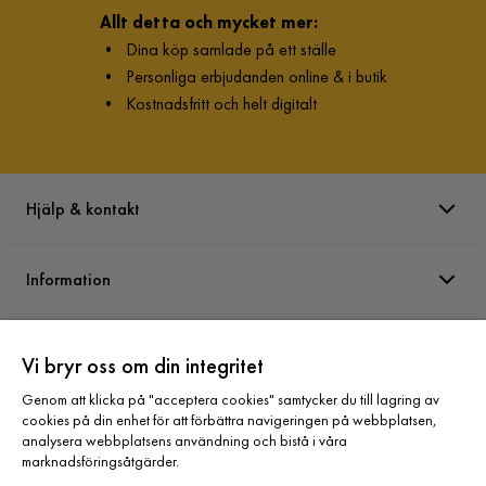
Allt detta och mycket mer:
•
Dina köp samlade på ett ställe
•
Personliga erbjudanden online & i butik
•
Kostnadsfritt och helt digitalt
Hjälp & kontakt
Information
Varumärken
Vi bryr oss om din integritet
Genom att klicka på "acceptera cookies" samtycker du till lagring av
Sortiment
cookies på din enhet för att förbättra navigeringen på webbplatsen,
analysera webbplatsens användning och bistå i våra
marknadsföringsåtgärder.