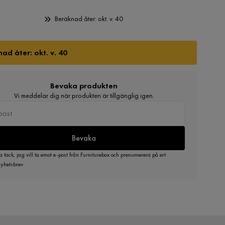
Beräknad åter: okt. v. 40
ad åter: okt. v. 40
Bevaka produkten
Vi meddelar dig när produkten är tillgänglig igen.
Bevaka
a tack, jag vill ta emot e-post från Furniturebox och prenumerera på ert
yhetsbrev.