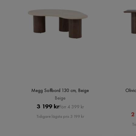
Megg Soffbord 130 cm, Beige
Oliv
Beige
Pris
Original
3 199 kr
Förr 4 399 kr
2
Pris
Tidigare lägsta pris 3 199 kr
Ti