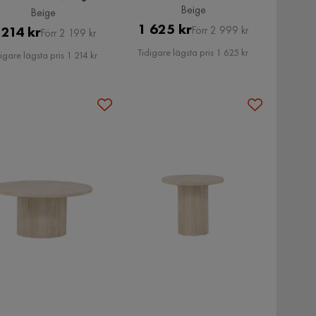
Beige
Beige
Pris
Original
1 625 kr
Pris
Original
 214 kr
Förr 2 999 kr
Förr 2 199 kr
Pris
Pris
Tidigare lägsta pris 1 625 kr
igare lägsta pris 1 214 kr