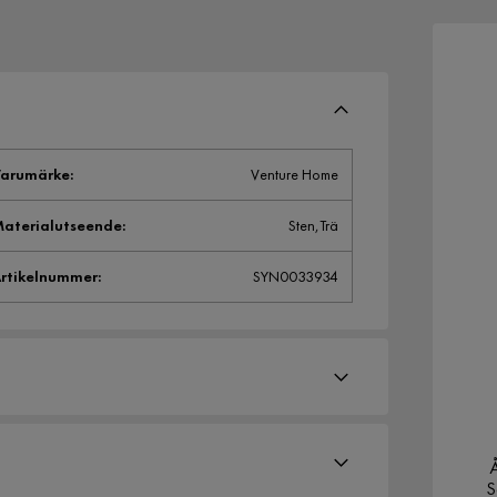
arumärke
:
Venture Home
aterialutseende
:
Sten,Trä
rtikelnummer
:
SYN0033934
Å
S