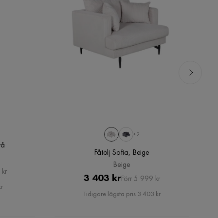
+2
rå
Fåtölj Sofia, Beige
Beige
 kr
Pris
Original
3 403 kr
Förr 5 999 kr
kr
Pris
Tidigare lägsta pris 3 403 kr