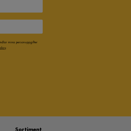
andlar mina personuppgifter
olicy
.
Sortiment