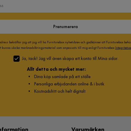
Prenumerera
adress bekräftar jag att jag vill ha Furniturebox nyhetsbrev och godkänner att Furniturebox beh
att kunna skicka marknadsföringsmaterial som anpassats till mig enligt Furniturebox
Integritetsp
Ja, tack! Jag vill även skapa ett konto till Mina sidor.
Allt detta och mycket mer:
•
Dina köp samlade på ett ställe
•
Personliga erbjudanden online & i butik
•
Kostnadsfritt och helt digitalt
nformation
Varumärken