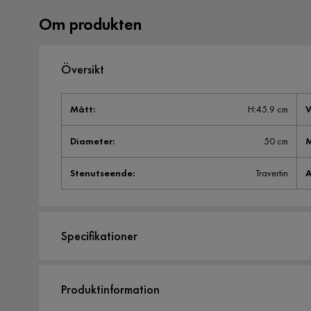
Om produkten
Översikt
Mått
:
H:45.9 cm
V
Diameter
:
50 cm
M
Stenutseende
:
Travertin
A
Specifikationer
Artikelnummer:
SYN0033934
Produktinformation
Storlek