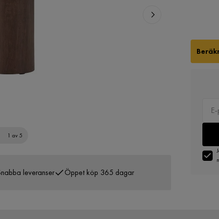
Beräkn
1 av 5
J
n
nabba leveranser
Öppet köp 365 dagar