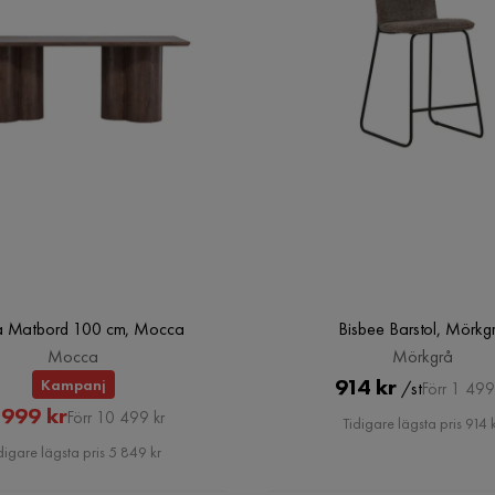
ia Matbord 100 cm, Mocca
Bisbee Barstol, Mörkg
Mocca
Mörkgrå
Pris
Original
914 kr
Kampanj
/st
Förr 1 499
Rabatterat
Original
 999 kr
Pris
Förr 10 499 kr
Tidigare lägsta pris 914 
Pris
Pris
digare lägsta pris 5 849 kr