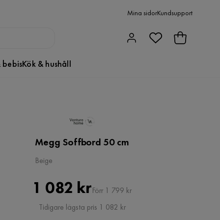
Mina sidor
Kundsupport
 bebis
Kök & hushåll
Megg Soffbord 50 cm
Beige
Pris
Original
1 082 kr
Förr 1 799 kr
Pris
Tidigare lägsta pris 1 082 kr