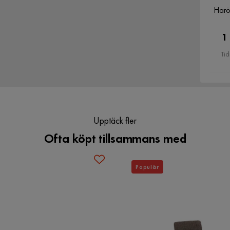
Härö
1
Tid
Upptäck fler
Ofta köpt tillsammans med
Populär