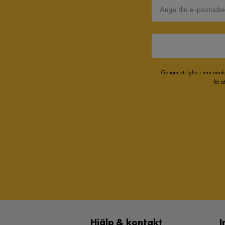
Genom att fylla i min mail
för 
Hjälp & kontakt
I