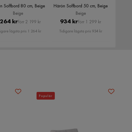
n Soffbord 80 cm, Beige
Härön Soffbord 50 cm, Beige
Beige
Beige
Pris
Original
Pris
Original
 264 kr
934 kr
Förr 2 199 kr
Förr 1 299 kr
Pris
Pris
igare lägsta pris 1 264 kr
Tidigare lägsta pris 934 kr
Populär