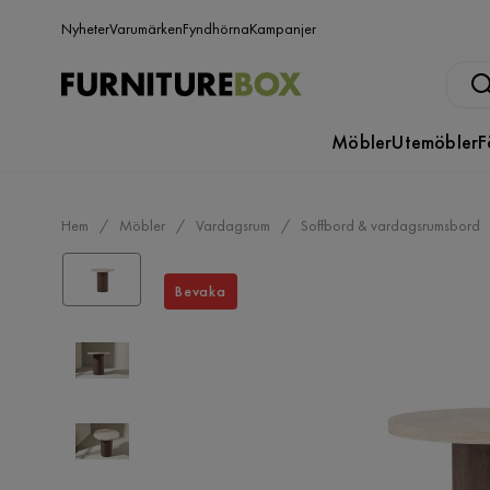
Nyheter
Varumärken
Fyndhörna
Kampanjer
Möbler
Utemöbler
F
Hem
Möbler
Vardagsrum
Soffbord & vardagsrumsbord
Bevaka