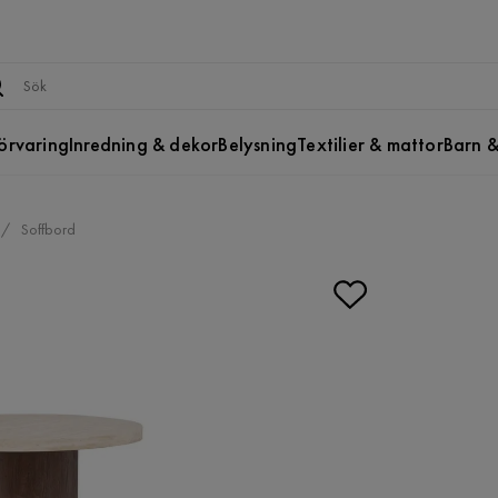
örvaring
Inredning & dekor
Belysning
Textilier & mattor
Barn &
Soffbord