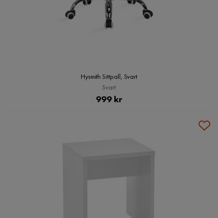
Hysmith Sittpall, Svart
Svart
Pris
999 kr