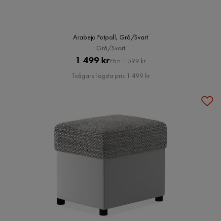
Arabejo Fotpall, Grå/Svart
Grå/Svart
Pris
Original
1 499 kr
Förr 1 599 kr
Pris
Tidigare lägsta pris 1 499 kr