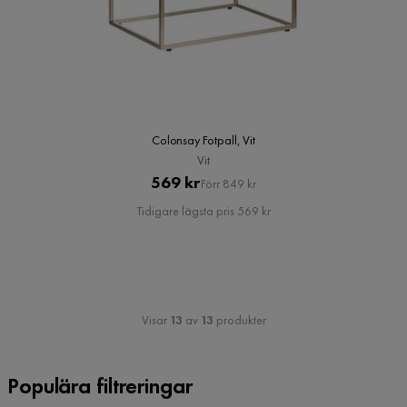
Colonsay Fotpall, Vit
Vit
Pris
Original
569 kr
Förr 849 kr
Pris
Tidigare lägsta pris 569 kr
Visar
13
av
13
produkter
Populära filtreringar