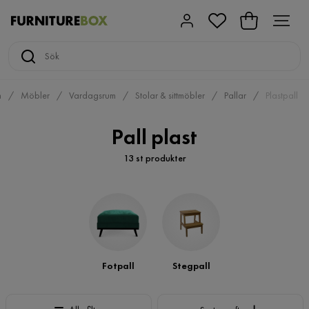
m
Möbler
Vardagsrum
Stolar & sittmöbler
Pallar
Plastpall
Pall plast
13 st produkter
Fotpall
Stegpall
Sortera efter