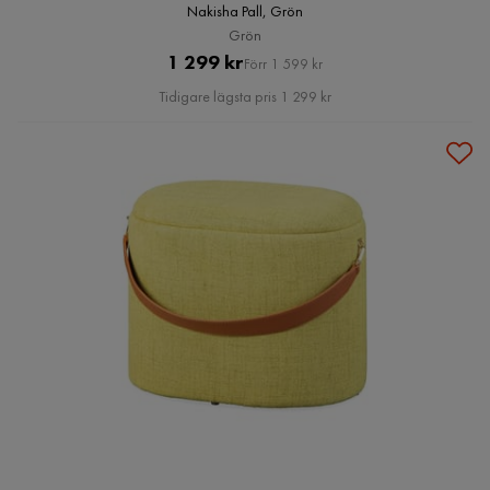
Nakisha Pall, Grön
Grön
Pris
Original
1 299 kr
Förr 1 599 kr
Pris
Tidigare lägsta pris 1 299 kr