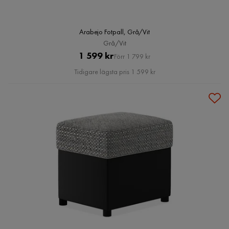
Arabejo Fotpall, Grå/Vit
Grå/Vit
Pris
Original
1 599 kr
Förr 1 799 kr
Pris
Tidigare lägsta pris 1 599 kr