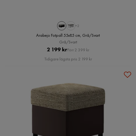
+2
Arabejo Fotpall 55x85 cm, Grå/Svart
Grå/Svart
Pris
Original
2 199 kr
Förr 2 399 kr
Pris
Tidigare lägsta pris 2 199 kr