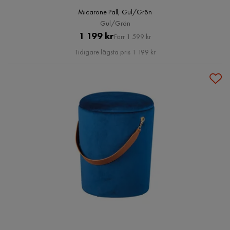
Micarone Pall, Gul/Grön
Gul/Grön
Pris
Original
1 199 kr
Förr 1 599 kr
Pris
Tidigare lägsta pris 1 199 kr