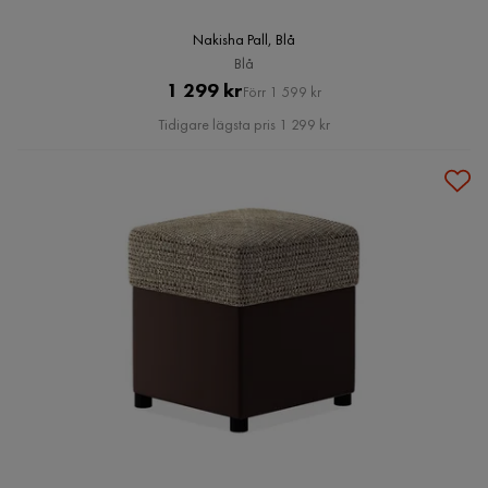
Nakisha Pall, Blå
Blå
Pris
Original
1 299 kr
Förr 1 599 kr
Pris
Tidigare lägsta pris 1 299 kr