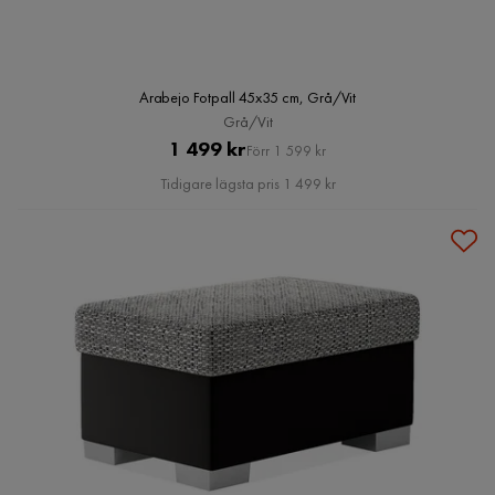
Arabejo Fotpall 45x35 cm, Grå/Vit
Grå/Vit
Pris
Original
1 499 kr
Förr 1 599 kr
Pris
Tidigare lägsta pris 1 499 kr