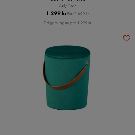
Gul/Grön
Pris
Original
1 299 kr
Förr 1 699 kr
Pris
Tidigare lägsta pris 1 299 kr