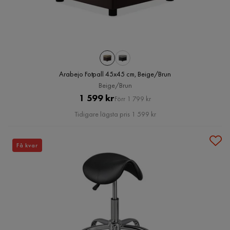
Arabejo Fotpall 45x45 cm, Beige/Brun
Beige/Brun
Pris
Original
1 599 kr
Förr 1 799 kr
Pris
Tidigare lägsta pris 1 599 kr
Få kvar