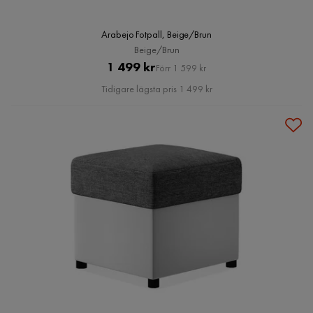
Arabejo Fotpall, Beige/Brun
Beige/Brun
Pris
Original
1 499 kr
Förr 1 599 kr
Pris
Tidigare lägsta pris 1 499 kr