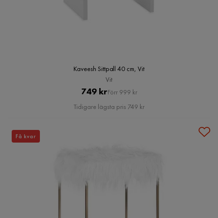
Kaveesh Sittpall 40 cm, Vit
Vit
Pris
Original
749 kr
Förr 999 kr
Pris
Tidigare lägsta pris 749 kr
Få kvar