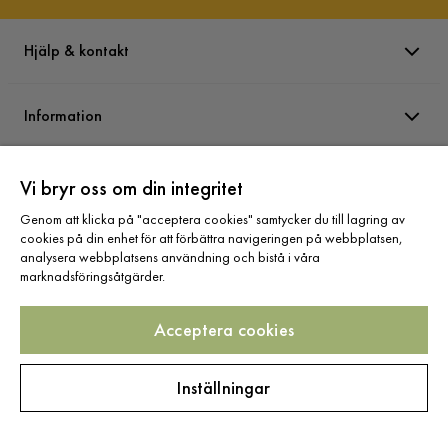
Hjälp & kontakt
Information
Varumärken
Vi bryr oss om din integritet
Genom att klicka på "acceptera cookies" samtycker du till lagring av
cookies på din enhet för att förbättra navigeringen på webbplatsen,
Sortiment
analysera webbplatsens användning och bistå i våra
marknadsföringsåtgärder.
Acceptera cookies
Följ oss
Inställningar
Copyright © 2025 Home Furnishing Nordic AB