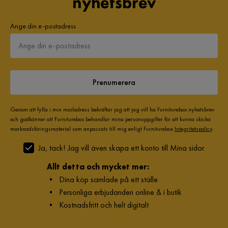
nyhetsbrev
Fotpall ingår
Nej
Ange din e-postadress
Form
L-formad
Serie
Copenhagen
Prenumerera
Orientering/Sida
Högervänd
Genom att fylla i min mailadress bekräftar jag att jag vill ha Furniturebox nyhetsbrev
och godkänner att Furniturebox behandlar mina personuppgifter för att kunna skicka
marknadsföringsmaterial som anpassats till mig enligt Furniturebox
Integritetspolicy
.
Ja, tack! Jag vill även skapa ett konto till Mina sidor.
Allt detta och mycket mer:
•
Dina köp samlade på ett ställe
•
Personliga erbjudanden online & i butik
•
Kostnadsfritt och helt digitalt