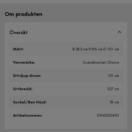
Om produkten
Översikt
Mått
:
B:283 cm H:86 cm D:101 cm
Varumärke
:
Scandinavian Choice
Sittdjup divan
:
131 cm
Sittbredd
:
237 cm
Sockel/Ben Höjd
:
18 cm
Artikelnummer
:
SYN0051493