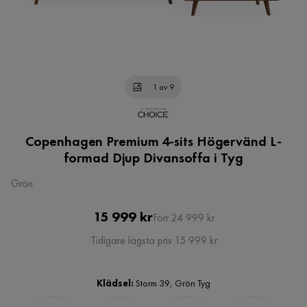
1 av 9
Copenhagen Premium 4-sits Högervänd L-
formad Djup Divansoffa i Tyg
Grön
Pris
Original
15 999 kr
Förr 24 999 kr
Pris
Tidigare lägsta pris 15 999 kr
Klädsel:
Storm 39, Grön Tyg