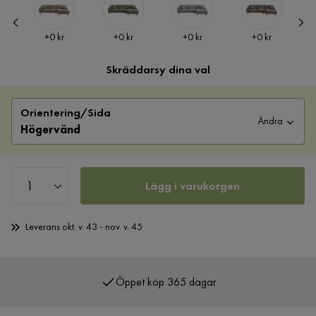
Pris
Pris
Pris
Pris
+
0 kr
+
0 kr
+
0 kr
+
0 kr
Skräddarsy dina val
Orientering/Sida
Ändra
Högervänd
Lägg i varukorgen
Leverans okt. v. 43 - nov. v. 45
Öppet köp 365 dagar
Över 400 000 nöjda kunder