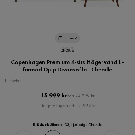
1 av 9
Copenhagen Premium 4-sits Högervänd L-
formad Djup Divansoffa i Chenille
Ljusbeige
Pris
Original
15 999 kr
Förr 24 999 kr
Pris
Tidigare lägsta pris 15 999 kr
Klädsel:
Silencio 03, Ljusbeige Chenille