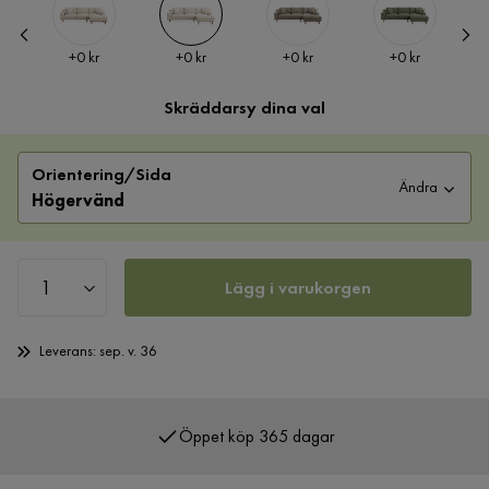
Pris
Pris
Pris
Pris
+
0 kr
+
0 kr
+
0 kr
+
0 kr
Skräddarsy dina val
Orientering/Sida
Ändra
Högervänd
Lägg i varukorgen
Leverans: sep. v. 36
Öppet köp 365 dagar