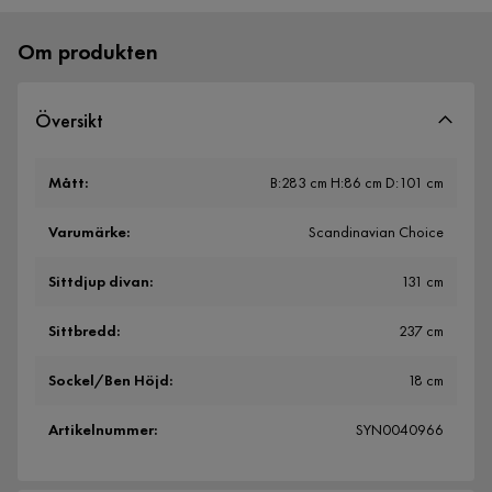
Om produkten
Översikt
Mått
:
B:283 cm H:86 cm D:101 cm
Varumärke
:
Scandinavian Choice
Sittdjup divan
:
131 cm
Sittbredd
:
237 cm
Sockel/Ben Höjd
:
18 cm
Artikelnummer
:
SYN0040966