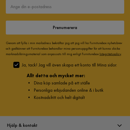
Färg
Beige
Klädsel
Silencio 03, Ljusbeige Chenille
Prenumerera
Fotpall ingår
Nej
Genom att fylla i min mailadress bekräftar jag att jag vill ha Furniturebox nyhetsbrev
och godkänner att Furniturebox behandlar mina personuppgifter för att kunna skicka
Form
L-formad
marknadsföringsmaterial som anpassats till mig enligt Furniturebox
Integritetspolicy
.
Ja, tack! Jag vill även skapa ett konto till Mina sidor.
Serie
Copenhagen
Allt detta och mycket mer:
Orientering/Sida
Högervänd
•
Dina köp samlade på ett ställe
•
Personliga erbjudanden online & i butik
Ben träslag
Valnöt
•
Kostnadsfritt och helt digitalt
Hjälp & kontakt