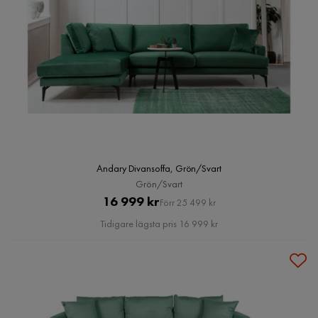
Andary Divansoffa, Grön/Svart
Grön/Svart
Pris
Original
16 999 kr
Förr 25 499 kr
Pris
Tidigare lägsta pris 16 999 kr