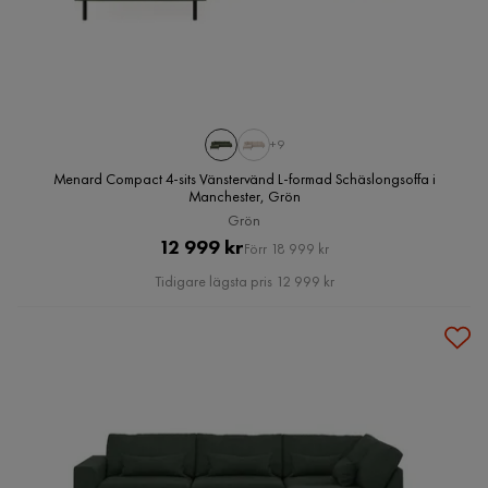
+9
Menard Compact 4-sits Vänstervänd L-formad Schäslongsoffa i
Manchester, Grön
Grön
Pris
Original
12 999 kr
Förr 18 999 kr
Pris
Tidigare lägsta pris 12 999 kr