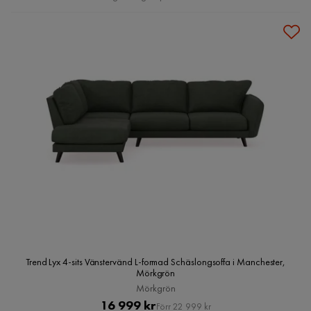
Trend Lyx 4-sits Vänstervänd L-formad Schäslongsoffa i Manchester,
Mörkgrön
Mörkgrön
Pris
Original
16 999 kr
Förr 22 999 kr