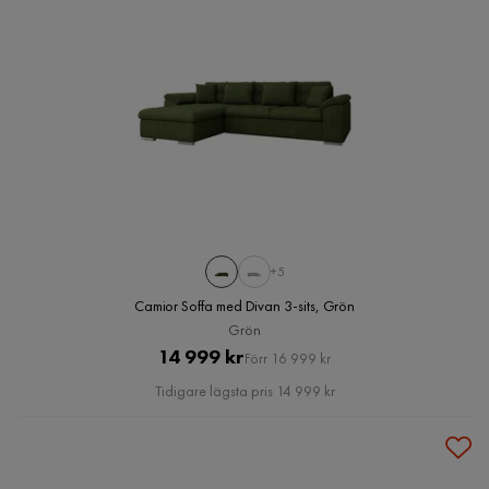
+5
Camior Soffa med Divan 3-sits, Grön
Grön
Pris
Original
14 999 kr
Förr 16 999 kr
Pris
Tidigare lägsta pris 14 999 kr