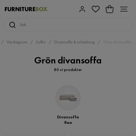
Vardagsrum
Soffor
Divansoffa & schäslong
Grön divansoffa
Grön divansoffa
80 st produkter
Divansoffa
Rea