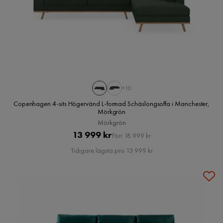
+10
Copenhagen 4-sits Högervänd L-formad Schäslongsoffa i Manchester,
Mörkgrön
Mörkgrön
Pris
Original
13 999 kr
Förr 18 999 kr
Pris
Tidigare lägsta pris 13 999 kr