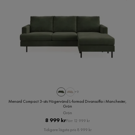
+9
Menard Compact 3-sits Högervänd L-formad Divansoffa i Manchester,
Grön
Grön
Pris
Original
8 999 kr
Förr 12 999 kr
Pris
Tidigare lägsta pris 8 999 kr