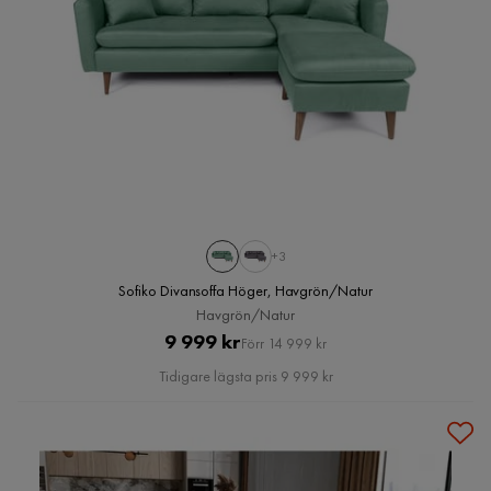
+3
Sofiko Divansoffa Höger, Havgrön/Natur
Havgrön/Natur
Pris
Original
9 999 kr
Förr 14 999 kr
Pris
Tidigare lägsta pris 9 999 kr