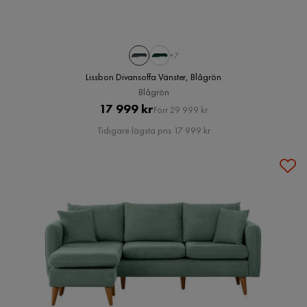
+7
Lissbon Divansoffa Vänster, Blågrön
Blågrön
Pris
Original
17 999 kr
Förr 29 999 kr
Pris
Tidigare lägsta pris 17 999 kr