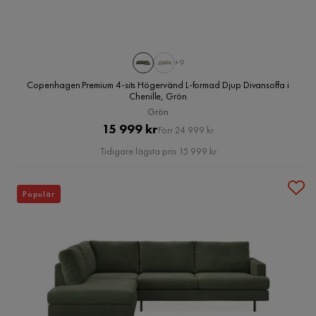
+9
Copenhagen Premium 4-sits Högervänd L-formad Djup Divansoffa i
Chenille, Grön
Grön
Pris
Original
15 999 kr
Förr 24 999 kr
Pris
Tidigare lägsta pris 15 999 kr
Populär