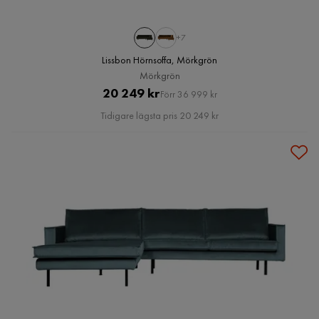
+7
Lissbon Hörnsoffa, Mörkgrön
Mörkgrön
Pris
Original
20 249 kr
Förr 36 999 kr
Pris
Tidigare lägsta pris 20 249 kr