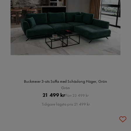
Buckmeier 3-sits Soffa med Schäslong Höger, Grön
Grön
Pris
Original
21 499 kr
Förr 23 499 kr
Pris
Tidigare lägsta pris 21 499 kr