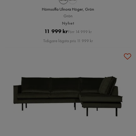
Hörnsoffa Ulnora Höger, Grön
Grön
Nyhet
Pris
Original
11 999 kr
Förr 14 999 kr
Pris
Tidigare lägsta pris 11 999 kr