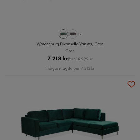
+2
Wardenburg Divansoffa Vänster, Grön
Grön
Pris
Original
7 213 kr
Förr 14 999 kr
Pris
Tidigare lägsta pris 7 213 kr