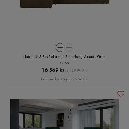
Hearness 3-Sits Soffa med Schäslong Vänster, Grön
Grön
Pris
Original
16 569 kr
Förr 29 999 kr
Pris
Tidigare lägsta pris 16 569 kr