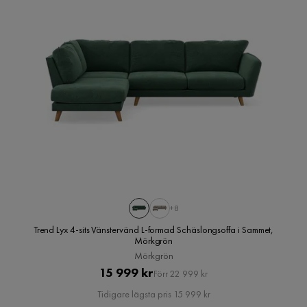
+8
Trend Lyx 4-sits Vänstervänd L-formad Schäslongsoffa i Sammet,
Mörkgrön
Mörkgrön
Pris
Original
15 999 kr
Förr 22 999 kr
Pris
Tidigare lägsta pris 15 999 kr