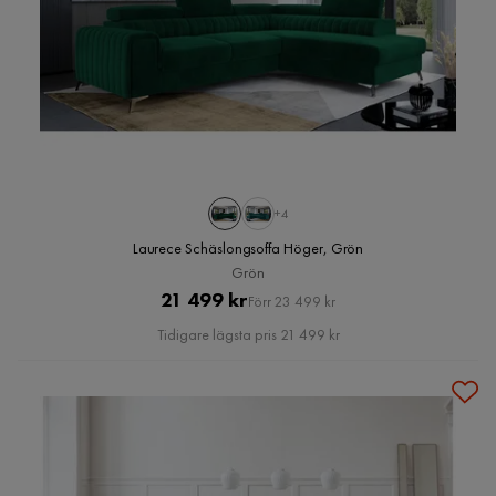
+4
Laurece Schäslongsoffa Höger, Grön
Grön
Pris
Original
21 499 kr
Förr 23 499 kr
Pris
Tidigare lägsta pris 21 499 kr