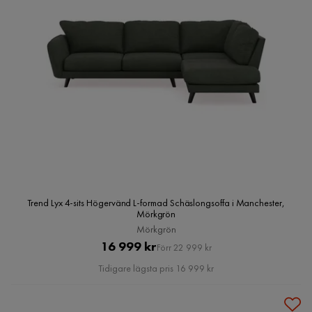
Trend Lyx 4-sits Högervänd L-formad Schäslongsoffa i Manchester,
Mörkgrön
Mörkgrön
Pris
Original
16 999 kr
Förr 22 999 kr
Pris
Tidigare lägsta pris 16 999 kr