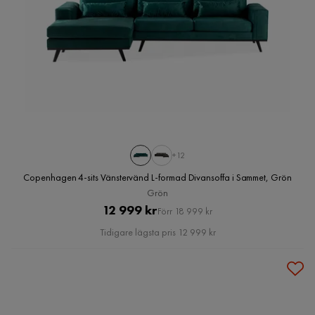
+12
Copenhagen 4-sits Vänstervänd L-formad Divansoffa i Sammet, Grön
Grön
Pris
Original
12 999 kr
Förr 18 999 kr
Pris
Tidigare lägsta pris 12 999 kr