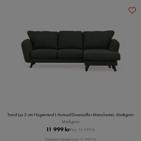
Trend Lyx 3-sits Högervänd L-formad Divansoffa i Manchester, Mörkgrön
Mörkgrön
Pris
Original
11 999 kr
Förr 16 999 kr
Pris
Tidigare lägsta pris 11 999 kr