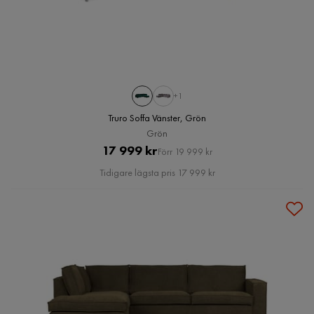
+1
Truro Soffa Vänster, Grön
Grön
Pris
Original
17 999 kr
Förr 19 999 kr
Pris
Tidigare lägsta pris 17 999 kr