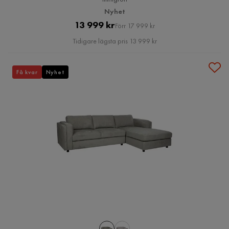
Nyhet
Pris
Original
13 999 kr
Förr 17 999 kr
Pris
Tidigare lägsta pris 13 999 kr
Få kvar
Nyhet