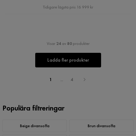
Pris
Tidigare lägsta pris 16 999 kr
Visar
24
av
80
produkter
Ladda fler produkter
1
...
4
Populära filtreringar
Beige divansoffa
Brun divansoffa