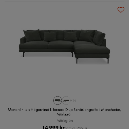
+14
Menard 4-sits Högervänd L-formad Djup Schäslongsoffa i Manchester,
Mörkgrön
Mörkgrön
Pris
Original
14 999 kr
Förr 21 999 kr