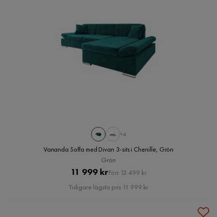
+4
Vananda Soffa med Divan 3-sits i Chenille, Grön
Grön
Pris
Original
11 999 kr
Förr 13 499 kr
Pris
Tidigare lägsta pris 11 999 kr