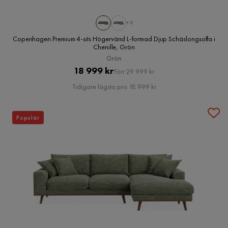
+9
Copenhagen Premium 4-sits Högervänd L-formad Djup Schäslongsoffa i
Chenille, Grön
Grön
Pris
Original
18 999 kr
Förr 29 999 kr
Pris
Tidigare lägsta pris 18 999 kr
Populär