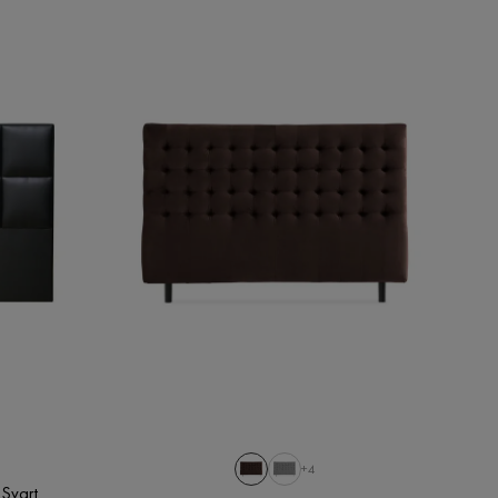
+4
Svart