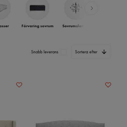
sser
Förvaring sovrum
Sovrumslampa
Möbelset för
sovrum
Sortera efter
Snabb leverans
Sortera efter