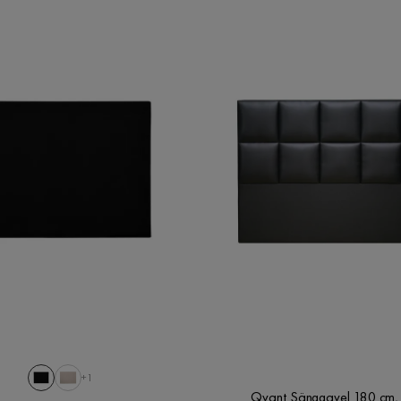
+1
Qvant Sänggavel 180 cm, 