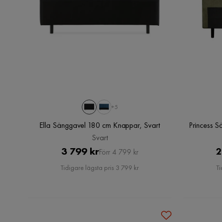
+5
Ella Sänggavel 180 cm Knappar, Svart
Princess 
Svart
Pris
Original
3 799 kr
2
Förr 4 799 kr
Pris
Tidigare lägsta pris 3 799 kr
Ti