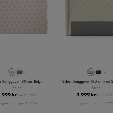
+2
+2
Celine Sänggavel 180 cm, Beige
Select Sänggavel 180 cm med S
Beige
Beige
Pris
Original
Pris
Original
 999 kr
3 999 kr
Förr 4 399 kr
Förr 4 799 
Pris
Pris
digare lägsta pris 3 999 kr
Tidigare lägsta pris 3 999