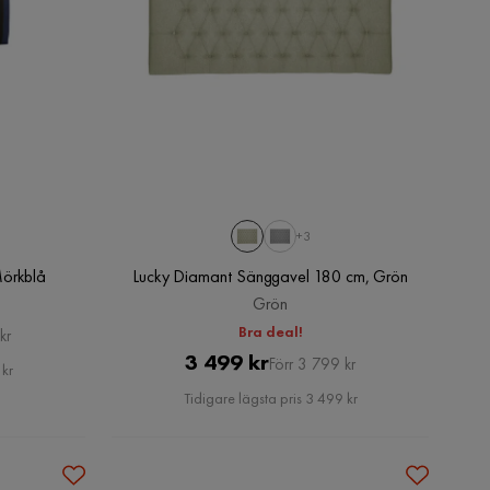
+3
örkblå
Lucky Diamant Sänggavel 180 cm, Grön
Grön
Bra deal!
kr
Pris
Original
3 499 kr
Förr 3 799 kr
 kr
Pris
Tidigare lägsta pris 3 499 kr