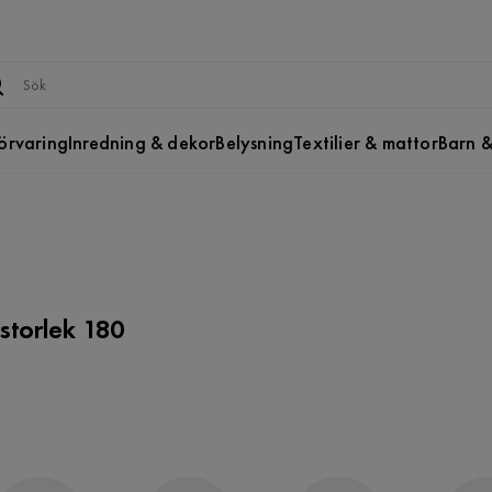
örvaring
Inredning & dekor
Belysning
Textilier & mattor
Barn &
storlek 180