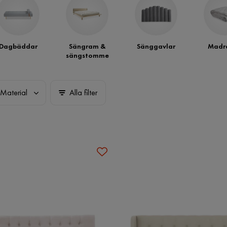
Dagbäddar
Sängram &
Sänggavlar
Madra
sängstomme
Material
Alla filter