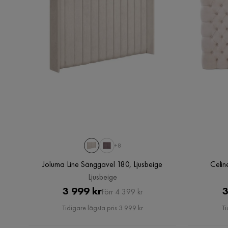
+8
Joluma Line Sänggavel 180, Ljusbeige
Ljusbeige
Pris
Original
3 999 kr
3
Förr 4 399 kr
Pris
Tidigare lägsta pris 3 999 kr
Ti