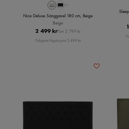
+1
Sleep
Nice Deluxe Sänggavel 180 cm, Beige
Beige
1
Pris
Original
2 499 kr
Förr 2 799 kr
Ti
Pris
Tidigare lägsta pris 2 499 kr