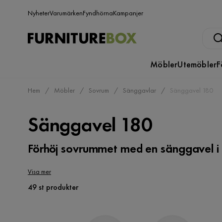
Nyheter
Varumärken
Fyndhörna
Kampanjer
Möbler
Utemöbler
F
Hem
Möbler
Sovrum
Sänggavlar
Sänggavel 180
Sänggavel 180
Förhöj sovrummet med en sänggavel i 
Visa mer
49 st produkter