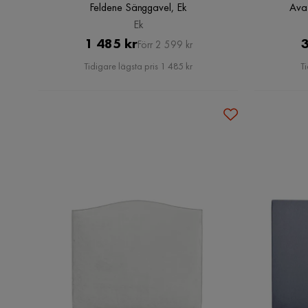
Feldene Sänggavel, Ek
Ava
Ek
Pris
Original
1 485 kr
3
Förr 2 599 kr
Pris
Tidigare lägsta pris 1 485 kr
Ti