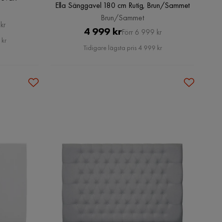
Ella Sänggavel 180 cm Rutig, Brun/Sammet
Brun/Sammet
kr
Pris
Original
4 999 kr
Förr 6 999 kr
 kr
Pris
Tidigare lägsta pris 4 999 kr