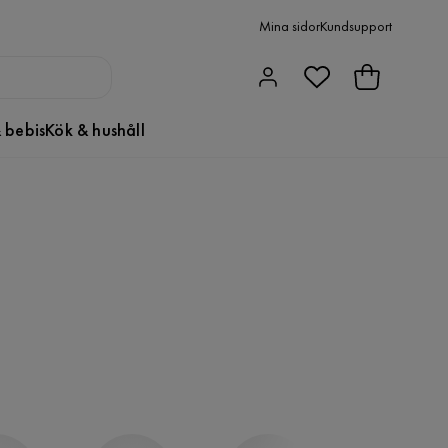
Mina sidor
Kundsupport
 bebis
Kök & hushåll