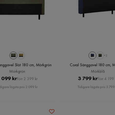
+2
Sänggavel Slät 180 cm, Mörkgrön
Coral Sänggavel 180 cm, M
Mörkgrön
Mörkblå
Pris
Original
Pris
Original
 099 kr
3 799 kr
Förr 2 399 kr
Förr 4 199 
Pris
Pris
digare lägsta pris 2 099 kr
Tidigare lägsta pris 3 799