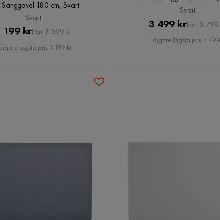
 Sänggavel 180 cm, Svart
Svart
Svart
Pris
Original
3 499 kr
Förr 3 799 
Pris
Original
 199 kr
Förr 3 599 kr
Pris
Tidigare lägsta pris 3 499
Pris
digare lägsta pris 3 199 kr