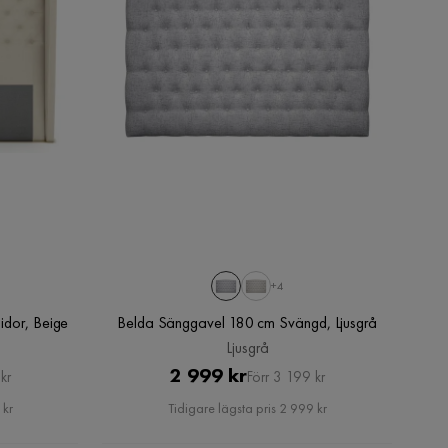
+4
idor, Beige
Belda Sänggavel 180 cm Svängd, Ljusgrå
Ljusgrå
Pris
Original
2 999 kr
kr
Förr 3 199 kr
Pris
 kr
Tidigare lägsta pris 2 999 kr