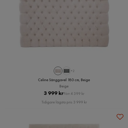
+2
Celine Sänggavel 180 cm, Beige
Beige
Pris
Original
3 999 kr
Förr 4 399 kr
Pris
Tidigare lägsta pris 3 999 kr