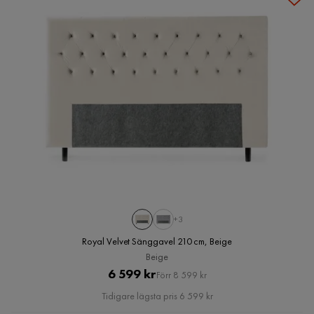
+3
Royal Velvet Sänggavel 210 cm, Beige
Beige
Pris
Original
6 599 kr
Förr 8 599 kr
Pris
Tidigare lägsta pris 6 599 kr