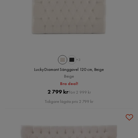
+3
Lucky Diamant Sänggavel 120 cm, Beige
Beige
Bra deal!
Pris
Original
2 799 kr
Förr 2 999 kr
Pris
Tidigare lägsta pris 2 799 kr