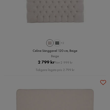
+2
Celine Sänggavel 120 cm, Beige
Beige
Pris
Original
2 799 kr
Förr 2 999 kr
Pris
Tidigare lägsta pris 2 799 kr