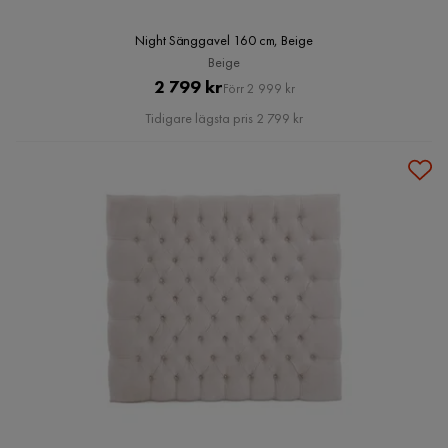
Night Sänggavel 160 cm, Beige
Beige
Pris
Original
2 799 kr
Förr 2 999 kr
Pris
Tidigare lägsta pris 2 799 kr