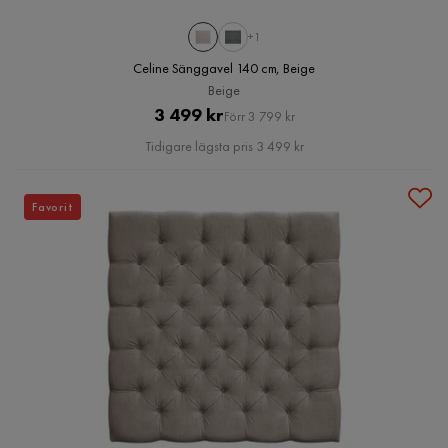
+1
Celine Sänggavel 140 cm, Beige
Beige
Pris
Original
3 499 kr
Förr 3 799 kr
Pris
Tidigare lägsta pris 3 499 kr
Favorit