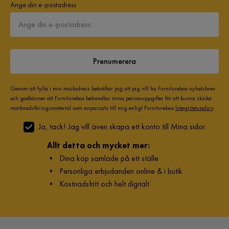
Ange din e-postadress
Prenumerera
Genom att fylla i min mailadress bekräftar jag att jag vill ha Furniturebox nyhetsbrev
och godkänner att Furniturebox behandlar mina personuppgifter för att kunna skicka
marknadsföringsmaterial som anpassats till mig enligt Furniturebox
Integritetspolicy
.
Ja, tack! Jag vill även skapa ett konto till Mina sidor.
Allt detta och mycket mer:
•
Dina köp samlade på ett ställe
•
Personliga erbjudanden online & i butik
•
Kostnadsfritt och helt digitalt