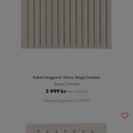
Rakel Sänggavel 180cm, Beige/Sammet
Beige/Sammet
Pris
Original
3 999 kr
Förr 4 399 kr
Pris
Tidigare lägsta pris 3 999 kr