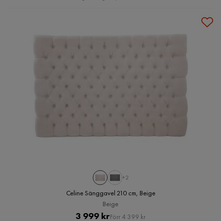
+2
Celine Sänggavel 210 cm, Beige
Beige
Pris
Original
3 999 kr
Förr 4 399 kr