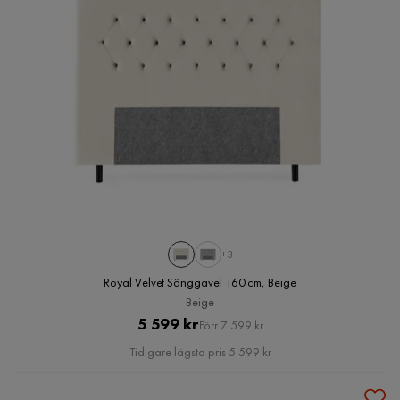
+3
Royal Velvet Sänggavel 160 cm, Beige
Beige
Pris
Original
5 599 kr
Förr 7 599 kr
Pris
Tidigare lägsta pris 5 599 kr