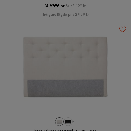
Pris
Original
2 999 kr
Förr 3 199 kr
Pris
Tidigare lägsta pris 2 999 kr
+1
Nice Deluxe Sänggavel 180 cm, Beige