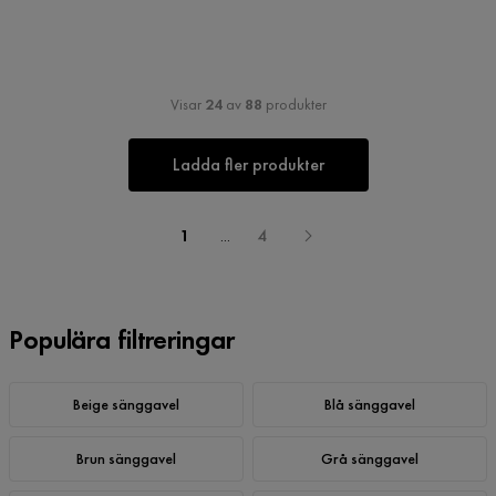
Visar
24
av
88
produkter
Ladda fler produkter
1
...
4
Populära filtreringar
Beige sänggavel
Blå sänggavel
Brun sänggavel
Grå sänggavel