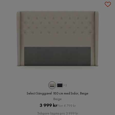
+2
Select Sänggavel 180 cm med Sidor, Beige
Beige
Pris
Original
3 999 kr
Förr 4 799 kr
Pris
Tidigare lägsta pris 3 999 kr