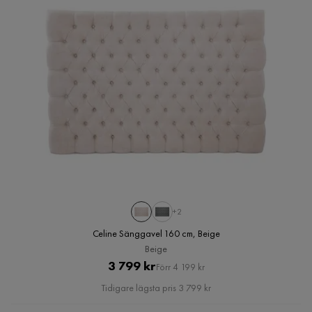
+2
Celine Sänggavel 160 cm, Beige
Beige
Pris
Original
3 799 kr
Förr 4 199 kr
Pris
Tidigare lägsta pris 3 799 kr