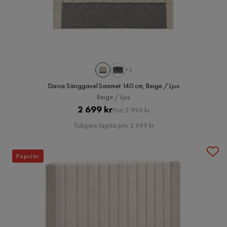
+2
Davia Sänggavel Sammet 140 cm, Beige / Ljus
Beige / Ljus
Pris
Original
2 699 kr
Förr 2 999 kr
Pris
Tidigare lägsta pris 2 699 kr
Populär