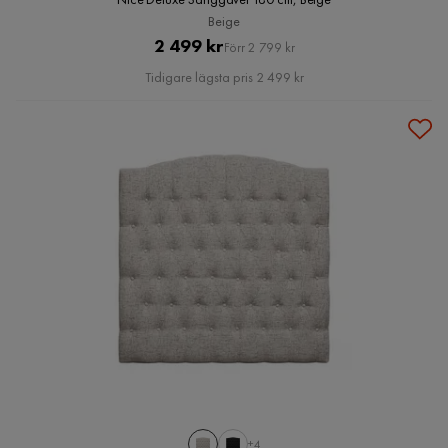
Beige
Pris
Original
2 499 kr
Förr 2 799 kr
Pris
Tidigare lägsta pris 2 499 kr
+4