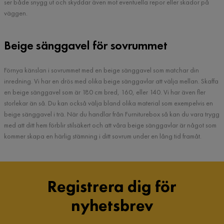
ser både snygg ut och skyddar även mot eventuella repor eller skador på
väggen.
Beige sänggavel för sovrummet
Förnya känslan i sovrummet med en beige sänggavel som matchar din
inredning. Vi har en drös med olika beige sänggavlar att välja mellan. Skaffa
en beige sänggavel som är 180 cm bred, 160, eller 140. Vi har även fler
storlekar än så. Du kan också välja bland olika material som exempelvis en
beige sänggavel i trä. När du handlar från Furniturebox så kan du vara trygg
med att ditt hem förblir stilsäkert och att våra beige sänggavlar är något som
kommer skapa en härlig stämning i ditt sovrum under en lång tid framåt.
Registrera dig för
nyhetsbrev