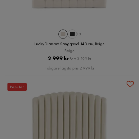
+3
Lucky Diamant Sänggavel 140 cm, Beige
Beige
Pris
Original
2 999 kr
Förr 3 199 kr
Pris
Tidigare lägsta pris 2 999 kr
Populär