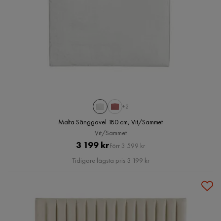
+2
Malta Sänggavel 180 cm, Vit/Sammet
Vit/Sammet
Pris
Original
3 199 kr
Förr 3 599 kr
Pris
Tidigare lägsta pris 3 199 kr