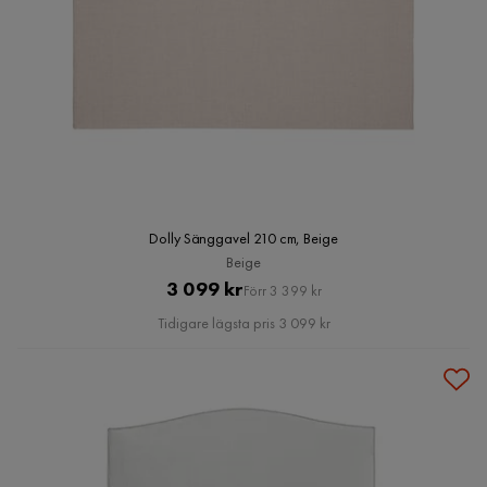
Dolly Sänggavel 210 cm, Beige
Beige
Pris
Original
3 099 kr
Förr 3 399 kr
Pris
Tidigare lägsta pris 3 099 kr