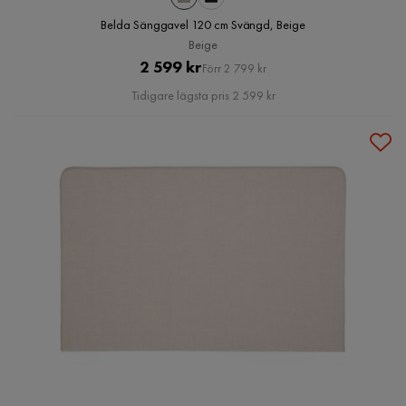
Belda Sänggavel 120 cm Svängd, Beige
Beige
Pris
Original
2 599 kr
Förr 2 799 kr
Pris
Tidigare lägsta pris 2 599 kr