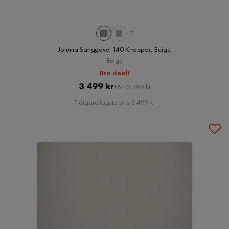
+7
Joluma Sänggavel 140 Knappar, Beige
Beige
Bra deal!
Pris
Original
3 499 kr
Förr 3 799 kr
Pris
Tidigare lägsta pris 3 499 kr