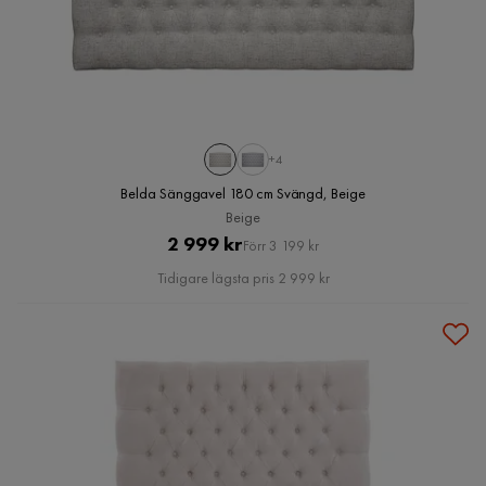
+4
Belda Sänggavel 180 cm Svängd, Beige
Beige
Pris
Original
2 999 kr
Förr 3 199 kr
Pris
Tidigare lägsta pris 2 999 kr