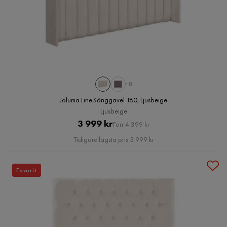
+8
Joluma Line Sänggavel 180, Ljusbeige
Ljusbeige
Pris
Original
3 999 kr
Förr 4 399 kr
Pris
Tidigare lägsta pris 3 999 kr
Favorit