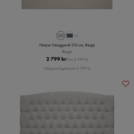
+2
Harper Sänggavel 210 cm, Beige
Beige
Pris
Original
2 799 kr
Förr 2 999 kr
Pris
Tidigare lägsta pris 2 799 kr