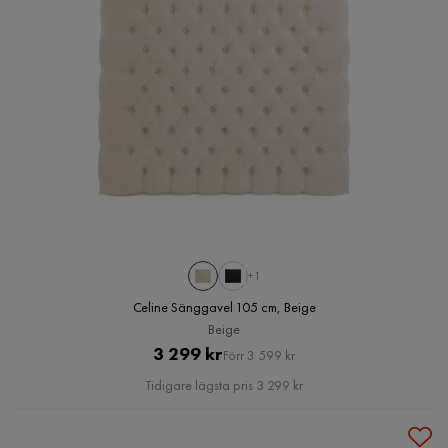
+1
Celine Sänggavel 105 cm, Beige
Beige
Pris
Original
3 299 kr
Förr 3 599 kr
Pris
Tidigare lägsta pris 3 299 kr