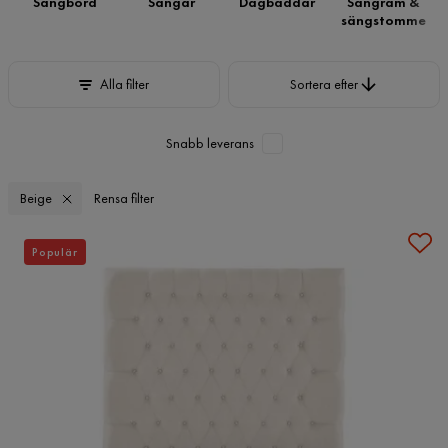
Sängbord
Sängar
Dagbäddar
Sängram &
sängstomme
Sortera efter
Alla filter
Sortera efter
Snabb leverans
Beige
Rensa filter
Populär