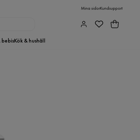
Mina sidor
Kundsupport
 bebis
Kök & hushåll