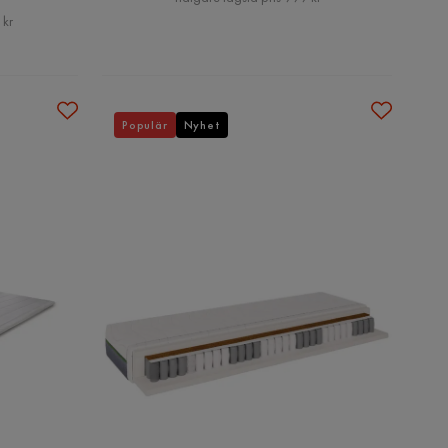
 kr
Populär
Nyhet