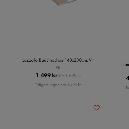
Lozzollo Bäddmadrass 140x200cm, Vit
Har
Vit
Pris
Original
1 499 kr
Förr 1 699 kr
4
Pris
Tidigare lägsta pris 1 499 kr
Ti