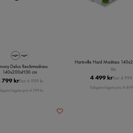
Hartsville Hard Madrass 140x2
mony Delux Resårmadrass
Vit
140x200xH30 cm
Pris
Original
4 499 kr
Förr 4 999 
Pris
Original
 799 kr
Förr 6 999 kr
Pris
Tidigare lägsta pris 4 499
Pris
digare lägsta pris 4 799 kr