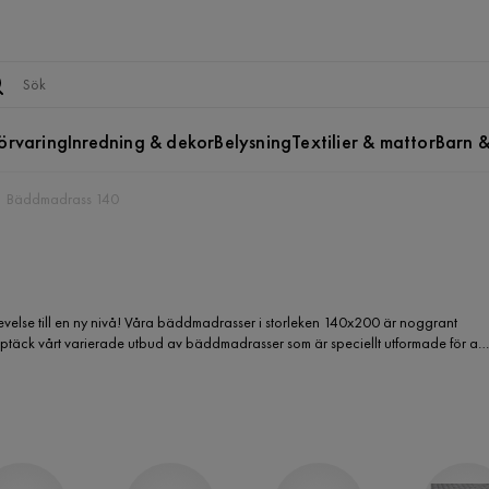
örvaring
Inredning & dekor
Belysning
Textilier & mattor
Barn &
Bäddmadrass 140
else till en ny nivå! Våra bäddmadrasser i storleken 140x200 är noggrant
pptäck vårt varierade utbud av bäddmadrasser som är speciellt utformade för att
kare eller fastare känsla, finns det en bäddmadrass som passar just dig. Ge dig
ndlar din säng till en oas av komfort och avslappning. Besök Furniturebox.se