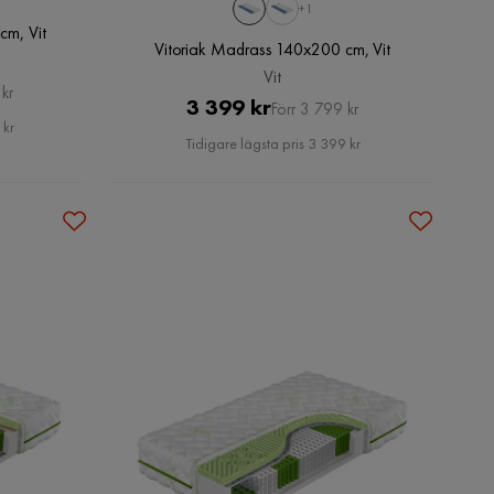
+1
m, Vit
Vitoriak Madrass 140x200 cm, Vit
Vit
kr
Pris
Original
3 399 kr
Förr 3 799 kr
 kr
Pris
Tidigare lägsta pris 3 399 kr