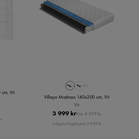
+1
 cm, Vit
Villayo Madrass 140x200 cm, Vit
Vit
r
Pris
Original
3 999 kr
Förr 4 399 kr
kr
Pris
Tidigare lägsta pris 3 999 kr