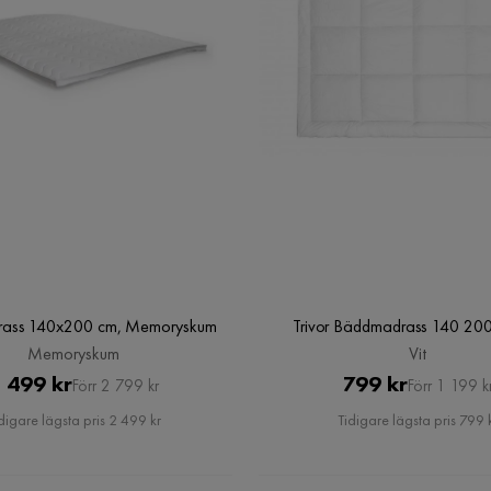
ass 140x200 cm, Memoryskum
Trivor Bäddmadrass 140 200
Memoryskum
Vit
Pris
Original
Pris
Original
 499 kr
799 kr
Förr 2 799 kr
Förr 1 199 k
Pris
Pris
digare lägsta pris 2 499 kr
Tidigare lägsta pris 799 