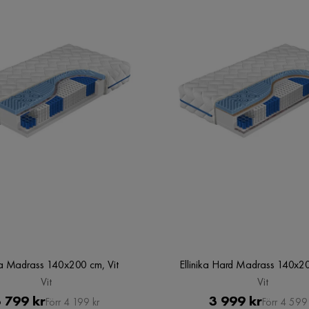
ika Madrass 140x200 cm, Vit
Ellinika Hard Madrass 140x20
Vit
Vit
Pris
Original
Pris
Original
 799 kr
3 999 kr
Förr 4 199 kr
Förr 4 599 