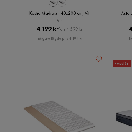
+1
Kostic Madrass 140x200 cm, Vit
Astol
Vit
Pris
Original
4 199 kr
4
Förr 4 599 kr
Pris
Tidigare lägsta pris 4 199 kr
Ti
Populär