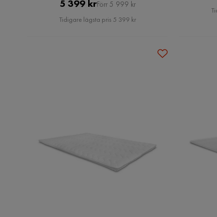
Pris
Original
5 399 kr
Förr 5 999 kr
Ti
Pris
Tidigare lägsta pris 5 399 kr