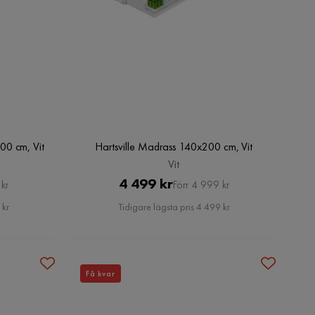
00 cm, Vit
Hartsville Madrass 140x200 cm, Vit
Vit
Pris
Original
4 499 kr
kr
Förr 4 999 kr
Pris
 kr
Tidigare lägsta pris 4 499 kr
Få kvar