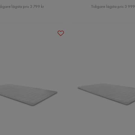
Pris
Pris
digare lägsta pris 3 799 kr
Tidigare lägsta pris 3 999