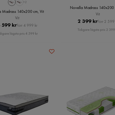
+2
Novella Madrass 140x200 c
a Madrass 140x200 cm, Vit
Vit
Vit
Pris
Original
2 399 kr
Förr 2 599 
Pris
Original
 599 kr
Förr 4 999 kr
Pris
Tidigare lägsta pris 2 399
Pris
digare lägsta pris 4 599 kr