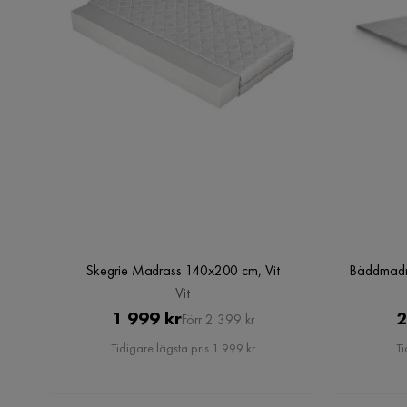
Skegrie Madrass 140x200 cm, Vit
Bäddmadr
Vit
Pris
Original
1 999 kr
2
Förr 2 399 kr
Pris
Tidigare lägsta pris 1 999 kr
Ti