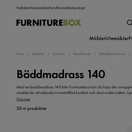
Nyheter
Varumärken
Fyndhörna
Kampanjer
Möbler
Utemöbler
F
Hem
Möbler
Sovrum
Madrasser
Bäddmadrasser
Bäddmadrass 140
Med en bäddmadrass 140 från Furniturebox kan du höja din sovupplev
utvalda för att erbjuda oöverträffad komfort och stöd under natten. U
passa olika sömnbehov och preferenser. Oavsett om du föredrar en mju
Visa mer
själv den bästa möjliga sömnen och välj en bäddmadrass 140 som förva
20 st produkter
och upptäck vårt sortiment idag!