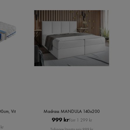
0cm, Vit
Madrass MANDULA 140x200
Pris
Original
999 kr
Förr 1 299 kr
kr
Pris
Tidigare lägsta pris 999 kr