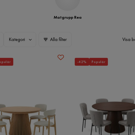
Matgrupp Rea
Kategori
Alla filter
Visa b
opulär
-42%
Populär