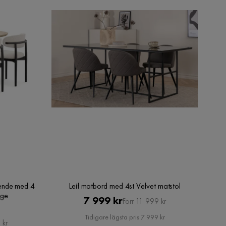
ende med 4
Leif matbord med 4st Velvet matstol
ige
Pris
Original
7 999 kr
Förr 11 999 kr
Pris
Tidigare lägsta pris 7 999 kr
 kr