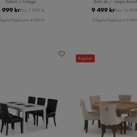
Valnöt / Greige
Rökt ek / Taupe Bouc
Pris
Original
Pris
Original
 999 kr
9 499 kr
Förr 7 999 kr
Förr 14 999
Pris
Pris
digare lägsta pris 4 999 kr
Tidigare lägsta pris 9 499
Populär