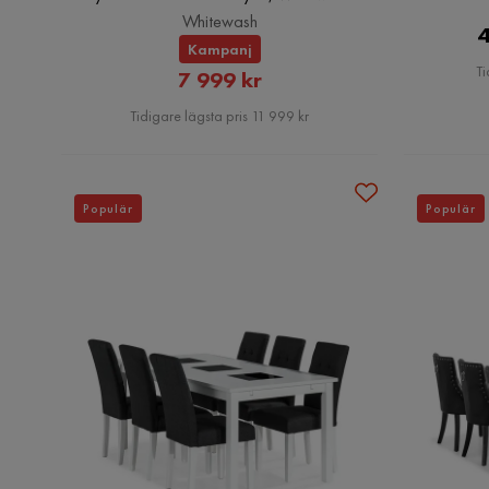
Whitewash
4
Kampanj
Ti
Rabatterat
7 999 kr
Pris
Tidigare lägsta pris 11 999 kr
Populär
Populär