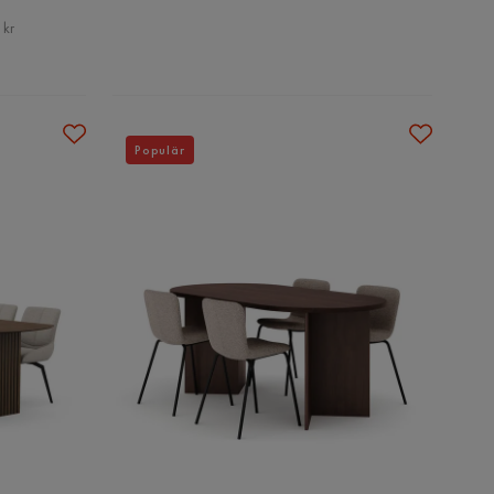
 kr
Populär