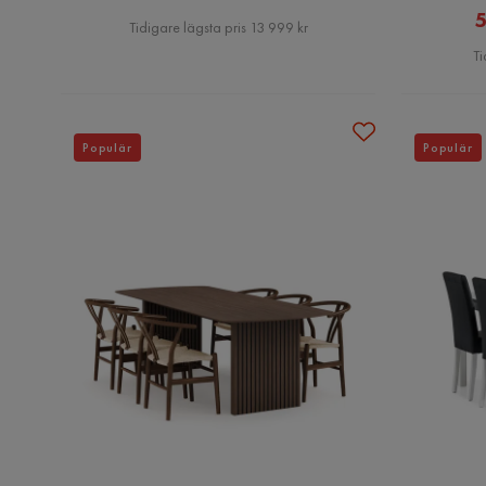
5
Pris
Tidigare lägsta pris 13 999 kr
Ti
Populär
Populär