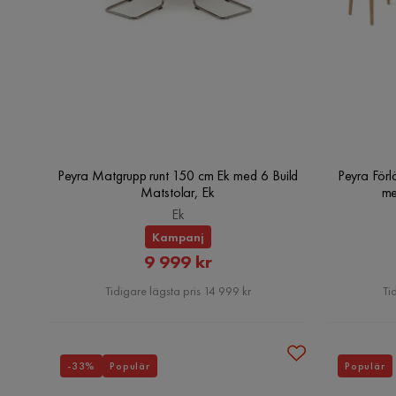
Peyra Matgrupp runt 150 cm Ek med 6 Build
Peyra Förl
Matstolar, Ek
me
Ek
Kampanj
Rabatterat
9 999 kr
Pris
Tidigare lägsta pris 14 999 kr
Ti
-33%
Populär
Populär