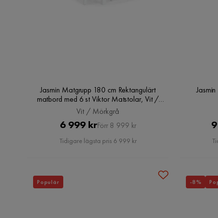
Jasmin Matgrupp 180 cm Rektangulärt
Jasmin
matbord med 6 st Viktor Matstolar, Vit /
Mörkgrå
Vit / Mörkgrå
Pris
Original
6 999 kr
9
Förr 8 999 kr
Pris
Tidigare lägsta pris 6 999 kr
Ti
Populär
-8%
Po