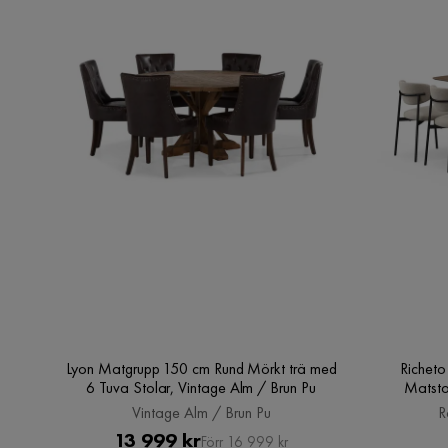
Lyon Matgrupp 150 cm Rund Mörkt trä med
Richet
6 Tuva Stolar, Vintage Alm / Brun Pu
Matsto
Vintage Alm / Brun Pu
R
Pris
Original
13 999 kr
Förr 16 999 kr