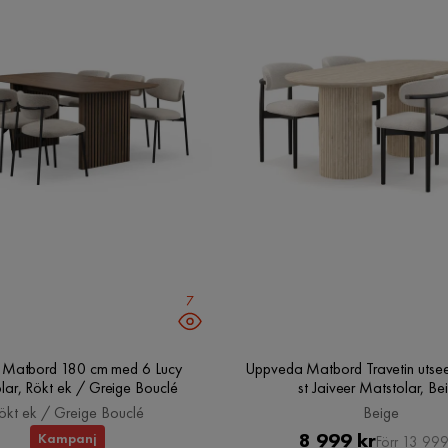
7
o Matbord 180 cm med 6 Lucy
Uppveda Matbord Travetin utse
lar, Rökt ek / Greige Bouclé
st Jaiveer Matstolar, Be
ökt ek / Greige Bouclé
Beige
Pris
Original
8 999 kr
Kampanj
Förr 13 999