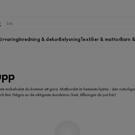
örvaring
Inredning & dekor
Belysning
Textilier & mattor
Barn &
upp
gaste möbelvalet du kommer att göra. Matbordet är hemmets hjärta - den naturliga
est. Några av de viktigaste stunderna i livet, tillbringar du just här!