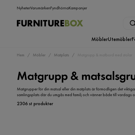
Nyheter
Varumärken
Fyndhörna
Kampanjer
Möbler
Utemöbler
F
Hem
Möbler
Matplats
Matgrupp & matbord med stolar
Matgrupp & matsalsgr
Matgrupper för din matsal eller din matplats är förmodligen det vikti
samlingsplats där du umgås med familj och vänner både till vardags och f
2306 st produkter