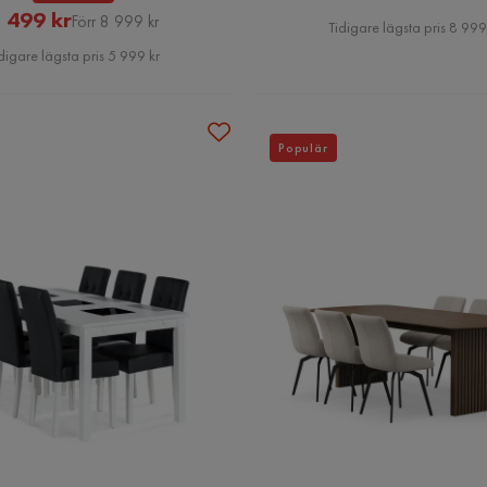
Rabatterat
Original
 499 kr
Pris
Förr 8 999 kr
Tidigare lägsta pris 8 999
Pris
Pris
digare lägsta pris 5 999 kr
Populär