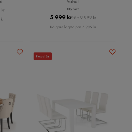
lé
Valnöt
Nyhet
 kr
Pris
Original
5 999 kr
Förr 9 999 kr
 kr
Pris
Tidigare lägsta pris 5 999 kr
Populär