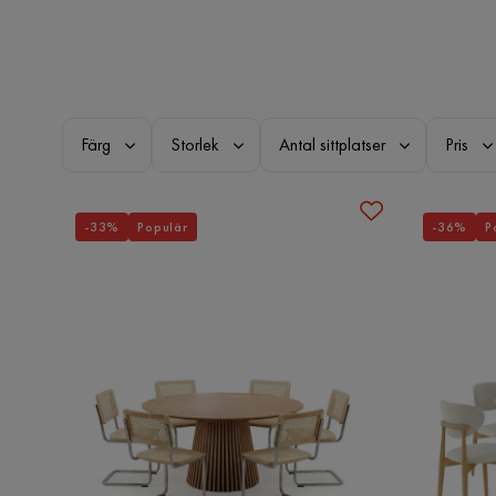
Färg
Storlek
Antal sittplatser
Pris
-33%
Populär
-36%
P