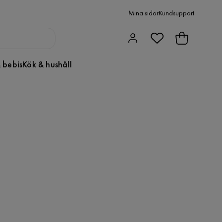
Mina sidor
Kundsupport
 bebis
Kök & hushåll