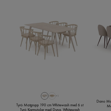
+1
Dano Matbord 
Tyrö Matgrupp 190 cm Whitewash med 6 st
Ma
Tyrö Karmstolar med Dyna, Whitewash