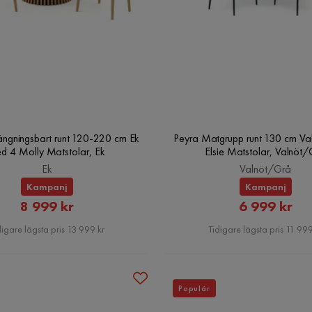
ängningsbart runt 120-220 cm Ek
Peyra Matgrupp runt 130 cm Va
d 4 Molly Matstolar, Ek
Elsie Matstolar, Valnöt
Ek
Valnöt/Grå
Kampanj
Kampanj
Rabatterat
Rabatter
8 999 kr
6 999 kr
Pris
Pris
digare lägsta pris 13 999 kr
Tidigare lägsta pris 11 999
Populär