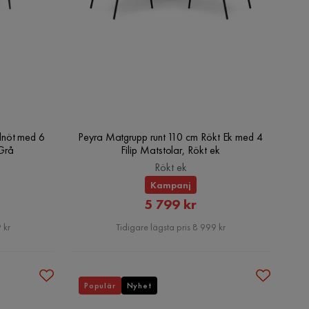
lnöt med 6
Peyra Matgrupp runt 110 cm Rökt Ek med 4
/Grå
Filip Matstolar, Rökt ek
Rökt ek
Kampanj
at
Rabatterat
5 799 kr
Pris
 kr
Tidigare lägsta pris 8 999 kr
Populär
Nyhet