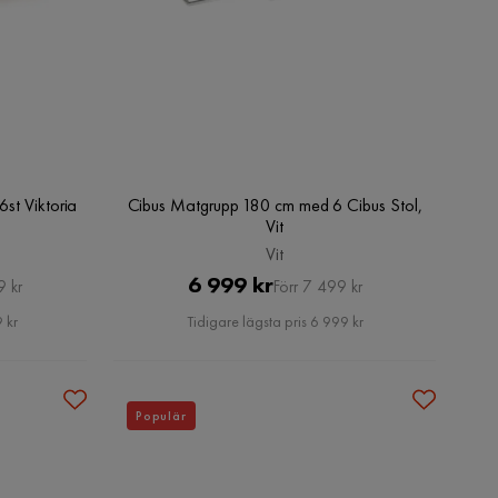
st Viktoria
Cibus Matgrupp 180 cm med 6 Cibus Stol,
Vit
Vit
Pris
Original
6 999 kr
9 kr
Förr 7 499 kr
Pris
 kr
Tidigare lägsta pris 6 999 kr
Populär