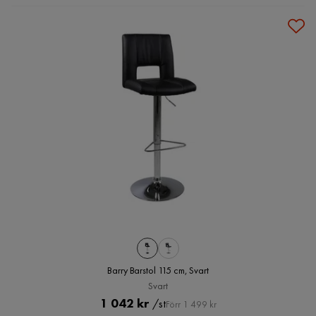
Barry Barstol 115 cm, Svart
Svart
Pris
Original
1 042 kr
/st
Förr 1 499 kr