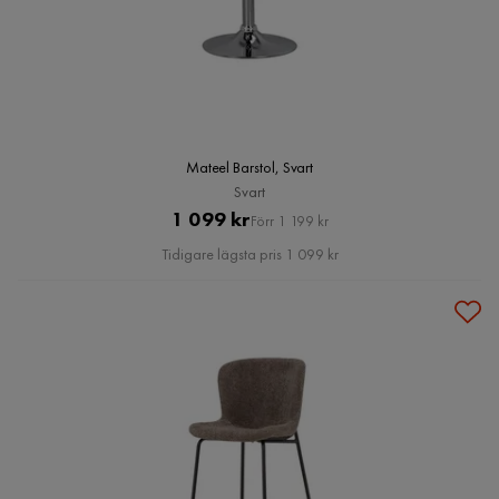
Mateel Barstol, Svart
Svart
Pris
Original
1 099 kr
Förr 1 199 kr
Pris
Tidigare lägsta pris 1 099 kr