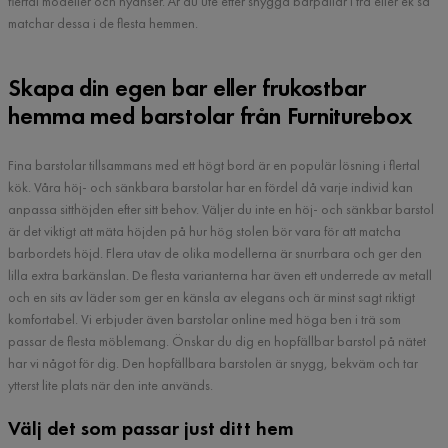
flertal modeller och nyanser. Är du ute efter snygga barpallar i trä eller ek så
matchar dessa i de flesta hemmen.
Skapa din egen bar eller frukostbar
hemma med barstolar från Furniturebox
Fina barstolar tillsammans med ett högt bord är en populär lösning i flertal
kök. Våra höj- och sänkbara barstolar har en fördel då varje individ kan
anpassa sitthöjden efter sitt behov. Väljer du inte en höj- och sänkbar barstol
är det viktigt att mäta höjden på hur hög stolen bör vara för att matcha
barbordets höjd. Flera utav de olika modellerna är snurrbara och ger den
lilla extra barkänslan. De flesta varianterna har även ett underrede av metall
och en sits av läder som ger en känsla av elegans och är minst sagt riktigt
komfortabel. Vi erbjuder även barstolar online med höga ben i trä som
passar de flesta möblemang. Önskar du dig en hopfällbar barstol på nätet
har vi något för dig. Den hopfällbara barstolen är snygg, bekväm och tar
ytterst lite plats när den inte används.
Välj det som passar just ditt hem