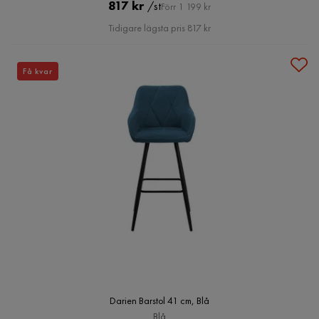
Pris
Original
817 kr
/st
Förr 1 199 kr
Pris
Tidigare lägsta pris 817 kr
Få kvar
Darien Barstol 41 cm, Blå
Blå