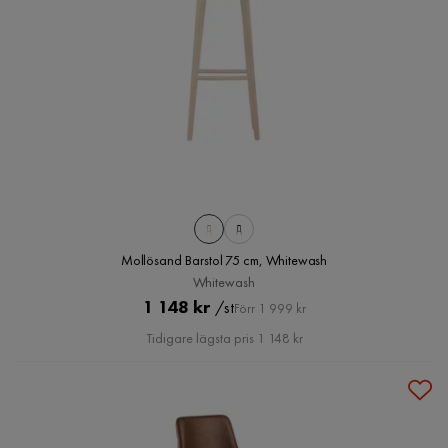
Mollösand Barstol 75 cm, Whitewash
Whitewash
Pris
Original
1 148 kr
/st
Förr 1 999 kr
Pris
Tidigare lägsta pris 1 148 kr