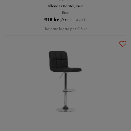
Alfondez Barstol, Brun
Brun
Pris
Original
918 kr
/st
Förr 1 499 kr
Pris
Tidigare lägsta pris 918 kr