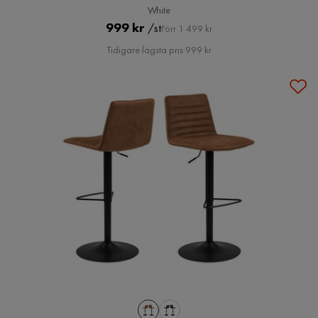
White
Pris
Original
999 kr
/st
Förr 1 499 kr
Pris
Tidigare lägsta pris 999 kr