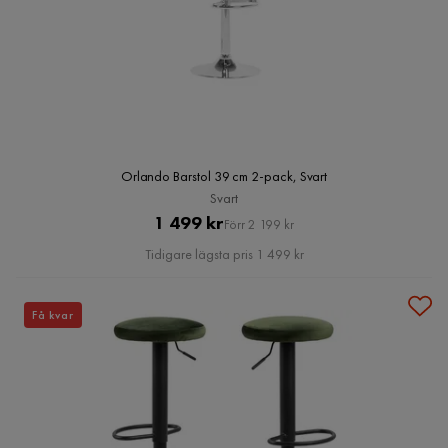
Orlando Barstol 39 cm 2-pack, Svart
Svart
Pris
Original
1 499 kr
Förr 2 199 kr
Pris
Tidigare lägsta pris 1 499 kr
Få kvar