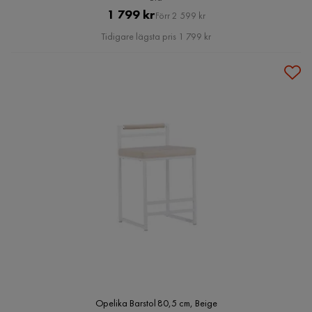
Pris
Original
1 799 kr
Förr 2 599 kr
Pris
Tidigare lägsta pris 1 799 kr
Opelika Barstol 80,5 cm, Beige