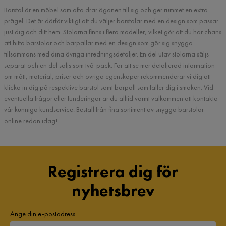
Barstol är en möbel som ofta drar ögonen till sig och ger rummet en extra
prägel. Det är därför viktigt att du väljer barstolar med en design som passar
just dig och ditt hem. Stolarna finns i flera modeller, vilket gör att du har chans
att hitta barstolar och barpallar med en design som gör sig snygga
tillsammans med dina övriga inredningsdetaljer. En del utav stolarna säljs
separat och en del säljs som två-pack. För att se mer detaljerad information
om mått, material, priser och övriga egenskaper rekommenderar vi dig att
klicka in dig på respektive barstol samt barpall som faller dig i smaken. Vid
eventuella frågor eller funderingar är du alltid varmt välkommen att kontakta
vår kunniga kundservice. Beställ från fina sortiment av snygga barstolar
online redan idag!
Registrera dig för
nyhetsbrev
Ange din e-postadress