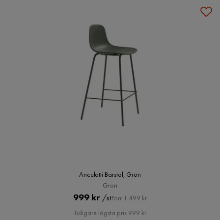
Ancelotti Barstol, Grön
Grön
Pris
Original
999 kr
/st
Förr 1 499 kr
Pris
Tidigare lägsta pris 999 kr