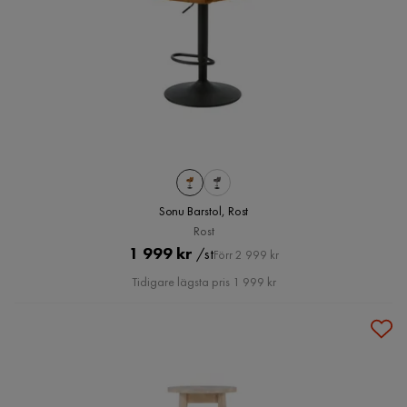
Sonu Barstol, Rost
Rost
Pris
Original
1 999 kr
/st
Förr 2 999 kr
Pris
Tidigare lägsta pris 1 999 kr