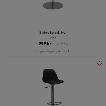
Grubbe Barstol, Svart
Svart
Pris
Original
999 kr
Förr 2 199 kr
Pris
Tidigare lägsta pris 999 kr