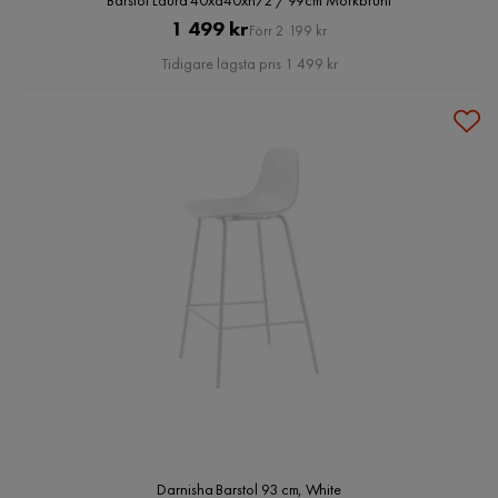
Barstol Laura 40xd40xh72 / 99cm Mörkbrunt
Pris
Original
1 499 kr
Förr 2 199 kr
Pris
Tidigare lägsta pris 1 499 kr
Darnisha Barstol 93 cm, White