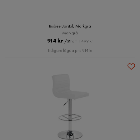
Bisbee Barstol, Mörkgrå
Mörkgrå
Pris
Original
914 kr
/st
Förr 1 499 kr
Pris
Tidigare lägsta pris 914 kr