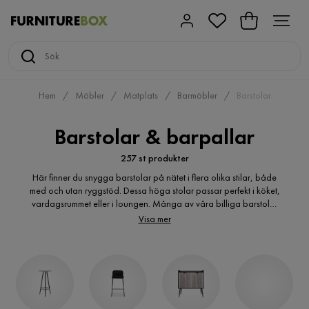
Hem
Möbler
Matplats
Barmöbler
Barstolar
Barstolar & barpallar
257 st produkter
Här finner du snygga barstolar på nätet i flera olika stilar, både
med och utan ryggstöd. Dessa höga stolar passar perfekt i köket,
vardagsrummet eller i loungen. Många av våra billiga barstolar
och barpallar har fotstöd för att göra sittupplevelsen extra
Visa mer
bekväm. Vi har satsat på ett stilrent utbud av barstolar i svart,
barstolar i vitt och andra färger, samt flertal i färgstarka kulörer
som bidrar till en färgglad stämning. En barstol har en ståtlig
karaktär och ger dig en känsla av lyx i vardagen. Billiga barstolar
hos Furniturebox passar väldigt bra tillsammans med våra stilfulla
barbord som också finns i flertal modeller och nyanser. Är du ute
efter snygga barpallar i trä eller ek så matchar dessa i de flesta