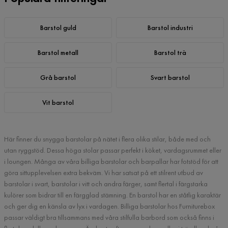
Barstol guld
Barstol industri
Barstol metall
Barstol trä
Grå barstol
Svart barstol
Vit barstol
Här finner du snygga barstolar på nätet i flera olika stilar, både med och
utan ryggstöd. Dessa höga stolar passar perfekt i köket, vardagsrummet eller
i loungen. Många av våra billiga barstolar och barpallar har fotstöd för att
göra sittupplevelsen extra bekväm. Vi har satsat på ett stilrent utbud av
barstolar i svart, barstolar i vitt och andra färger, samt flertal i färgstarka
kulörer som bidrar till en färgglad stämning. En barstol har en ståtlig karaktär
och ger dig en känsla av lyx i vardagen. Billiga barstolar hos Furniturebox
passar väldigt bra tillsammans med våra stilfulla barbord som också finns i