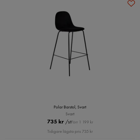
Polar Barstol, Svart
Svart
Pris
Original
735 kr
/st
Förr 1 199 kr
Pris
Tidigare lägsta pris 735 kr