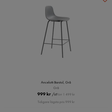
Ancelotti Barstol, Grå
Grå
Pris
Original
999 kr
/st
Förr 1 499 kr
Pris
Tidigare lägsta pris 999 kr