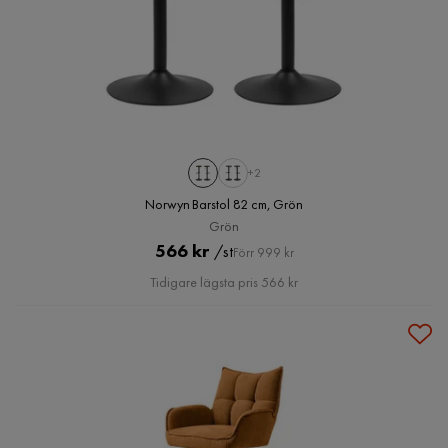
+2
Norwyn Barstol 82 cm, Grön
Grön
Pris
Original
566 kr
/st
Förr 999 kr
Pris
Tidigare lägsta pris 566 kr