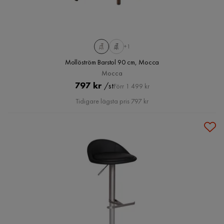
+1
Mollöström Barstol 90 cm, Mocca
Mocca
Pris
Original
797 kr
/st
Förr 1 499 kr
Pris
Tidigare lägsta pris 797 kr