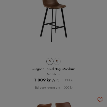
Oregona Barstol Hög, Mörkbrun
Mörkbrun
Pris
Original
1 009 kr
/st
Förr 1 799 kr
Pris
Tidigare lägsta pris 1 009 kr