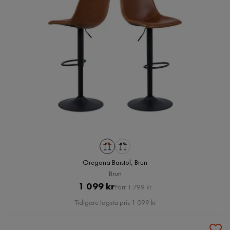
Oregona Barstol, Brun
Brun
Pris
Original
1 099 kr
Förr 1 799 kr
Pris
Tidigare lägsta pris 1 099 kr