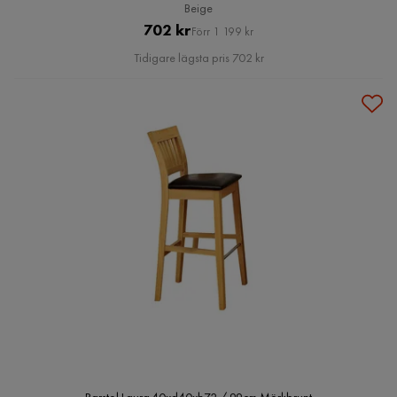
Beige
Pris
Original
702 kr
Förr 1 199 kr
Pris
Tidigare lägsta pris 702 kr