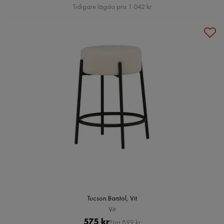
Pris
Tidigare lägsta pris 1 042 kr
Tucson Barstol, Vit
Vit
Pris
Original
575 kr
Förr 899 kr