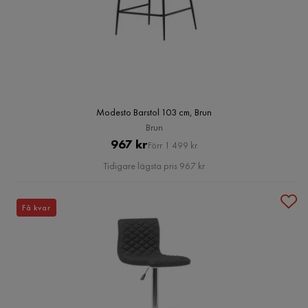
Modesto Barstol 103 cm, Brun
Brun
Pris
Original
967 kr
Förr 1 499 kr
Pris
Tidigare lägsta pris 967 kr
Få kvar