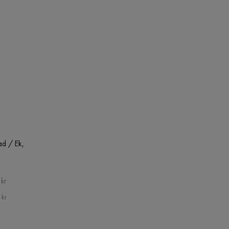
ad / Ek,
kr
 kr