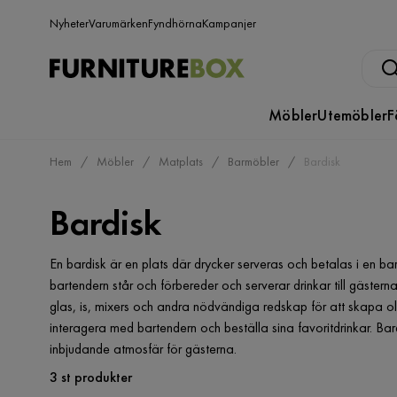
Nyheter
Varumärken
Fyndhörna
Kampanjer
Möbler
Utemöbler
F
Hem
Möbler
Matplats
Barmöbler
Bardisk
Bardisk
En bardisk är en plats där drycker serveras och betalas i en bar 
bartendern står och förbereder och serverar drinkar till gästern
glas, is, mixers och andra nödvändiga redskap för att skapa oli
interagera med bartendern och beställa sina favoritdrinkar. Ba
inbjudande atmosfär för gästerna.
3 st produkter