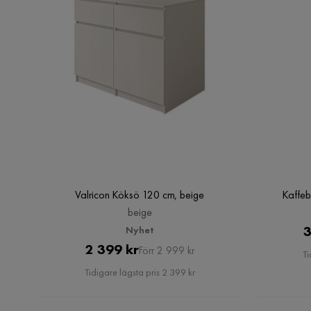
Valricon Köksö 120 cm, beige
Kaffeb
beige
3
Nyhet
Pris
Original
2 399 kr
Förr 2 999 kr
Ti
Pris
Tidigare lägsta pris 2 399 kr