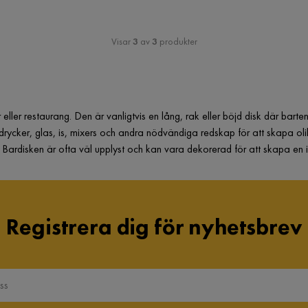
Visar
3
av
3
produkter
eller restaurang. Den är vanligtvis en lång, rak eller böjd disk där barten
rycker, glas, is, mixers och andra nödvändiga redskap för att skapa olika
. Bardisken är ofta väl upplyst och kan vara dekorerad för att skapa en
Registrera dig för nyhetsbrev