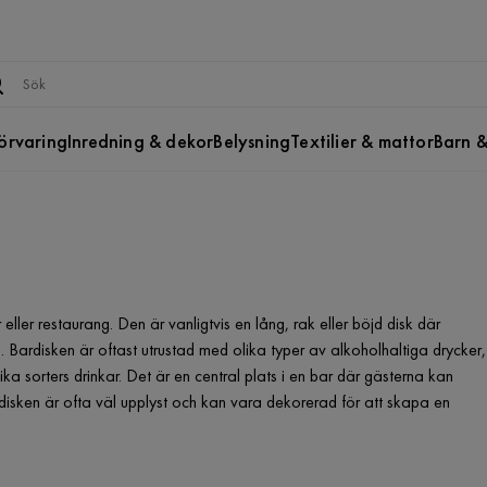
örvaring
Inredning & dekor
Belysning
Textilier & mattor
Barn &
eller restaurang. Den är vanligtvis en lång, rak eller böjd disk där
a. Bardisken är oftast utrustad med olika typer av alkoholhaltiga drycker,
ka sorters drinkar. Det är en central plats i en bar där gästerna kan
rdisken är ofta väl upplyst och kan vara dekorerad för att skapa en