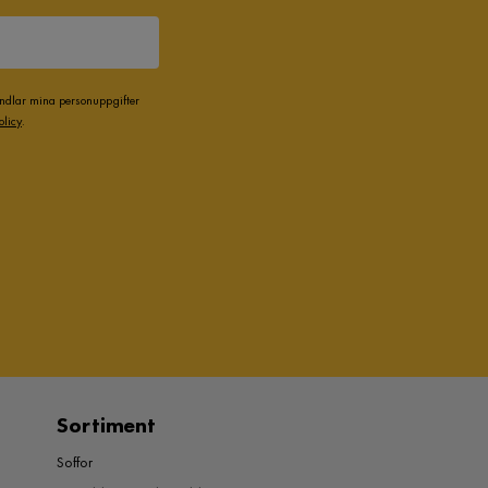
andlar mina personuppgifter
olicy
.
Sortiment
Soffor