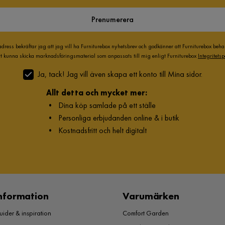
Prenumerera
adress bekräftar jag att jag vill ha Furniturebox nyhetsbrev och godkänner att Furniturebox beh
att kunna skicka marknadsföringsmaterial som anpassats till mig enligt Furniturebox
Integritetsp
Ja, tack! Jag vill även skapa ett konto till Mina sidor.
Allt detta och mycket mer:
•
Dina köp samlade på ett ställe
•
Personliga erbjudanden online & i butik
•
Kostnadsfritt och helt digitalt
nformation
Varumärken
ider & inspiration
Comfort Garden