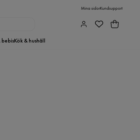
Mina sidor
Kundsupport
 bebis
Kök & hushåll