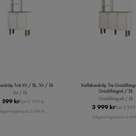
arskåp Två Vit / Ek, Vit / Ek
Kaffebarskåp Tre Gräddfärg
Gräddfärgad / Ek
Vit / Ek
Gräddfärgad / Ek
Pris
Original
 599 kr
Förr 5 399 kr
Pris
Original
3 999 kr
Förr 5 999 
Pris
digare lägsta pris 3 599 kr
Pris
Tidigare lägsta pris 3 999