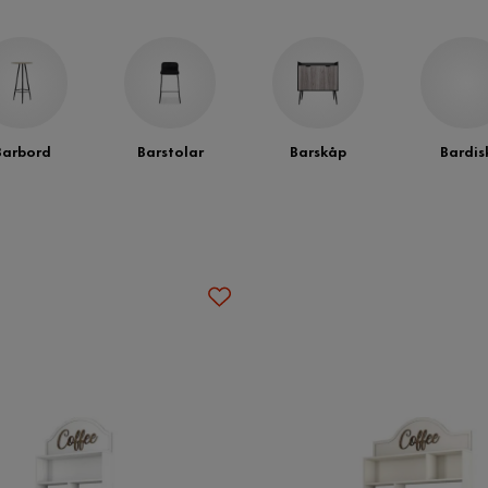
Barbord
Barstolar
Barskåp
Bardis