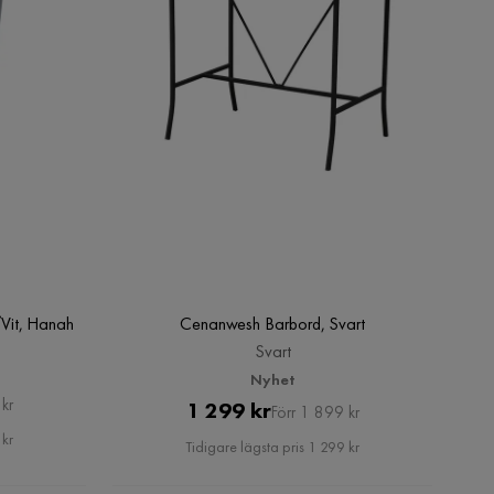
Vit, Hanah
Cenanwesh Barbord, Svart
Svart
Nyhet
kr
Pris
Original
1 299 kr
Förr 1 899 kr
Pris
 kr
Tidigare lägsta pris 1 299 kr