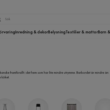
örvaring
Inredning & dekor
Belysning
Textilier & mattor
Barn &
anske framförallt i det hem som har lite mindre utrymme. Barbordet är mindre än
 köket.