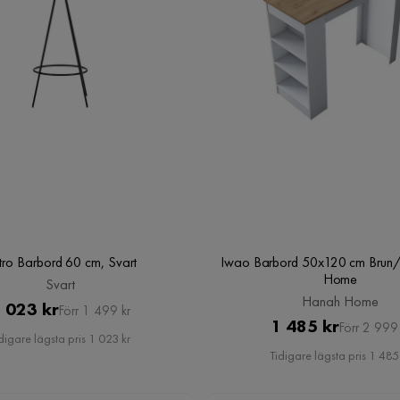
tro Barbord 60 cm, Svart
Iwao Barbord 50x120 cm Brun/
Home
Svart
Hanah Home
Pris
Original
 023 kr
Förr 1 499 kr
Pris
Original
1 485 kr
Förr 2 999 
Pris
digare lägsta pris 1 023 kr
Pris
Tidigare lägsta pris 1 485