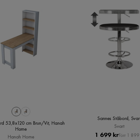
Sannes Ståbord, Svar
ord 53,8x120 cm Brun/Vit, Hanah
Svart
Home
Pris
Original
1 699 kr
Förr 1 899 
Hanah Home