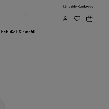
Mina sidor
Kundsupport
 bebis
Kök & hushåll