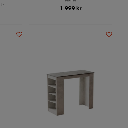
 kr
Pris
1 999 kr