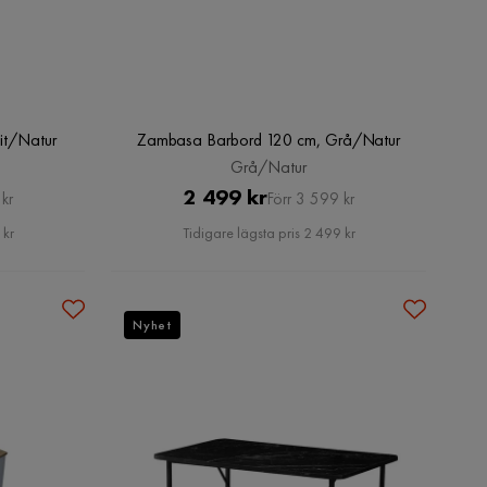
it/Natur
Zambasa Barbord 120 cm, Grå/Natur
Grå/Natur
Pris
Original
2 499 kr
kr
Förr 3 599 kr
Pris
 kr
Tidigare lägsta pris 2 499 kr
Nyhet