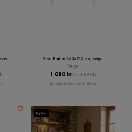
Svart
Brea Barbord 60x120 cm, Beige
Beige
Pris
Original
1 080 kr
kr
Förr 1 899 kr
Pris
 kr
Tidigare lägsta pris 1 080 kr
Nyhet