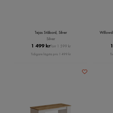
Tejas Ståbord, Silver
Willowd
Silver
Pris
Original
1 499 kr
1
Förr 1 599 kr
Pris
Tidigare lägsta pris 1 499 kr
Ti