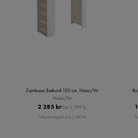
Zambasa Barbord 120 cm, Natur/Vit
Bis
Natur/Vit
Pris
Original
2 285 kr
1
Förr 2 999 kr
Pris
Tidigare lägsta pris 2 285 kr
Ti