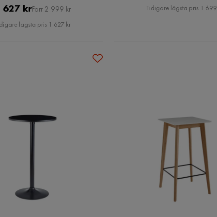
Pris
Pris
Original
 627 kr
Tidigare lägsta pris 1 699
Förr 2 999 kr
Pris
digare lägsta pris 1 627 kr