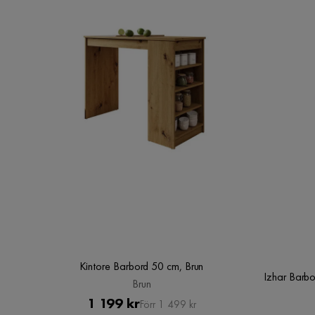
Kintore Barbord 50 cm, Brun
Izhar Barb
Brun
Pris
Original
1 199 kr
Förr 1 499 kr