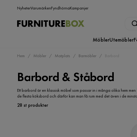
Nyheter
Varumärken
Fyndhörna
Kampanjer
Möbler
Utemöbler
F
Hem
Möbler
Matplats
Barmöbler
Barbord
Barbord & Ståbord
Ett barbord är en klassisk möbel som passar in i många olika hem men k
de flesta köksbord och därför kan man få rum med det även i de minsta
28 st produkter