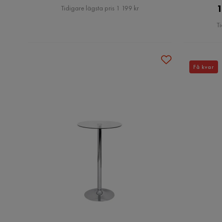
Pris
1
Tidigare lägsta pris 1 199 kr
Ti
Få kvar