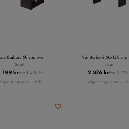
tore Barbord 50 cm, Svart
Vail Barbord 60x120 cm, 
Svart
Svart
Pris
Original
Pris
Original
 199 kr
2 376 kr
Förr 1 499 kr
Förr 3 799 
Pris
Pris
digare lägsta pris 1 199 kr
Tidigare lägsta pris 2 376