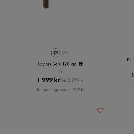
Kin
Saylors Bord 120 cm, Ek
Ek
1
Pris
Original
1 999 kr
Förr 2 999 kr
Ti
Pris
Tidigare lägsta pris 1 999 kr