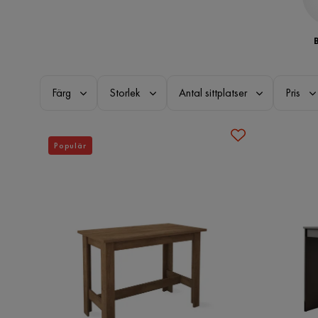
Färg
Storlek
Antal sittplatser
Pris
Populär