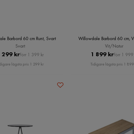
ale Barbord 60 cm Runt, Svart
Willowdale Barbord 60 cm, V
Svart
Vit/Natur
Pris
Original
Pris
Original
 299 kr
1 899 kr
Förr 1 399 kr
Förr 1 999 
Pris
Pris
digare lägsta pris 1 299 kr
Tidigare lägsta pris 1 899