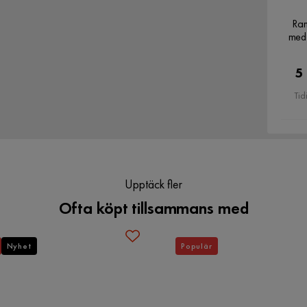
Ram
Form
Rak
med
5
Med belysning
Ja
Tid
Färg
Vit
LED
Flera ljusinställningar
Upptäck fler
Ofta köpt tillsammans med
Nyhet
Populär