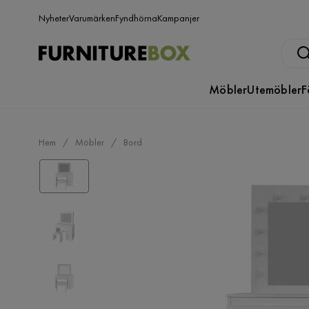
Nyheter
Varumärken
Fyndhörna
Kampanjer
Möbler
Utemöbler
F
Hem
Möbler
Bord