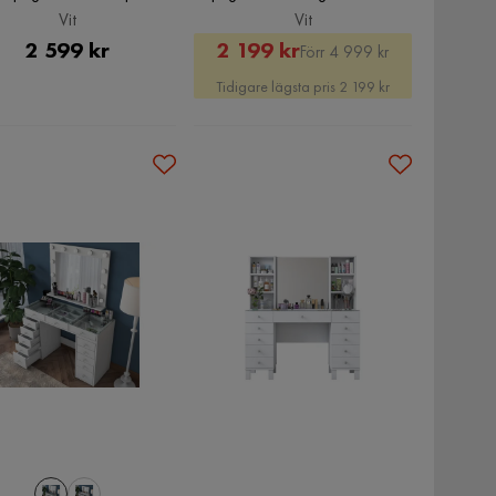
LED Belysning, Vit
120 cm, Vit
Vit
Vit
Pris
Rabatterat
Original
2 599 kr
2 199 kr
Förr 4 999 kr
Pris
Pris
Tidigare lägsta pris 2 199 kr