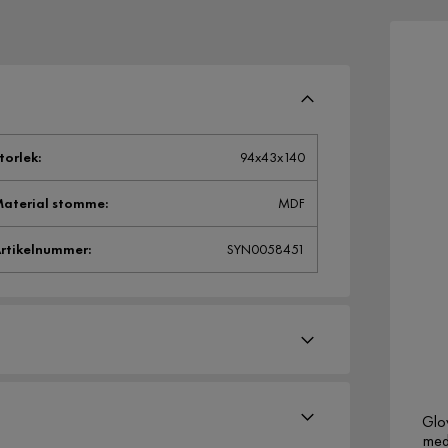
torlek
:
94x43x140
aterial stomme
:
MDF
rtikelnummer
:
SYN0058451
Glo
med