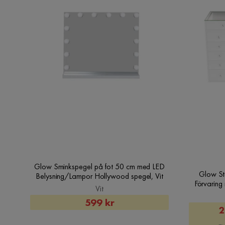
Enbeba S
•
1 månad sedan
ES
Jawid A
•
1 månad sedan
JA
Glow Sminkspegel på fot 50 cm med LED
Glow St
Belysning/Lampor Hollywood spegel, Vit
Vit
Rabatterat
599 kr
2
Pris