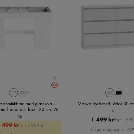
22
Verified by Trustvoice
+1
ort sminkbord med glasskiva -
Malwa Byrå med Lådor 30 cm 
Förvaring med lådor och fack 120 cm, Vit
Vit
Vit
Pris
Original
1 499 kr
Förr 1 699
Rabatterat
Original
 499 kr
Förr 4 999 kr
Pris
Tidigare lägsta pris 1 499
Pris
Pris