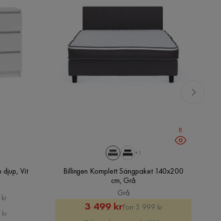
8
+1
djup, Vit
Billingen Komplett Sängpaket 140x200
cm, Grå
Grå
 kr
Rabatterat
Original
3 499 kr
Förr 5 999 kr
 kr
Pris
Pris