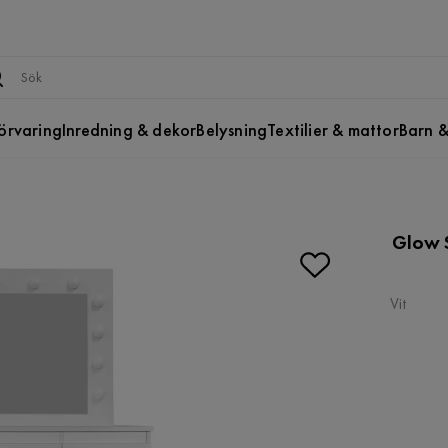
örvaring
Inredning & dekor
Belysning
Textilier & mattor
Barn &
Glow S
Vit