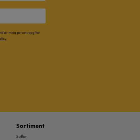
andlar mina personuppgifter
olicy
.
Sortiment
Soffor