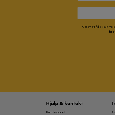
Genom att fylla i min mail
för 
Hjälp & kontakt
I
Kundsupport
Gu