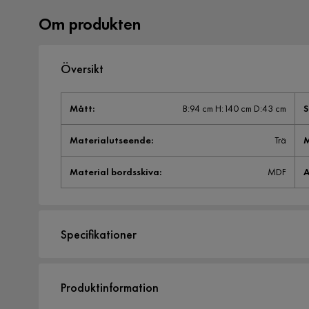
Om produkten
Översikt
Mått
:
B:94 cm H:140 cm D:43 cm
S
Materialutseende
:
Trä
M
Material bordsskiva
:
MDF
A
Specifikationer
Artikelnummer:
SYN0058451
Produktinformation
Storlek