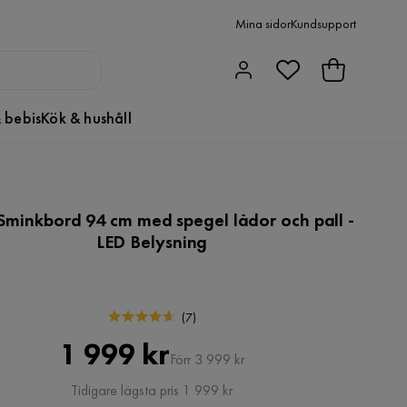
Mina sidor
Kundsupport
 bebis
Kök & hushåll
minkbord 94 cm med spegel lådor och pall -
LED Belysning
(
7
)
Pris
Original
1 999 kr
Förr 3 999 kr
Pris
Tidigare lägsta pris 1 999 kr