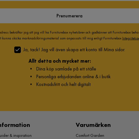
Prenumerera
adress bekräftar jag att jag vill ha Furniturebox nyhetsbrev och godkänner att Furniturebox beh
att kunna skicka marknadsföringsmaterial som anpassats till mig enligt Furniturebox
Integritetsp
Ja, tack! Jag vill även skapa ett konto till Mina sidor.
Allt detta och mycket mer:
•
Dina köp samlade på ett ställe
•
Personliga erbjudanden online & i butik
•
Kostnadsfritt och helt digitalt
nformation
Varumärken
ider & inspiration
Comfort Garden