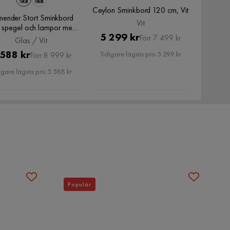
Ceylon Sminkbord 120 cm, Vit
ender Stort Sminkbord
Vit
 spegel och lampor med
Pris
Original
5 299 kr
förvaring, Glas / Vit
Förr 7 499 kr
Glas / Vit
Pris
Pris
Original
 588 kr
Tidigare lägsta pris 5 299 kr
Förr 8 999 kr
Pris
igare lägsta pris 5 588 kr
Populär