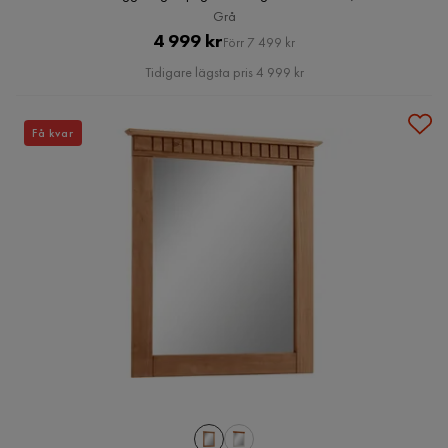
Grå
Pris
Original
4 999 kr
Förr 7 499 kr
Pris
Tidigare lägsta pris 4 999 kr
Få kvar