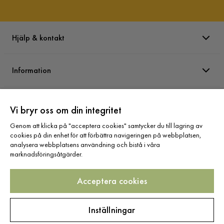
Hjälp & kontakt
Information
Varumärken
Vi bryr oss om din integritet
Genom att klicka på "acceptera cookies" samtycker du till lagring av
Sortiment
cookies på din enhet för att förbättra navigeringen på webbplatsen,
analysera webbplatsens användning och bistå i våra
marknadsföringsåtgärder.
Acceptera cookies
Följ oss
Inställningar