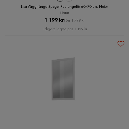
Lisa Vägghängd Spegel Rectangulär 60x70 cm, Natur
Natur
Pris
Original
1 199 kr
Förr 1 799 kr
Pris
Tidigare lägsta pris 1 199 kr