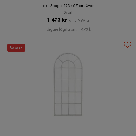
Lake Spegel 193 x 67 cm, Svart
Svart
Pris
Original
1 473 kr
Förr 2 999 kr
Pris
Tidigare lägsta pris 1 473 kr
Bevaka