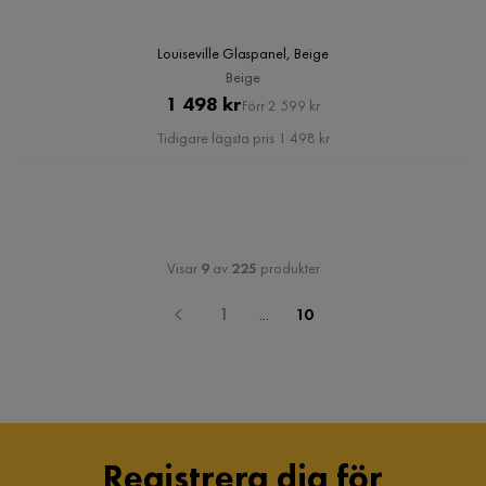
Louiseville Glaspanel, Beige
Beige
Pris
Original
1 498 kr
Förr 2 599 kr
Pris
Tidigare lägsta pris 1 498 kr
Visar
9
av
225
produkter
1
...
10
Registrera dig för