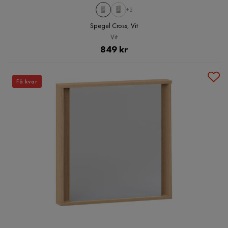
+2
Spegel Cross, Vit
Vit
Pris
849 kr
Få kvar