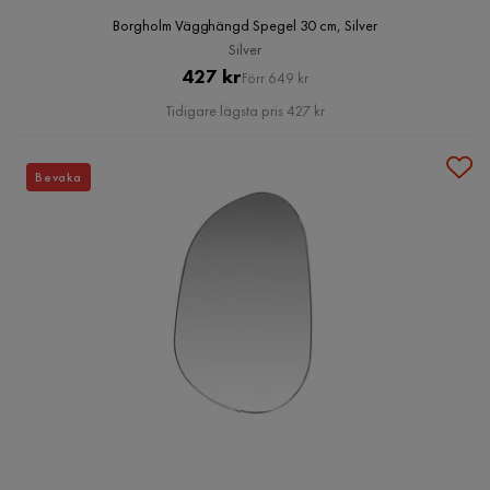
Borgholm Vägghängd Spegel 30 cm, Silver
Silver
Pris
Original
427 kr
Förr 649 kr
Pris
Tidigare lägsta pris 427 kr
Bevaka