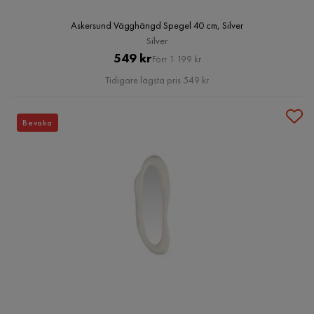
Askersund Vägghängd Spegel 40 cm, Silver
Silver
Pris
Original
549 kr
Förr 1 199 kr
Pris
Tidigare lägsta pris 549 kr
Bevaka