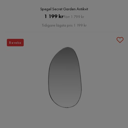
Spegel Secret Garden Antikvit
Pris
Original
1 199 kr
Förr 1 799 kr
Pris
Tidigare lägsta pris 1 199 kr
Bevaka