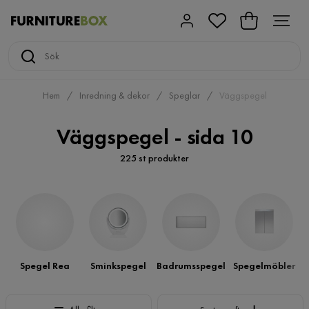
Hem
Inredning & dekor
Speglar
Väggspegel
Väggspegel - sida 10
225 st produkter
Spegel Rea
Sminkspegel
Badrumsspegel
Spegelmöbler
Sortera efter