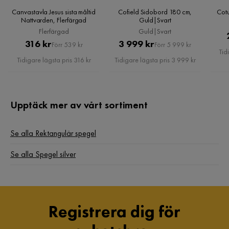
Canvastavla Jesus sista måltid
Cofield Sidobord 180 cm,
Cotu
Nattvarden, Flerfärgad
Guld|Svart
Flerfärgad
Guld|Svart
Pris
Original
Pris
Original
316 kr
3 999 kr
Förr 539 kr
Förr 5 999 kr
Tid
Pris
Pris
Tidigare lägsta pris 316 kr
Tidigare lägsta pris 3 999 kr
Upptäck mer av vårt sortiment
Se alla Rektangulär spegel
Se alla Spegel silver
Registrera dig för