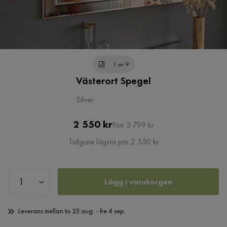
1 av 9
Västerort Spegel
Silver
Pris
Original
2 550 kr
Förr 3 799 kr
Pris
Tidigare lägsta pris 2 550 kr
Lägg i varukorgen
Leverans mellan tis 25 aug. - fre 4 sep.