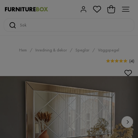
Hem
Inredning & dekor
Speglar
Väggspegel
(
4
)