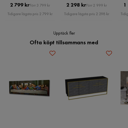
Pris
Original
Pris
Original
4 år sedan
2 799 kr
2 298 kr
1
Förr 3 799 kr
Förr 2 999 kr
Pris
Pris
Tidigare lägsta pris 2 799 kr
Tidigare lägsta pris 2 298 kr
Tidi
Sheikh
S
Upptäck fler
5 år sedan
Ofta köpt tillsammans med
Verified by Trustvoice