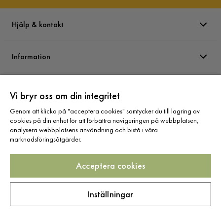
Hjälp & kontakt
Information
Varumärken
Vi bryr oss om din integritet
Genom att klicka på "acceptera cookies" samtycker du till lagring av
Sortiment
cookies på din enhet för att förbättra navigeringen på webbplatsen,
analysera webbplatsens användning och bistå i våra
marknadsföringsåtgärder.
Acceptera cookies
Följ oss
Inställningar
Copyright © 2025 Home Furnishing Nordic AB