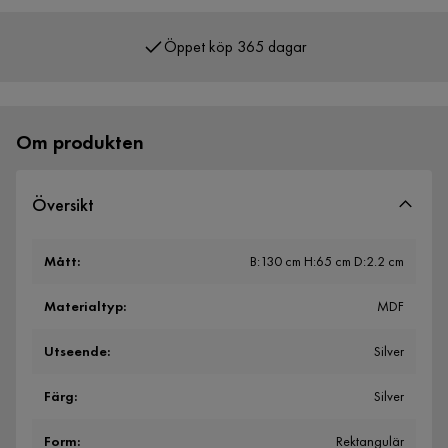
Öppet köp 365 dagar
Över 400 000 nöjda kunder
Om produkten
Översikt
Mått
:
B:130 cm H:65 cm D:2.2 cm
Materialtyp
:
MDF
Utseende
:
Silver
Färg
:
Silver
Form
:
Rektangulär