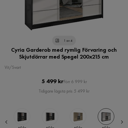
1 av 4
Cyria Garderob med rymlig Förvaring och
Skjutdörrar med Spegel 200x215 cm
Vit/Svart
Pris
Original
5 499 kr
Förr 6 999 kr
Pris
Tidigare lägsta pris 5 499 kr
Pris
Pris
Pris
Pris
+
0 kr
+
0 kr
+
0 kr
+
0 kr