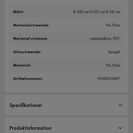
Mått
:
B:200 cm H:215 cm D:58 cm
Materialutseende
:
Trä,Glas
Material stomme
:
Laminatskiva, PVC
Glasutseende
:
Spegel
Material
:
Trä,Glas
Artikelnummer
:
SYN0015487
Specifikationer
Artikelnummer:
SYN0015487
Produktinformation
Storlek