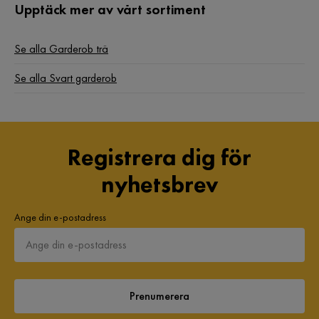
Upptäck mer av vårt sortiment
Akar G
AG
Se alla Garderob trä
Stora skador på varor,
Se alla Svart garderob
Översatt från norska
•
Visa original
4 månader sedan
Registrera dig för
Jeevan
J
nyhetsbrev
Perfekt. Bra kvalitet!!
Ange din e-postadress
Översatt från norska
•
Visa original
4 månader sedan
Bozidarka M
BM
Prenumerera