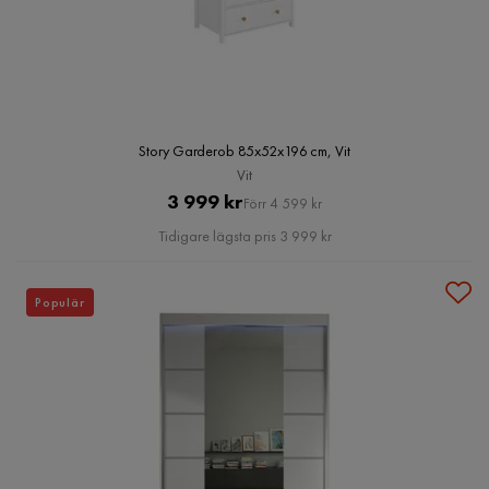
Story Garderob 85x52x196 cm, Vit
Vit
Pris
Original
3 999 kr
Förr 4 599 kr
Pris
Tidigare lägsta pris 3 999 kr
Populär