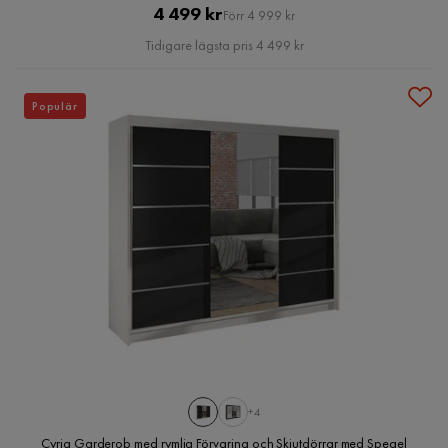
Pris
Original
4 499 kr
Förr 4 999 kr
Pris
Tidigare lägsta pris 4 499 kr
Populär
+4
Cyria Garderob med rymlig Förvaring och Skjutdörrar med Spegel