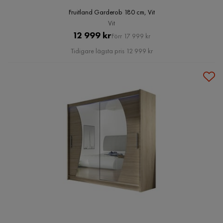
Fruitland Garderob 180 cm, Vit
Vit
Pris
Original
12 999 kr
Förr 17 999 kr
Pris
Tidigare lägsta pris 12 999 kr