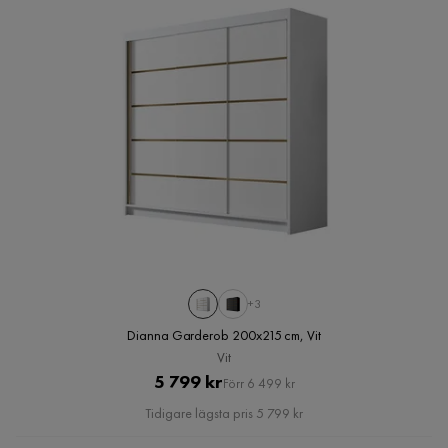
+3
Dianna Garderob 200x215 cm, Vit
Vit
Pris
Original
5 799 kr
Förr 6 499 kr
Pris
Tidigare lägsta pris 5 799 kr