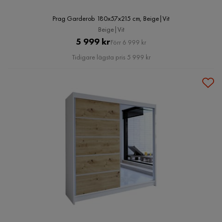
Prag Garderob 180x57x215 cm, Beige|Vit
Beige|Vit
Pris
Original
5 999 kr
Förr 6 999 kr
Pris
Tidigare lägsta pris 5 999 kr