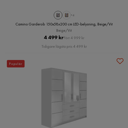
+4
Camino Garderob 150x58x200 cm LED-belysning, Beige/Vit
Beige/Vit
Pris
Original
4 499 kr
Förr 4 999 kr
Pris
Tidigare lägsta pris 4 499 kr
Populär