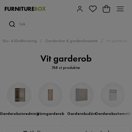
Sko- & klädförvaring
Garderober & garderobssystem
Vit garderob
Vit garderob
768 st produkter
Garderobsinredning
Hörngarderob
Garderobsdörr
Garderobsstomme
Ga
Sortera efter