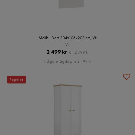
Malibu Dörr 204x106x205 cm, Vit
Vit
Pris
Original
2 499 kr
Förr 2 799 kr
Pris
Tidigare lägsta pris 2 499 kr
Populär