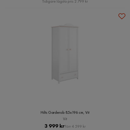
Tidigare lägsta pris 2 799 kr
Hilts Garderob 85x196 cm, Vit
Vit
Pris
Original
3 999 kr
Förr 4 599 kr