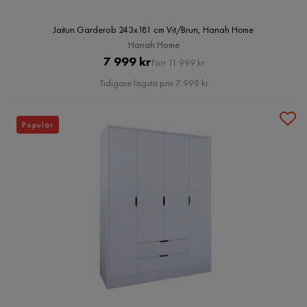
Jaitun Garderob 243x181 cm Vit/Brun, Hanah Home
Hanah Home
Pris
Original
7 999 kr
Förr 11 999 kr
Pris
Tidigare lägsta pris 7 999 kr
Populär