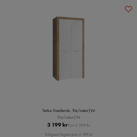
Tarka Garderob, Trä/natur|Vit
Trä/natur|Vit
Pris
Original
3 199 kr
Förr 3 599 kr
Pris
Tidigare lägsta pris 3 199 kr