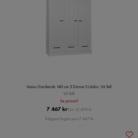
Varius Garderob 140 cm 3 Dörrar 3 Lådor, Vit Tall
Vit Tall
Se priset!
Pris
Original
7 467 kr
Förr 13 499 kr
Pris
Tidigare lägsta pris 7 467 kr