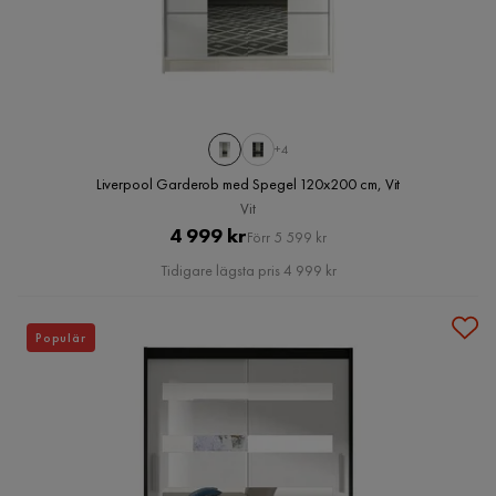
+4
Liverpool Garderob med Spegel 120x200 cm, Vit
Vit
Pris
Original
4 999 kr
Förr 5 599 kr
Pris
Tidigare lägsta pris 4 999 kr
Populär