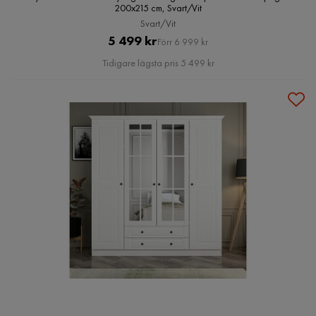
200x215 cm, Svart/Vit
Svart/Vit
Pris
Original
5 499 kr
Förr 6 999 kr
Pris
Tidigare lägsta pris 5 499 kr