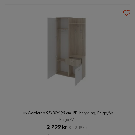
Lux Garderob 97x30x195 cm LED-belysning, Beige/Vit
Beige/Vit
Pris
Original
2 799 kr
Förr 3 199 kr
Pris