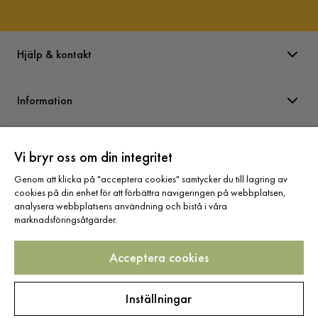
Hjälp & kontakt
Information
Varumärken
Vi bryr oss om din integritet
Genom att klicka på "acceptera cookies" samtycker du till lagring av
Sortiment
cookies på din enhet för att förbättra navigeringen på webbplatsen,
analysera webbplatsens användning och bistå i våra
marknadsföringsåtgärder.
Acceptera cookies
Följ oss
Inställningar