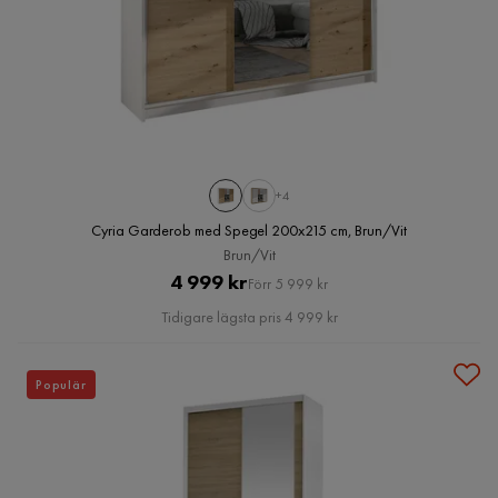
+4
Cyria Garderob med Spegel 200x215 cm, Brun/Vit
Brun/Vit
Pris
Original
4 999 kr
Förr 5 999 kr
Pris
Tidigare lägsta pris 4 999 kr
Populär