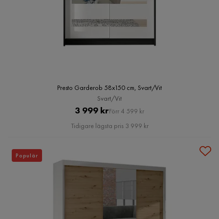
Presto Garderob 58x150 cm, Svart/Vit
Svart/Vit
Pris
Original
3 999 kr
Förr 4 599 kr
Pris
Tidigare lägsta pris 3 999 kr
Populär