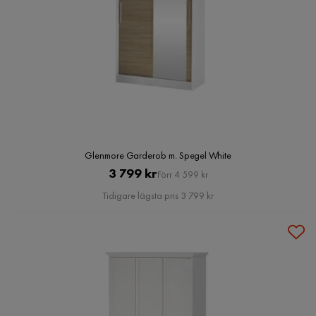
Glenmore Garderob m. Spegel White
Pris
Original
3 799 kr
Förr 4 599 kr
Pris
Tidigare lägsta pris 3 799 kr