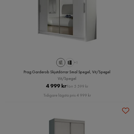
+1
Prag Garderob Skjutdörrar Smal Spegel, Vit/Spegel
Vit/Spegel
Pris
Original
4 999 kr
Förr 5 599 kr
Pris
Tidigare lägsta pris 4 999 kr