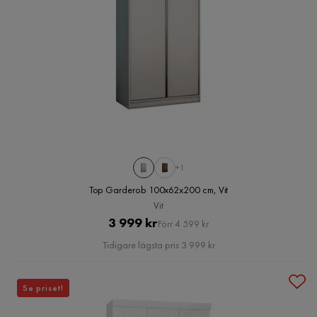
+1
Top Garderob 100x62x200 cm, Vit
Vit
Pris
Original
3 999 kr
Förr 4 599 kr
Pris
Tidigare lägsta pris 3 999 kr
Se priset!