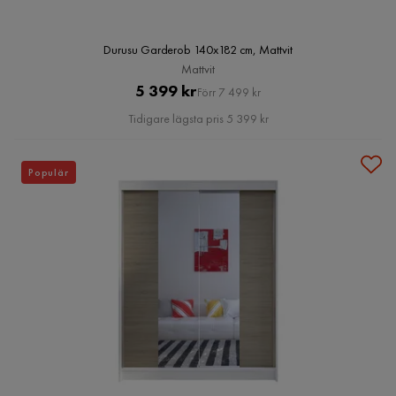
Durusu Garderob 140x182 cm, Mattvit
Mattvit
Pris
Original
5 399 kr
Förr 7 499 kr
Pris
Tidigare lägsta pris 5 399 kr
Populär