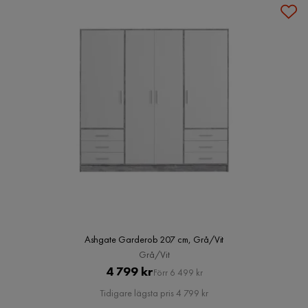
Ashgate Garderob 207 cm, Grå/Vit
Grå/Vit
Pris
Original
4 799 kr
Förr 6 499 kr
Pris
Tidigare lägsta pris 4 799 kr