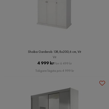
Shoiba Garderob 138,8x200,6 cm, Vit
Vit
Pris
Original
4 999 kr
Förr 6 499 kr
Pris
Tidigare lägsta pris 4 999 kr