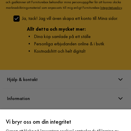
och godkänner att Furniturebox behandlar mina personuppgifter för att kunna skicka
marknadsföringsmaterial som anpassats till mig enligt Furniturebox
Integritetspolicy
.
Ja, tack! Jag vill även skapa ett konto till Mina sidor.
Allt detta och mycket mer:
•
Dina köp samlade på ett ställe
•
Personliga erbjudanden online & i butik
•
Kostnadsfritt och helt digitalt
Hjälp & kontakt
Information
Varumärken
Vi bryr oss om din integritet
Genom att klicka på "acceptera cookies" samtycker du till lagring av