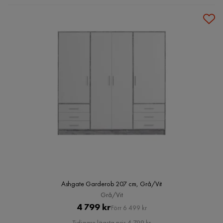
Ashgate Garderob 207 cm, Grå/Vit
Grå/Vit
Pris
Original
4 799 kr
Förr 6 499 kr
Pris
Tidigare lägsta pris 4 799 kr