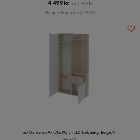
Pris
Original
4 499 kr
Förr 4 999 kr
Pris
Tidigare lägsta pris 4 499 kr
Lux Garderob 97x30x195 cm LED-belysning, Beige/Vit
Beige/Vit