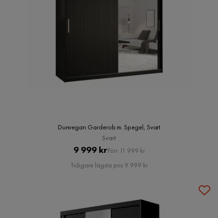
Dunvegan Garderob m. Spegel, Svart
Svart
Pris
Original
9 999 kr
Förr 11 999 kr
Pris
Tidigare lägsta pris 9 999 kr