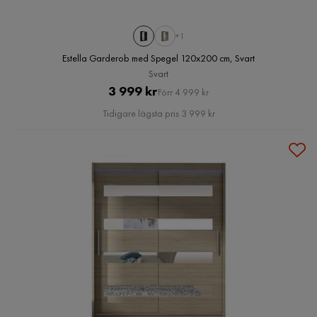
+1
Estella Garderob med Spegel 120x200 cm, Svart
Svart
Pris
Original
3 999 kr
Förr 4 999 kr
Pris
Tidigare lägsta pris 3 999 kr