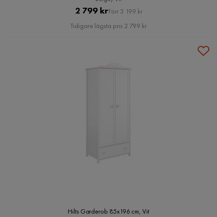
Pris
Original
2 799 kr
Förr 3 199 kr
Pris
Tidigare lägsta pris 2 799 kr
Hilts Garderob 85x196 cm, Vit