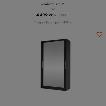
Garderob Lino, Vit
Vit
Pris
Original
4 499 kr
Förr 4 999 kr
Pris
Tidigare lägsta pris 4 499 kr