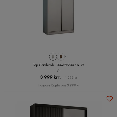
+1
Top Garderob 100x62x200 cm, Vit
Vit
Pris
Original
3 999 kr
Förr 4 599 kr
Pris
Tidigare lägsta pris 3 999 kr