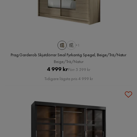
+1
Prag Garderob Skjutdörrar Smal Fyrkantig Spegel, Beige/Trä/Natur
Beige/Trä/Natur
Pris
Original
4 999 kr
Förr 5 599 kr
Pris
Tidigare lägsta pris 4 999 kr