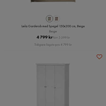
Leila Garderob med Spegel 150x200 cm, Beige
Beige
Pris
Original
4 799 kr
Förr 5 399 kr
Pris
Tidigare lägsta pris 4 799 kr