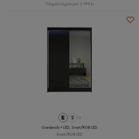
Pris
Tidigare lägsta pris 3 199 kr
+2
Garderob + LED, Svart/RGB LED
Svart/RGB LED