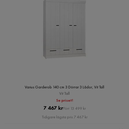
Varius Garderob 140 cm 3 Dörrar 3 Lådor, Vit Tall
Vit Tall
Se priset!
Pris
Original
7 467 kr
Förr 13 499 kr
Pris
Tidigare lägsta pris 7 467 kr