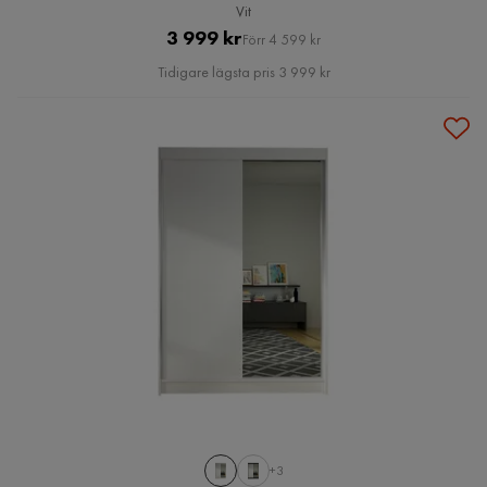
Vit
Pris
Original
3 999 kr
Förr 4 599 kr
Pris
Tidigare lägsta pris 3 999 kr
+3