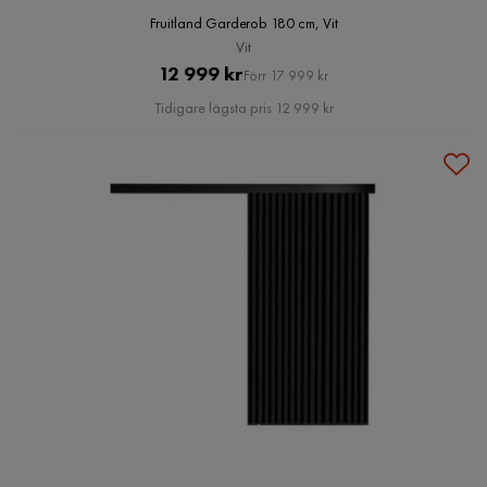
Fruitland Garderob 180 cm, Vit
Vit
Pris
Original
12 999 kr
Förr 17 999 kr
Pris
Tidigare lägsta pris 12 999 kr