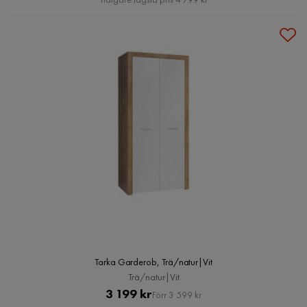
Tarka Garderob, Trä/natur|Vit
Trä/natur|Vit
Pris
Original
3 199 kr
Förr 3 599 kr