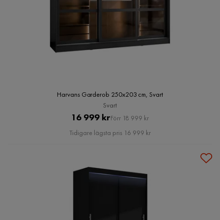
Harvans Garderob 250x203 cm, Svart
Svart
Pris
Original
16 999 kr
Förr 18 999 kr
Pris
Tidigare lägsta pris 16 999 kr