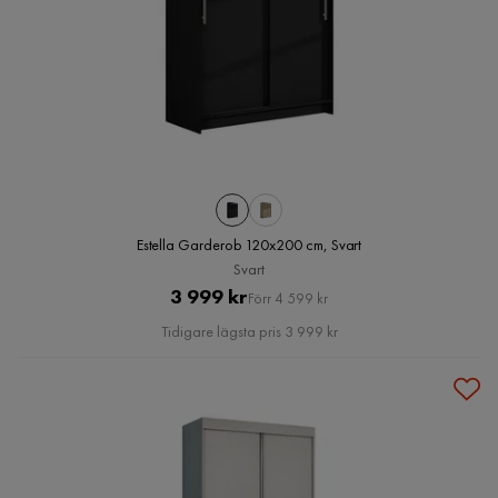
Estella Garderob 120x200 cm, Svart
Svart
Pris
Original
3 999 kr
Förr 4 599 kr
Pris
Tidigare lägsta pris 3 999 kr