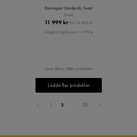
Dunvegan Garderob, Svart
Svart
Pris
Original
11 999 kr
Förr 13 499 kr
Pris
Tidigare lägsta pris 11 999 kr
Visar
24
av
1261
produkter
Ladda fler produkter
1
2
...
53