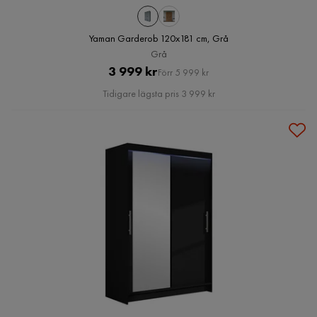
Yaman Garderob 120x181 cm, Grå
Grå
Pris
Original
3 999 kr
Förr 5 999 kr
Pris
Tidigare lägsta pris 3 999 kr