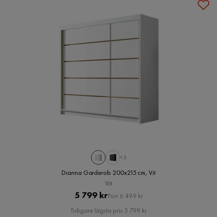
+3
Dianna Garderob 200x215 cm, Vit
Vit
Pris
Original
5 799 kr
Förr 6 499 kr
Pris
Tidigare lägsta pris 5 799 kr