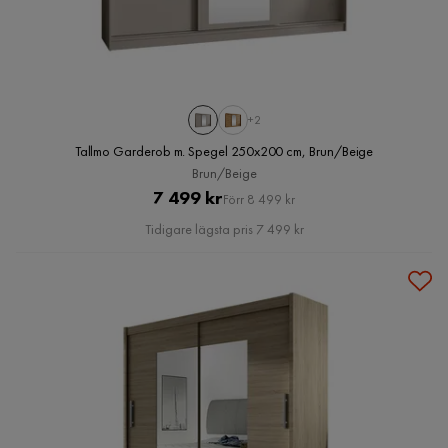
+2
Tallmo Garderob m. Spegel 250x200 cm, Brun/Beige
Brun/Beige
Pris
Original
7 499 kr
Förr 8 499 kr
Pris
Tidigare lägsta pris 7 499 kr