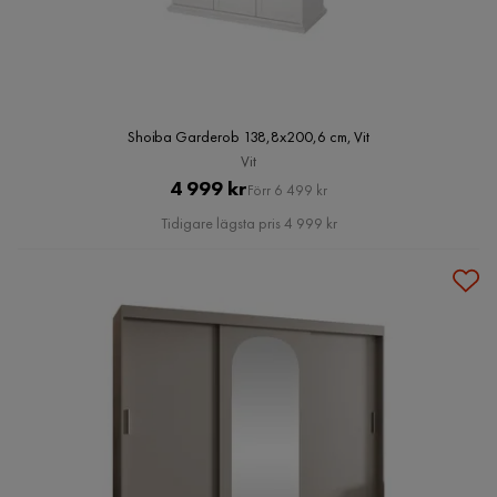
Shoiba Garderob 138,8x200,6 cm, Vit
Vit
Pris
Original
4 999 kr
Förr 6 499 kr
Pris
Tidigare lägsta pris 4 999 kr