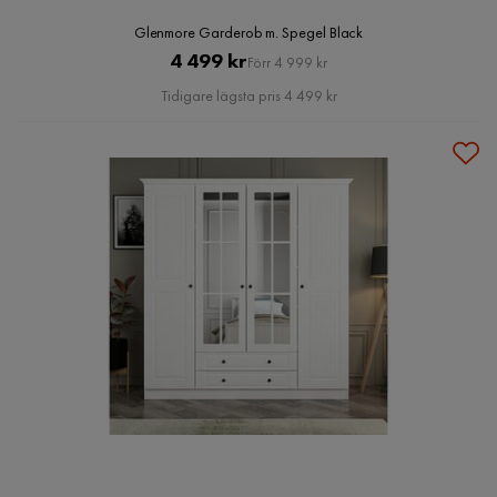
Glenmore Garderob m. Spegel Black
Pris
Original
4 499 kr
Förr 4 999 kr
Pris
Tidigare lägsta pris 4 499 kr