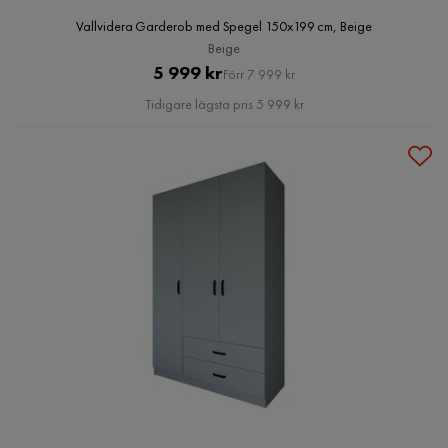
Vallvidera Garderob med Spegel 150x199 cm, Beige
Beige
Pris
Original
5 999 kr
Förr 7 999 kr
Pris
Tidigare lägsta pris 5 999 kr