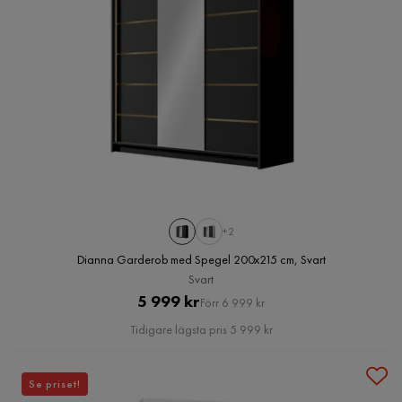
+2
Dianna Garderob med Spegel 200x215 cm, Svart
Svart
Pris
Original
5 999 kr
Förr 6 999 kr
Pris
Tidigare lägsta pris 5 999 kr
Se priset!