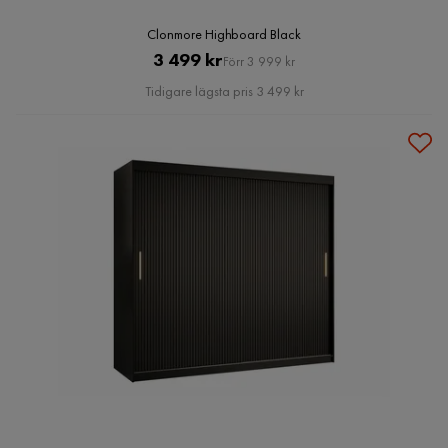
Clonmore Highboard Black
Pris
Original
3 499 kr
Förr 3 999 kr
Pris
Tidigare lägsta pris 3 499 kr