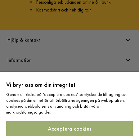
•
Personliga erbjudanden online & i butik
•
Kostnadsfritt och helt digitalt
Hjälp & kontakt
Information
Varumärken
Vi bryr oss om din integritet
Genom att klicka på "acceptera cookies" samtycker du till lagring av
Sortiment
cookies på din enhet för att förbättra navigeringen på webbplatsen,
analysera webbplatsens användning och bistå i våra
marknadsföringsåtgärder.
Acceptera cookies
Följ oss