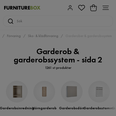
Förvaring
Sko- & klädförvaring
Garderober & garderobssystem
Garderob &
garderobssystem - sida 2
1261 st produkter
Garderobsinredning
Hörngarderob
Garderobsdörr
Garderobsstomme
Ga