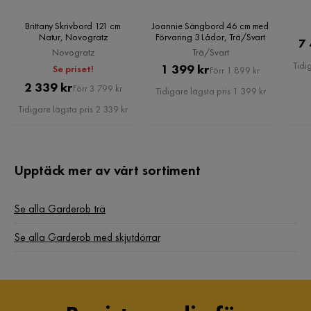
Brittany Skrivbord 121 cm
Joannie Sängbord 46 cm med
Natur, Novogratz
Förvaring 3 Lådor, Trä/Svart
7 
Novogratz
Trä/Svart
Tidi
Pris
Original
1 399 kr
Se priset!
Förr 1 899 kr
Pris
Original
2 339 kr
Pris
Förr 3 799 kr
Tidigare lägsta pris 1 399 kr
Pris
Tidigare lägsta pris 2 339 kr
Upptäck mer av vårt sortiment
Se alla Garderob trä
Se alla Garderob med skjutdörrar