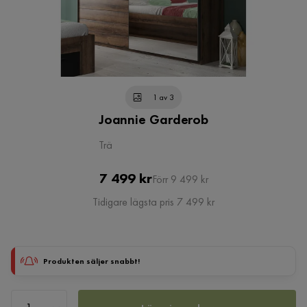
1 av 3
Joannie Garderob
Trä
Pris
Original
7 499 kr
Förr 9 499 kr
Pris
Tidigare lägsta pris 7 499 kr
Produkten säljer snabbt!