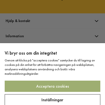
Hjälp & kontakt
Information
Varumärken
Vi bryr oss om din integritet
Genom att klicka på "acceptera cookies" samtycker du till lagring av
cookies på din enhet för att förbättra navigeringen på webbplatsen,
Sortiment
analysera webbplatsens användning och bistå i våra
marknadsföringsåtgärder.
Acceptera cookies
Följ oss
Inställningar