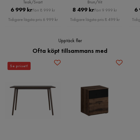
Övrigt
Teak/Svart
Brun/Vit
Pris
Original
Pris
Original
6 999 kr
8 499 kr
6 
Förr 8 999 kr
Förr 9 999 kr
Färgnamn
Spegel,Ek
Pris
Pris
Tidigare lägsta pris 6 999 kr
Tidigare lägsta pris 8 499 kr
Tidi
Stil
Tidlös
Upptäck fler
Dörr
Skjutdörrar
Ofta köpt tillsammans med
Montering krävs
Ja
Se priset!
Vikt
164 kg
Färg
Natur
Serie
BETA