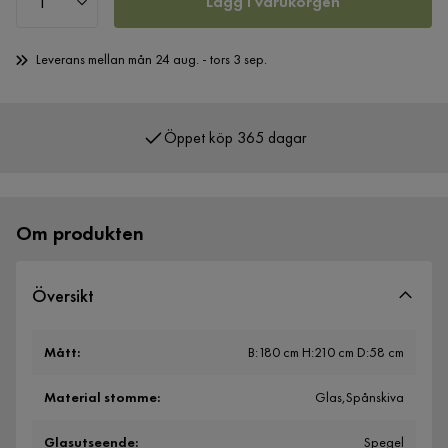
Lägg i varukorgen
Leverans mellan mån 24 aug. - tors 3 sep.
Öppet köp 365 dagar
Över 400 000 nöjda kunder
Om produkten
Översikt
Mått
:
B:180 cm H:210 cm D:58 cm
Material stomme
:
Glas,Spånskiva
Glasutseende
:
Spegel