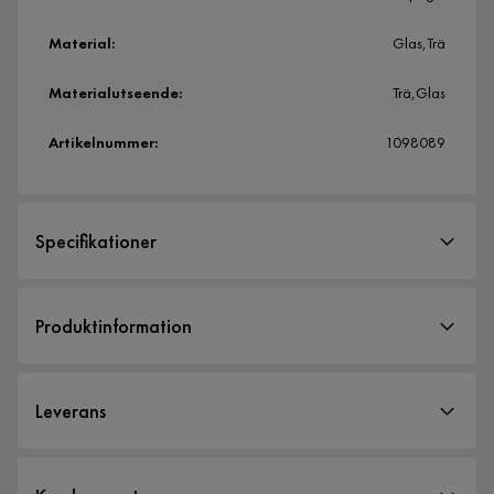
Material
:
Glas,Trä
Materialutseende
:
Trä,Glas
Artikelnummer
:
1098089
Specifikationer
Artikelnummer:
1098089
Produktinformation
Storlek
Höjd
210 cm
Leverans
Bredd
180 cm
Djup
58 cm
Leveranssätt