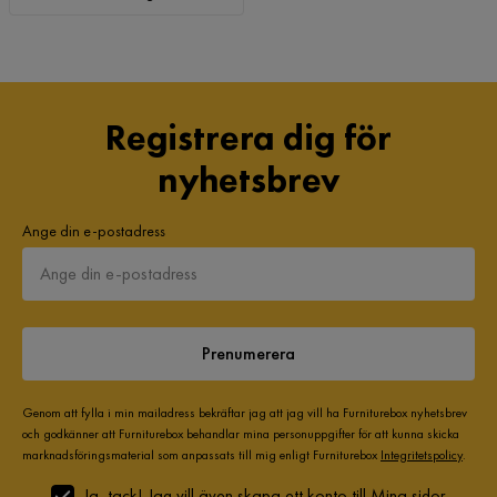
Registrera dig för
nyhetsbrev
Ange din e-postadress
Prenumerera
Genom att fylla i min mailadress bekräftar jag att jag vill ha Furniturebox nyhetsbrev
och godkänner att Furniturebox behandlar mina personuppgifter för att kunna skicka
marknadsföringsmaterial som anpassats till mig enligt Furniturebox
Integritetspolicy
.
Ja, tack! Jag vill även skapa ett konto till Mina sidor.