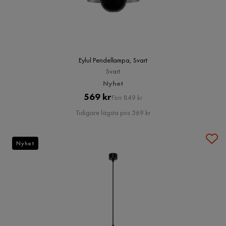
Eylul Pendellampa, Svart
Svart
Nyhet
Pris
Original
569 kr
Förr 849 kr
Pris
Tidigare lägsta pris 569 kr
Nyhet