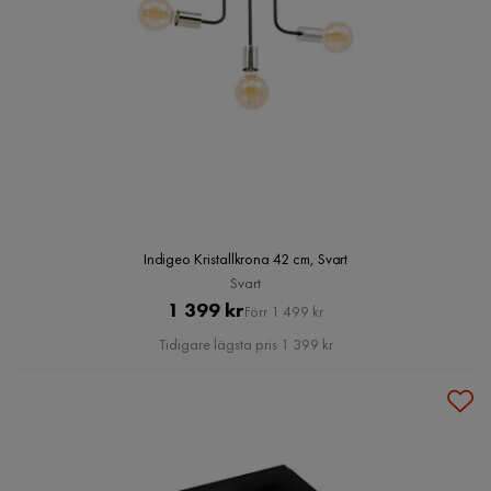
Indigeo Kristallkrona 42 cm, Svart
Svart
Pris
Original
1 399 kr
Förr 1 499 kr
Pris
Tidigare lägsta pris 1 399 kr