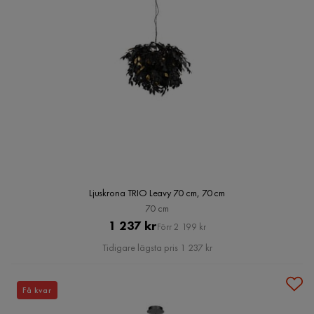
Ljuskrona TRIO Leavy 70 cm, 70 cm
70 cm
Pris
Original
1 237 kr
Förr 2 199 kr
Pris
Tidigare lägsta pris 1 237 kr
Få kvar