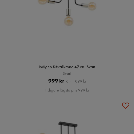
Indigeo Kristallkrona 47 cm, Svart
Svart
Pris
Original
999 kr
Förr 1 099 kr
Pris
Tidigare lägsta pris 999 kr