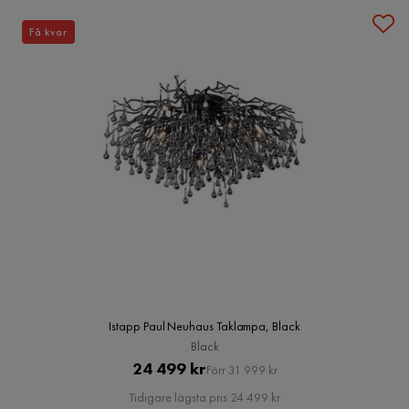
Få kvar
Istapp Paul Neuhaus Taklampa, Black
Black
Pris
Original
24 499 kr
Förr 31 999 kr
Pris
Tidigare lägsta pris 24 499 kr