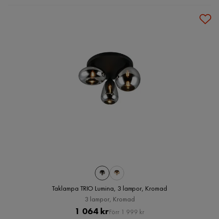
Taklampa TRIO Lumina, 3 lampor, Kromad
3 lampor, Kromad
Pris
Original
1 064 kr
Förr 1 999 kr