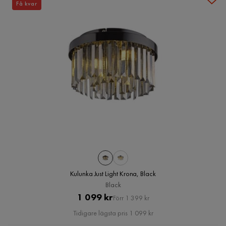
Få kvar
Kulunka Just Light Krona, Black
Black
Pris
Original
1 099 kr
Förr 1 399 kr
Pris
Tidigare lägsta pris 1 099 kr