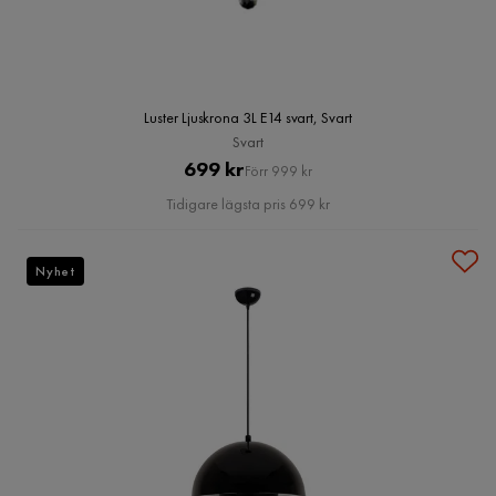
Luster Ljuskrona 3L E14 svart, Svart
Svart
Pris
Original
699 kr
Förr 999 kr
Pris
Tidigare lägsta pris 699 kr
Nyhet