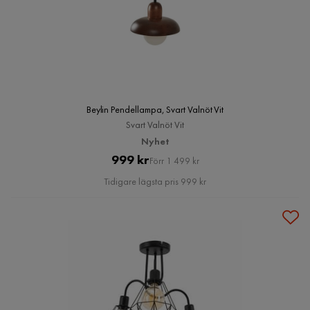
Beylin Pendellampa, Svart Valnöt Vit
Svart Valnöt Vit
Nyhet
Pris
Original
999 kr
Förr 1 499 kr
Pris
Tidigare lägsta pris 999 kr