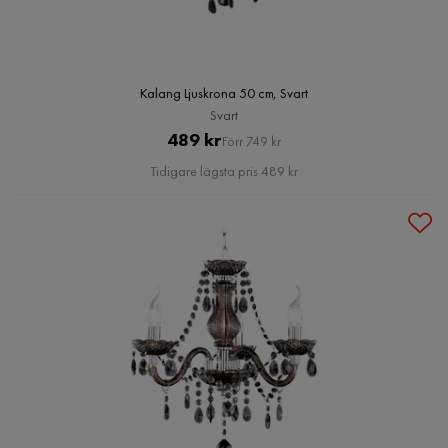
Kalang Ljuskrona 50 cm, Svart
Svart
Pris
Original
489 kr
Förr 749 kr
Pris
Tidigare lägsta pris 489 kr