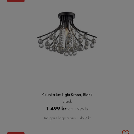
Kulunka Just Light Krona, Black
Black
Pris
Original
1 499 kr
Förr 1 999 kr
Pris
Tidigare lägsta pris 1 499 kr