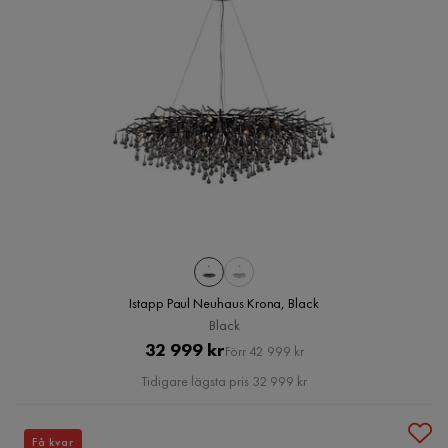
Istapp Paul Neuhaus Krona, Black
Black
Pris
Original
32 999 kr
Förr 42 999 kr
Pris
Tidigare lägsta pris 32 999 kr
Få kvar