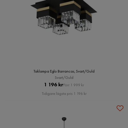
Taklampa Eglo Barrancas, Svart/Guld
Svart/Guld
Pris
Original
1 196 kr
Förr 1 999 kr
Pris
Tidigare lägsta pris 1 196 kr