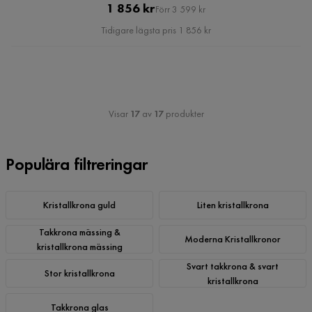
Pris
Original
1 856 kr
Förr 3 599 kr
Pris
Tidigare lägsta pris 1 856 kr
Visar
17
av
17
produkter
Populära filtreringar
Kristallkrona guld
Liten kristallkrona
Takkrona mässing &
Moderna Kristallkronor
kristallkrona mässing
Svart takkrona & svart
Stor kristallkrona
kristallkrona
Takkrona glas