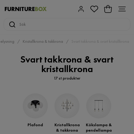
elysning
Kristallkrona & takkrona
Svart takkrona & svart kristallkrona
Svart takkrona & svart
kristallkrona
17 st produkter
Plafond
Kristallkrona
Kökslampa &
& takkrona
pendellampa