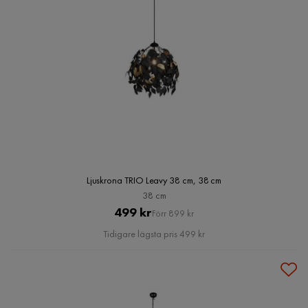
Ljuskrona TRIO Leavy 38 cm, 38 cm
38 cm
Pris
Original
499 kr
Förr 899 kr
Pris
Tidigare lägsta pris 499 kr