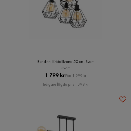
Bendinni Kristallkrona 50 cm, Svart
Svart
Pris
Original
1 799 kr
Förr 1 999 kr
Pris
Tidigare lägsta pris 1 799 kr