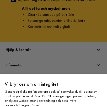
Allt detta och mycket mer:
•
Dina köp samlade på ett ställe
•
Personliga erbjudanden online & i butik
•
Kostnadsfritt och helt digitalt
Hjälp & kontakt
Information
Varumärken
Vi bryr oss om din integritet
Genom att klicka på "acceptera cookies" samtycker du till lagring av
Sortiment
cookies på din enhet för att förbättra navigeringen på webbplatsen,
analysera webbplatsens användning och bistå i våra
marknadsföringsåtgärder.