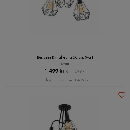
Bendinni Kristallkrona 50 cm, Svart
Svart
Pris
Original
1 499 kr
Förr 1 599 kr
Pris
Tidigare lägsta pris 1 499 kr