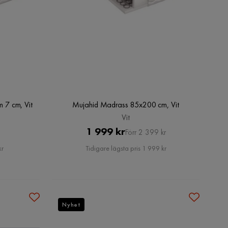
 7 cm, Vit
Mujahid Madrass 85x200 cm, Vit
Vit
Pris
Original
1 999 kr
Förr 2 399 kr
Pris
kr
Tidigare lägsta pris 1 999 kr
Nyhet