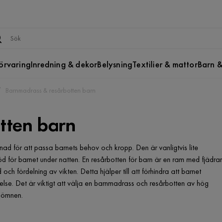
örvaring
Inredning & dekor
Belysning
Textilier & mattor
Barn &
Barnmadrass & resårbotten barn
tten barn
ad för att passa barnets behov och kropp. Den är vanligtvis lite
 för barnet under natten. En resårbotten för barn är en ram med fjädrar
h fördelning av vikten. Detta hjälper till att förhindra att barnet
else. Det är viktigt att välja en barnmadrass och resårbotten av hög
 sömnen.