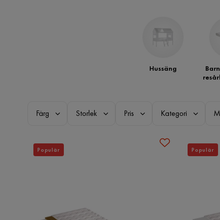
Hussäng
Bar
resår
Färg
Storlek
Pris
Kategori
M
Populär
Populär