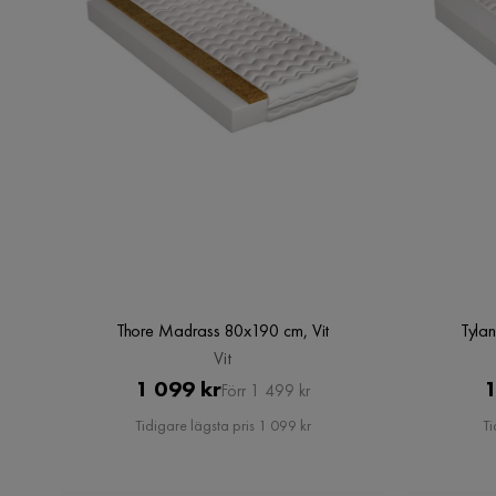
Thore Madrass 80x190 cm, Vit
Tyla
Vit
Pris
Original
1 099 kr
1
Förr 1 499 kr
Pris
Tidigare lägsta pris 1 099 kr
Ti