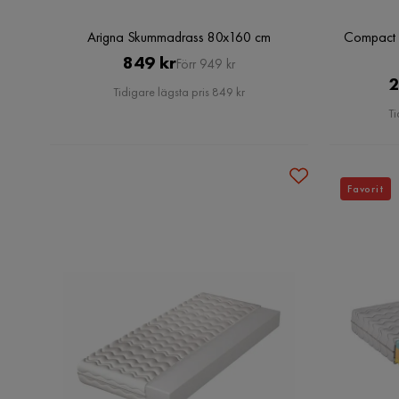
Arigna Skummadrass 80x160 cm
Compact 
Pris
Original
849 kr
Förr 949 kr
2
Pris
Tidigare lägsta pris 849 kr
Ti
Favorit