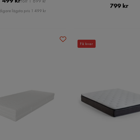
 499 kr
Förr 1 699 kr
Pris
799 kr
Pris
digare lägsta pris 1 499 kr
Få kvar