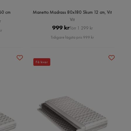
60 cm
Manetto Madrass 80x180 Skum 12 cm, Vit
Vit
r
Pris
Original
999 kr
Förr 1 299 kr
kr
Pris
Tidigare lägsta pris 999 kr
Få kvar