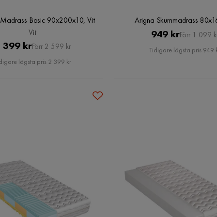
Madrass Basic 90x200x10, Vit
Arigna Skummadrass 80x1
Vit
Pris
Original
949 kr
Förr 1 099 k
Pris
Original
 399 kr
Förr 2 599 kr
Pris
Tidigare lägsta pris 949 
Pris
digare lägsta pris 2 399 kr