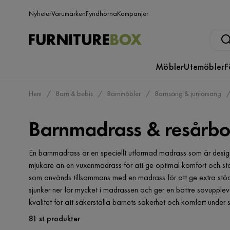
Nyheter
Varumärken
Fyndhörna
Kampanjer
Möbler
Utemöbler
F
Hem
Barn & bebis
Barnmöbler
Barnsäng & juniorsäng
Barnmadrass & resårbo
En barnmadrass är en speciellt utformad madrass som är design
mjukare än en vuxenmadrass för att ge optimal komfort och stöd
som används tillsammans med en madrass för att ge extra stöd oc
sjunker ner för mycket i madrassen och ger en bättre sovupplev
kvalitet för att säkerställa barnets säkerhet och komfort under
81 st produkter