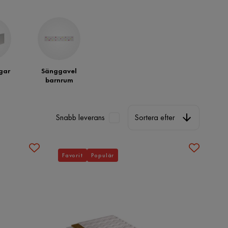
gar
Sänggavel
barnrum
Sortera efter
Snabb leverans
Sortera efter
Favorit
Populär