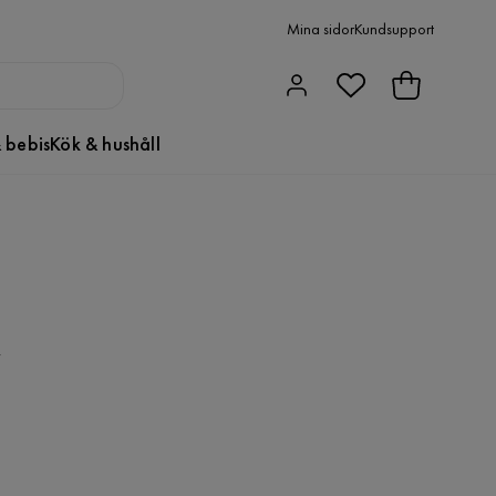
Mina sidor
Kundsupport
 bebis
Kök & hushåll