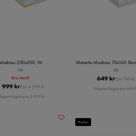
Madrass 200x200, Vit
Manetto Madrass 70x160 Skum
Vit
Vit
Pris
Original
649 kr
Bra deal!
Förr 749 kr
Pris
Original
 999 kr
Pris
Förr 4 599 kr
Tidigare lägsta pris 649 
Pris
digare lägsta pris 3 999 kr
Nyhet