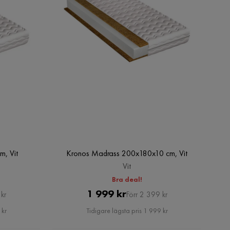
m, Vit
Kronos Madrass 200x180x10 cm, Vit
Vit
Bra deal!
Pris
Original
1 999 kr
kr
Förr 2 399 kr
Pris
 kr
Tidigare lägsta pris 1 999 kr