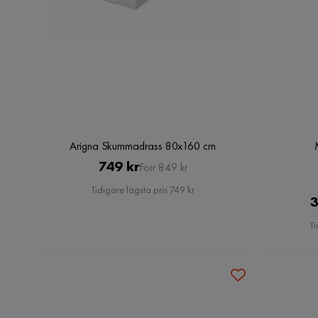
Arigna Skummadrass 80x160 cm
Pris
Original
749 kr
Förr 849 kr
Pris
Tidigare lägsta pris 749 kr
3
Ti