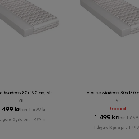
nd Madrass 80x190 cm, Vit
Alouise Madrass 80x180 c
Vit
Vit
Pris
Original
 499 kr
Bra deal!
Förr 1 699 kr
Pris
Original
1 499 kr
Pris
Förr 1 699 
digare lägsta pris 1 499 kr
Pris
Tidigare lägsta pris 1 499