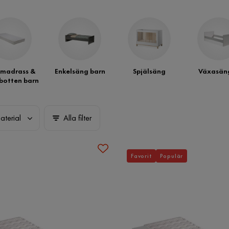
nmadrass &
Enkelsäng barn
Spjälsäng
Växasän
botten barn
aterial
Alla filter
Favorit
Populär