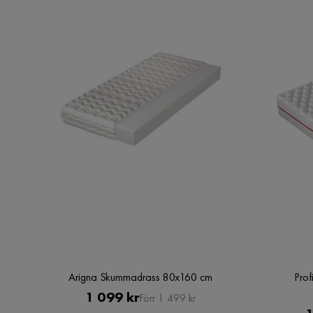
Arigna Skummadrass 80x160 cm
Prof
Pris
Original
1 099 kr
Förr 1 499 kr