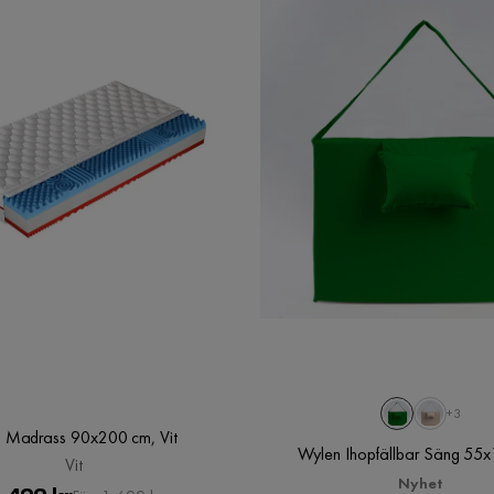
+3
i Madrass 90x200 cm, Vit
Wylen Ihopfällbar Säng 55
Vit
Nyhet
Pris
Original