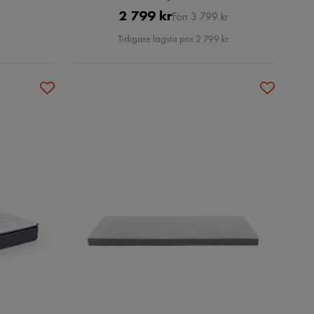
Pris
Original
2 799 kr
Förr 3 799 kr
Pris
Tidigare lägsta pris 2 799 kr