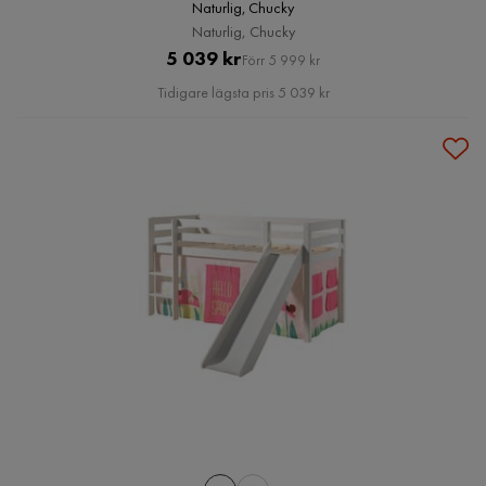
Naturlig, Chucky
Naturlig, Chucky
Pris
Original
5 039 kr
Förr 5 999 kr
Pris
Tidigare lägsta pris 5 039 kr