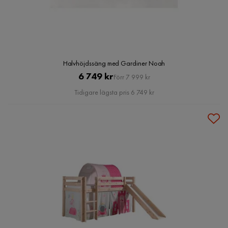
Halvhöjdssäng med Gardiner Noah
Pris
Original
6 749 kr
Förr 7 999 kr
Pris
Tidigare lägsta pris 6 749 kr