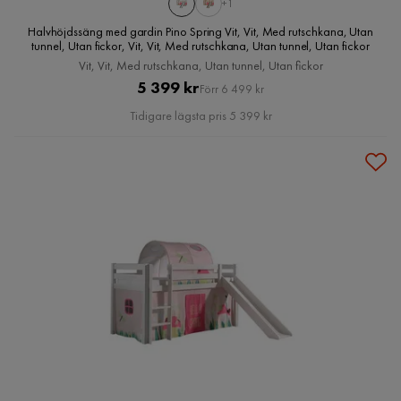
+1
Halvhöjdssäng med gardin Pino Spring Vit, Vit, Med rutschkana, Utan
tunnel, Utan fickor, Vit, Vit, Med rutschkana, Utan tunnel, Utan fickor
Vit, Vit, Med rutschkana, Utan tunnel, Utan fickor
Pris
Original
5 399 kr
Förr 6 499 kr
Pris
Tidigare lägsta pris 5 399 kr