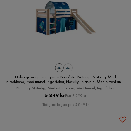
+1
Halvhöjdssäng med gardin Pino Astro Naturlig, Naturlig, Med
rutschkana, Med tunnel, Inga fickor, Naturlig, Naturlig, Med rutschkana,
Med tunnel, Inga fickor
Naturlig, Naturlig, Med rutschkana, Med tunnel, Inga fickor
Pris
Original
5 849 kr
Förr 6 999 kr
Pris
Tidigare lägsta pris 5 849 kr