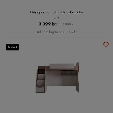
Utdragbar barnsäng Talmontiers, Grå
Grå
Pris
Original
3 399 kr
Förr 4 999 kr
Pris
Tidigare lägsta pris 3 399 kr
Nyhet