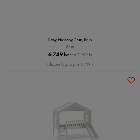
Säng Hussäng Brun, Brun
Brun
Pris
Original
6 749 kr
Förr 7 999 kr
Pris
Tidigare lägsta pris 6 749 kr