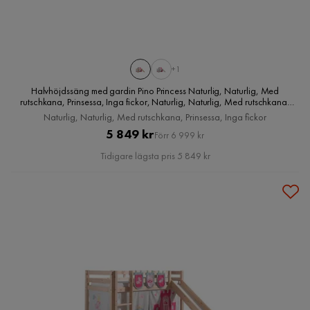
+1
Halvhöjdssäng med gardin Pino Princess Naturlig, Naturlig, Med
rutschkana, Prinsessa, Inga fickor, Naturlig, Naturlig, Med rutschkana,
Prinsessa, Inga fickor
Naturlig, Naturlig, Med rutschkana, Prinsessa, Inga fickor
Pris
Original
5 849 kr
Förr 6 999 kr
Pris
Tidigare lägsta pris 5 849 kr