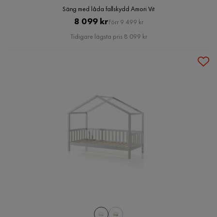
Säng med låda fallskydd Amori Vit
Pris
Original
8 099 kr
Förr 9 499 kr
Pris
Tidigare lägsta pris 8 099 kr