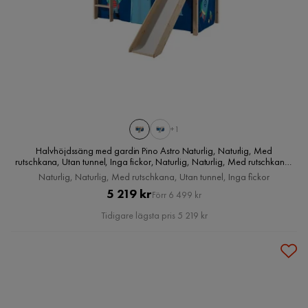
+1
Halvhöjdssäng med gardin Pino Astro Naturlig, Naturlig, Med
rutschkana, Utan tunnel, Inga fickor, Naturlig, Naturlig, Med rutschkana,
Utan tunnel, Inga fickor
Naturlig, Naturlig, Med rutschkana, Utan tunnel, Inga fickor
Pris
Original
5 219 kr
Förr 6 499 kr
Pris
Tidigare lägsta pris 5 219 kr