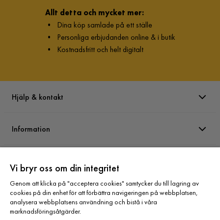
Allt detta och mycket mer:
•
Dina köp samlade på ett ställe
•
Personliga erbjudanden online & i butik
•
Kostnadsfritt och helt digitalt
Hjälp & kontakt
Information
Varumärken
Vi bryr oss om din integritet
Genom att klicka på "acceptera cookies" samtycker du till lagring av
Sortiment
cookies på din enhet för att förbättra navigeringen på webbplatsen,
analysera webbplatsens användning och bistå i våra
marknadsföringsåtgärder.