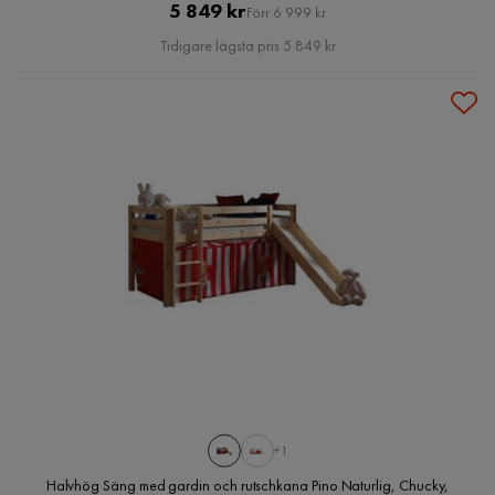
Pris
Original
5 849 kr
Förr 6 999 kr
Pris
Tidigare lägsta pris 5 849 kr
+1
Halvhög Säng med gardin och rutschkana Pino Naturlig, Chucky,