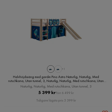
+1
Halvhöjdssäng med gardin Pino Astro Naturlig, Naturlig, Med
rutschkana, Utan tunnel, 3, Naturlig, Naturlig, Med rutschkana, Utan
tunnel, 3
Naturlig, Naturlig, Med rutschkana, Utan tunnel, 3
Pris
Original
5 399 kr
Förr 6 499 kr
Pris
Tidigare lägsta pris 5 399 kr