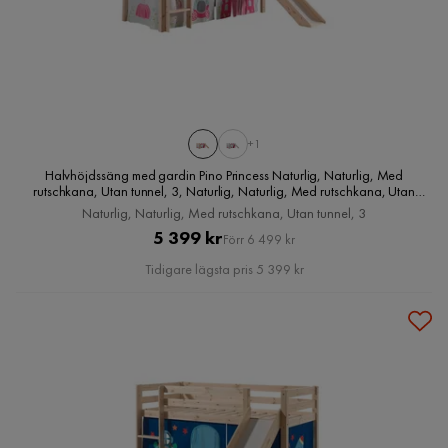
+1
Halvhöjdssäng med gardin Pino Princess Naturlig, Naturlig, Med
rutschkana, Utan tunnel, 3, Naturlig, Naturlig, Med rutschkana, Utan
tunnel, 3
Naturlig, Naturlig, Med rutschkana, Utan tunnel, 3
Pris
Original
5 399 kr
Förr 6 499 kr
Pris
Tidigare lägsta pris 5 399 kr