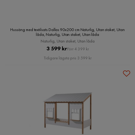
Hussäng med textilsats Dallas 90x200 cm Naturlig, Utan staket, Utan
låda, Naturlig, Utan staket, Utan låda
Naturlig, Utan staket, Utan låda
Pris
Original
3 599 kr
Förr 4 399 kr
Pris
Tidigare lägsta pris 3 599 kr