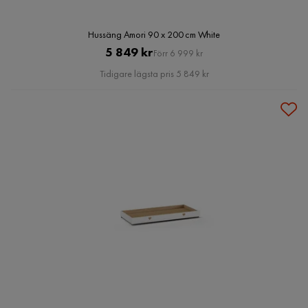
Hussäng Amori 90 x 200 cm White
Pris
Original
5 849 kr
Förr 6 999 kr
Pris
Tidigare lägsta pris 5 849 kr