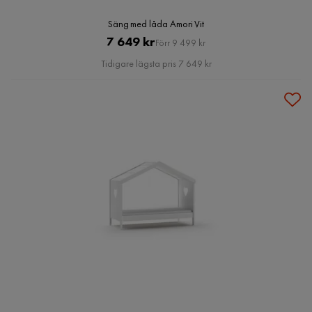
Säng med låda Amori Vit
Pris
Original
7 649 kr
Förr 9 499 kr
Pris
Tidigare lägsta pris 7 649 kr