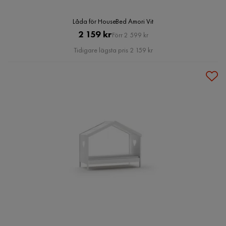
Låda för HouseBed Amori Vit
Pris
Original
2 159 kr
Förr 2 599 kr
Pris
Tidigare lägsta pris 2 159 kr