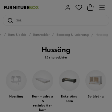
m
Barn & bebis
Barnmöbler
Barnsäng & juniorsäng
Hussäng
Hussäng
95 st produkter
Hussäng
Barnmadrass
Enkelsäng
Spjälsäng
&
barn
resårbotten
barn