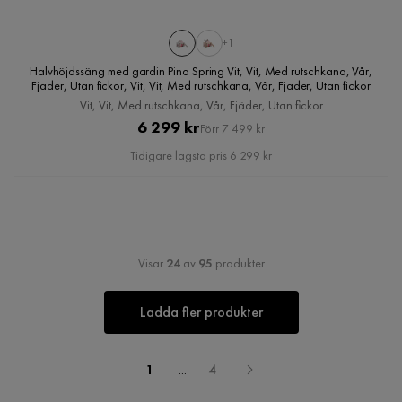
+1
Halvhöjdssäng med gardin Pino Spring Vit, Vit, Med rutschkana, Vår,
Fjäder, Utan fickor, Vit, Vit, Med rutschkana, Vår, Fjäder, Utan fickor
Vit, Vit, Med rutschkana, Vår, Fjäder, Utan fickor
Pris
Original
6 299 kr
Förr 7 499 kr
Pris
Tidigare lägsta pris 6 299 kr
Visar
24
av
95
produkter
Ladda fler produkter
1
...
4