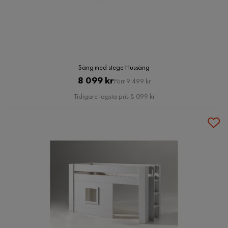
Säng med stege Hussäng
Pris
Original
8 099 kr
Förr 9 499 kr
Pris
Tidigare lägsta pris 8 099 kr