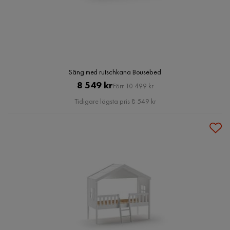
Säng med rutschkana Bousebed
Pris
Original
8 549 kr
Förr 10 499 kr
Pris
Tidigare lägsta pris 8 549 kr