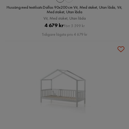
Hussäng med textilsats Dallas 90x200 cm Vit, Med staket, Utan låda, Vit,
Med staket, Utan låda
Vit, Med staket, Utan låda
Pris
Original
4 679 kr
Förr 5 599 kr
Pris
Tidigare lägsta pris 4 679 kr