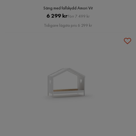
Säng med fallskydd Amori Vit
Pris
Original
6 299 kr
Förr 7 499 kr
Pris
Tidigare lägsta pris 6 299 kr