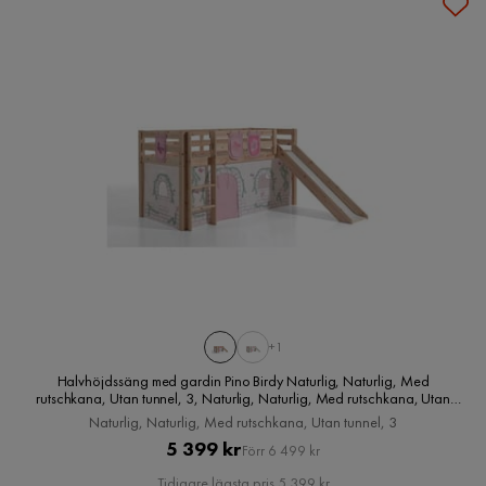
+1
Halvhöjdssäng med gardin Pino Birdy Naturlig, Naturlig, Med
rutschkana, Utan tunnel, 3, Naturlig, Naturlig, Med rutschkana, Utan
tunnel, 3
Naturlig, Naturlig, Med rutschkana, Utan tunnel, 3
Pris
Original
5 399 kr
Förr 6 499 kr
Pris
Tidigare lägsta pris 5 399 kr