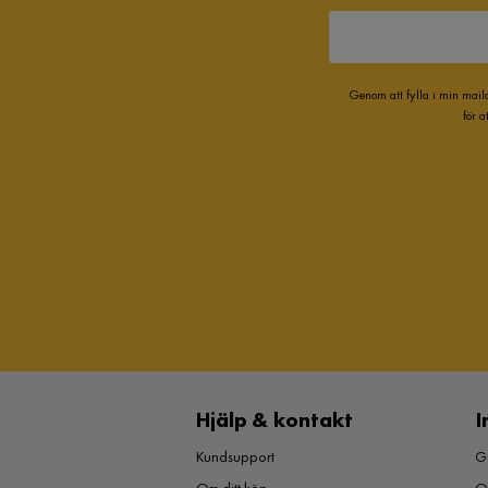
Genom att fylla i min mail
för 
Hjälp & kontakt
I
Kundsupport
Gu