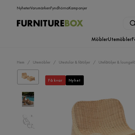
Nyheter
Varumärken
Fyndhörna
Kampanjer
Möbler
Utemöbler
F
Hem
Utemöbler
Utestolar & fåtöljer
Utefåtöljer & loungefå
Få kvar
Nyhet