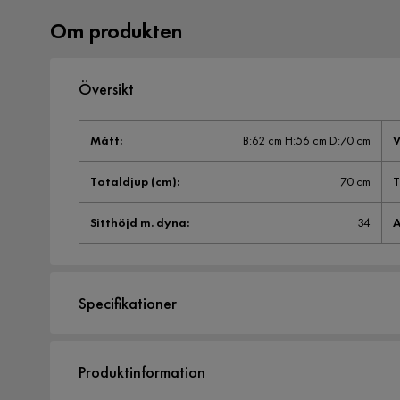
Om produkten
Översikt
Mått
:
B:62 cm H:56 cm D:70 cm
V
Totaldjup (cm)
:
70 cm
T
Sitthöjd m. dyna
:
34
A
Specifikationer
Artikelnummer:
SQ0231940
Produktinformation
Storlek