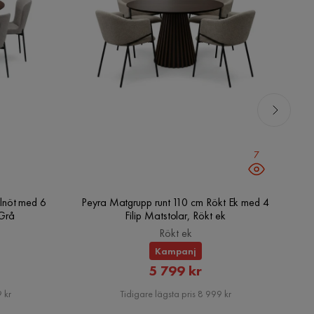
7
lnöt med 6
Peyra Matgrupp runt 110 cm Rökt Ek med 4
V
/Grå
Filip Matstolar, Rökt ek
Rökt ek
Kampanj
rat
Rabatterat
5 799 kr
Pris
 kr
Tidigare lägsta pris 8 999 kr