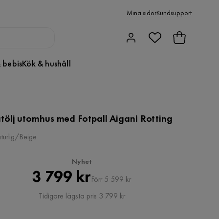
Mina sidor
Kundsupport
 bebis
Kök & hushåll
tölj utomhus med Fotpall Aigani Rotting
turlig/Beige
Nyhet
Pris
Original
3 799 kr
Förr 5 599 kr
Pris
Tidigare lägsta pris 3 799 kr