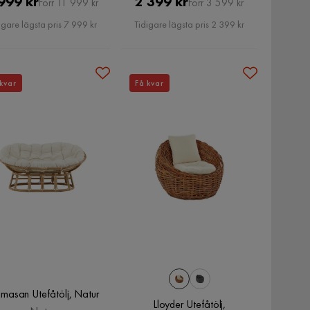
Pris
Original
Pris
Original
999 kr
2 399 kr
Förr 11 999 kr
Förr 3 599 kr
Pris
Pris
igare lägsta pris 7 999 kr
Tidigare lägsta pris 2 399 kr
kvar
Få kvar
asan Utefåtölj, Natur
Lloyder Utefåtölj,