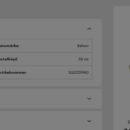
arumärke
:
Beliani
otalhöjd
:
56 cm
rtikelnummer
:
SQ0231940
F