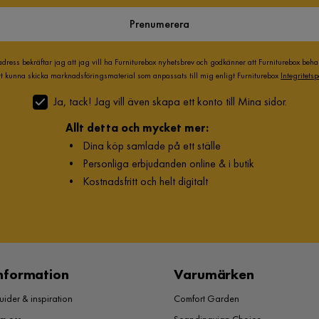
Prenumerera
adress bekräftar jag att jag vill ha Furniturebox nyhetsbrev och godkänner att Furniturebox beh
att kunna skicka marknadsföringsmaterial som anpassats till mig enligt Furniturebox
Integritetsp
Ja, tack! Jag vill även skapa ett konto till Mina sidor.
Allt detta och mycket mer:
•
Dina köp samlade på ett ställe
•
Personliga erbjudanden online & i butik
•
Kostnadsfritt och helt digitalt
nformation
Varumärken
ider & inspiration
Comfort Garden