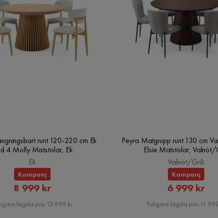
Serie
ängningsbart runt 120-220 cm Ek
Peyra Matgrupp runt 130 cm Va
d 4 Molly Matstolar, Ek
Elsie Matstolar, Valnöt
Ek
Valnöt/Grå
Kampanj
Kampanj
Rabatterat
Rabatte
8 999 kr
6 999 kr
Pris
Pris
igare lägsta pris 13 999 kr
Tidigare lägsta pris 11 999