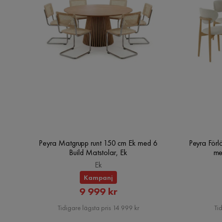
Fotpall ingår
Ja
Typ av modul
Fåtölj,Fotpall
Peyra Matgrupp runt 150 cm Ek med 6
Peyra Förl
Build Matstolar, Ek
me
Ek
Kampanj
Rabatterat
9 999 kr
Pris
Tidigare lägsta pris 14 999 kr
Tid