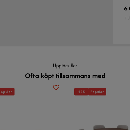
6 
Materialtyp
Rotting
Tid
Upptäck fler
Ofta köpt tillsammans med
Färgnamn
Naturlig/Beige
Populär
-42%
Populär
Utomhusbruk
Ja
Väderbeständighet
Vattenavvisande
Färg
Beige,Natur