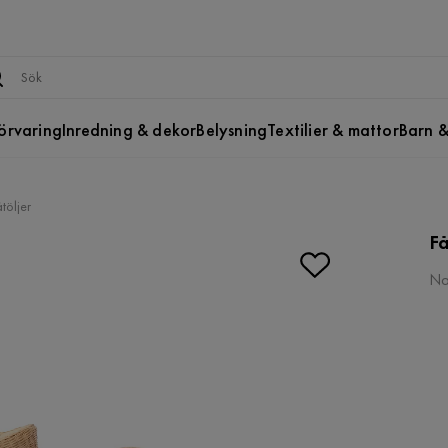
örvaring
Inredning & dekor
Belysning
Textilier & mattor
Barn &
töljer
Få
Na