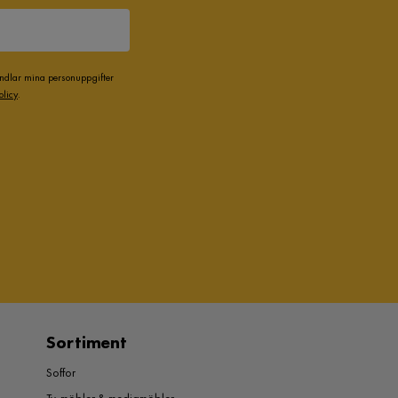
andlar mina personuppgifter
olicy
.
Sortiment
Soffor