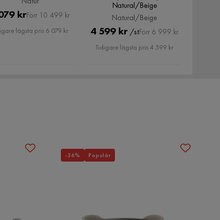
Natur
Natural/Beige
Pris
Original
079 kr
Förr 10 499 kr
Natural/Beige
Pris
Pris
Original
4 599 kr
igare lägsta pris 6 079 kr
/st
Förr 6 999 kr
Pris
Tidigare lägsta pris 4 599 kr
-36%
Populär