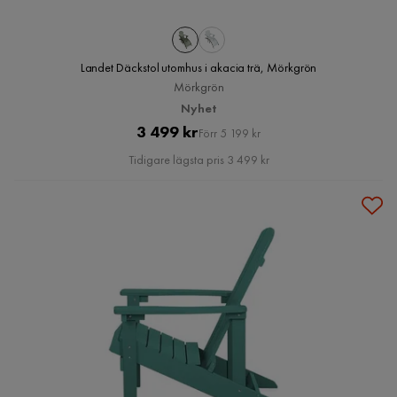
Landet Däckstol utomhus i akacia trä, Mörkgrön
Mörkgrön
Nyhet
Pris
Original
3 499 kr
Förr 5 199 kr
Pris
Tidigare lägsta pris 3 499 kr