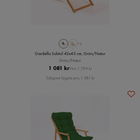
+3
Gardellis Solstol 42x43 cm, Grön/Natur
Grön/Natur
Pris
Original
1 081 kr
Förr 1 799 kr
Pris
Tidigare lägsta pris 1 081 kr