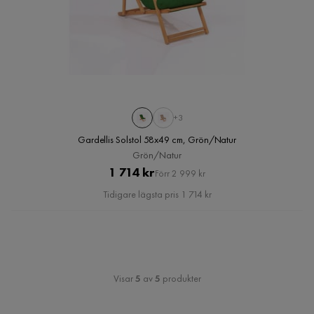
+3
Gardellis Solstol 58x49 cm, Grön/Natur
Grön/Natur
Pris
Original
1 714 kr
Förr 2 999 kr
Pris
Tidigare lägsta pris 1 714 kr
Visar
5
av
5
produkter