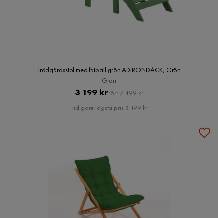
Trädgårdsstol med fotpall grön ADIRONDACK, Grön
Grön
Pris
Original
3 199 kr
Förr 7 499 kr
Pris
Tidigare lägsta pris 3 199 kr