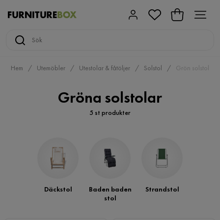
Hem
Utemöbler
Utestolar & fåtöljer
Solstol
Grön solstol
Gröna solstolar
5 st produkter
Däckstol
Baden baden
Strandstol
stol