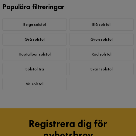
Populära filtreringar
Beige solstol
Blå solstol
Grå solstol
Grön solstol
Hopfällbar solstol
Röd solstol
Solstol trä
Svart solstol
Vit solstol
Registrera dig för
nyhetsbrev