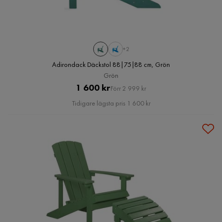
+2
Adirondack Däckstol 88|75|88 cm, Grön
Grön
Pris
Original
1 600 kr
Förr 2 999 kr
Pris
Tidigare lägsta pris 1 600 kr