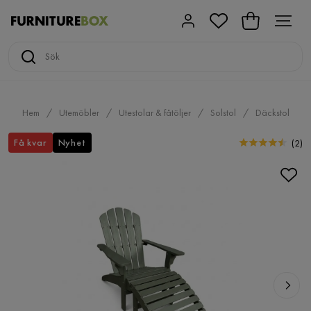
Hem
Utemöbler
Utestolar & fåtöljer
Solstol
Däckstol
Få kvar
Nyhet
(
2
)