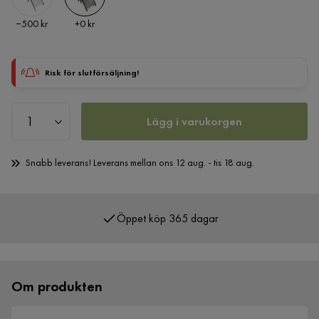
Pris
Pris
−500 kr
+
0 kr
Risk för slutförsäljning!
Lägg i varukorgen
Snabb leverans! Leverans mellan ons 12 aug. - tis 18 aug.
Öppet köp 365 dagar
Om produkten