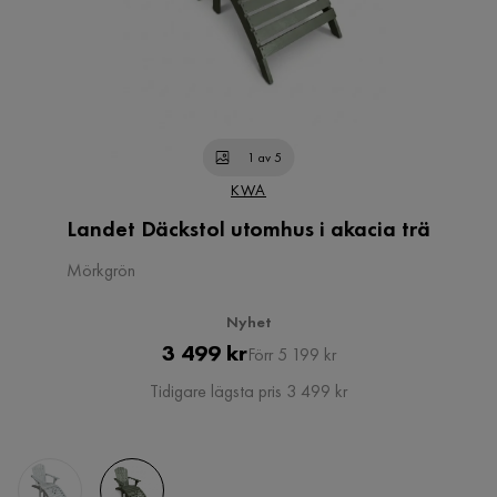
1 av 5
KWA
Landet Däckstol utomhus i akacia trä
Mörkgrön
Nyhet
Pris
Original
3 499 kr
Förr 5 199 kr
Pris
Tidigare lägsta pris 3 499 kr