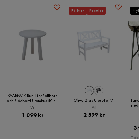
Få kvar
Populär
Ny
Montering krävs
Ja
Färg
Grön
Fotpall ingår
Nej
Serie
Landet
KVARNVIK Runt Litet Soffbord
Olivo 2-sits Utesoffa, Vit
Lan
och Sidobord Utomhus 50 cm
med 
Trä, Vit
Vit
Vit
dy
Pris
Pris
2 599 kr
1 099 kr
3 
Tidi