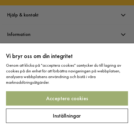
Hjälp & kontakt
Information
Varumärken
Vi bryr oss om din integritet
Genom att klicka på "acceptera cookies" samtycker du till lagring av
cookies på din enhet för att förbättra navigeringen på webbplatsen,
Sortiment
analysera webbplatsens användning och bistå i våra
marknadsföringsåtgärder.
Acceptera cookies
Följ oss
Inställningar
Copyright © 2025 Home Furnishing Nordic AB