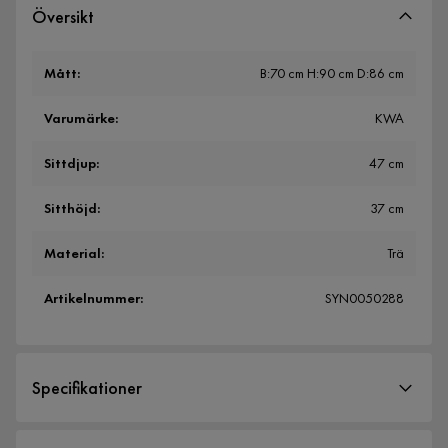
Översikt
Mått
:
B:70 cm H:90 cm D:86 cm
Varumärke
:
KWA
Sittdjup
:
47 cm
Sitthöjd
:
37 cm
Material
:
Trä
Artikelnummer
:
SYN0050288
Specifikationer
Artikelnummer:
SYN0050288