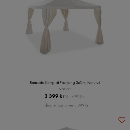
Bermuda Komplett Paviljong 3x3 m, Naturvit
Naturvit
Pris
Original
3 399 kr
Förr 4 999 kr
Pris
Tidigare lägsta pris 3 399 kr