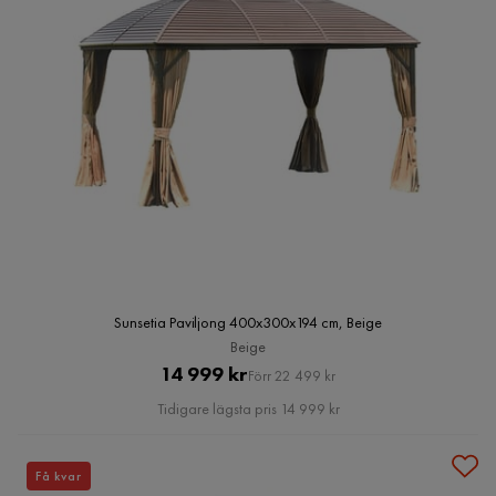
Sunsetia Paviljong 400x300x194 cm, Beige
Beige
Pris
Original
14 999 kr
Förr 22 499 kr
Pris
Tidigare lägsta pris 14 999 kr
Få kvar