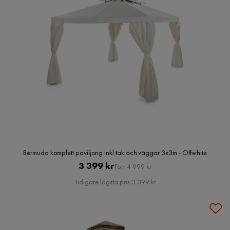
Bermuda komplett paviljong inkl tak och väggar 3x3m - Offwhite
Pris
Original
3 399 kr
Förr 4 999 kr
Pris
Tidigare lägsta pris 3 399 kr