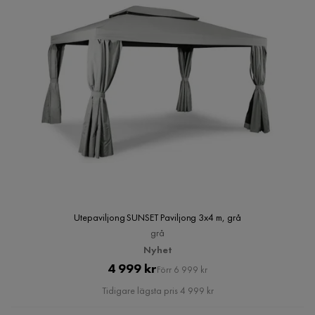
Utepaviljong SUNSET Paviljong 3x4 m, grå
grå
Nyhet
Pris
Original
4 999 kr
Förr 6 999 kr
Pris
Tidigare lägsta pris 4 999 kr