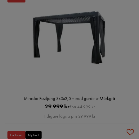
Mirador Paviljong 3x3x2,5 m med gardiner Mörkgrå
Pris
Original
29 999 kr
Förr 44 999 kr
Pris
Tidigare lägsta pris 29 999 kr
Få kvar
Nyhet