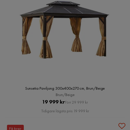
Sunsetia Paviljong 300x400x270 cm, Brun/Beige
Brun/Beige
Pris
Original
19 999 kr
Förr 29 999 kr
Pris
Tidigare lägsta pris 19 999 kr
Få kvar