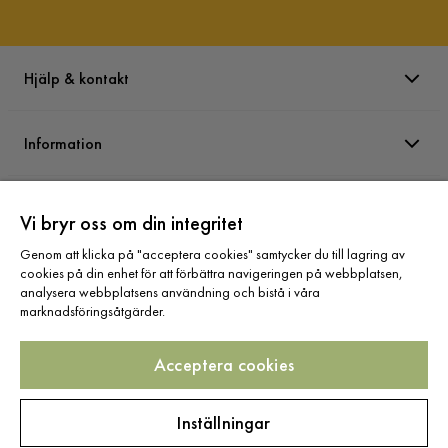
Hjälp & kontakt
Information
Varumärken
Vi bryr oss om din integritet
Genom att klicka på "acceptera cookies" samtycker du till lagring av
Sortiment
cookies på din enhet för att förbättra navigeringen på webbplatsen,
analysera webbplatsens användning och bistå i våra
marknadsföringsåtgärder.
Acceptera cookies
Följ oss
Inställningar