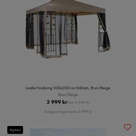
Leafie Paviljong 300x300 cm Stålram, Brun/Beige
Brun/Beige
Pris
Original
2 999 kr
Förr 4 399 kr
Pris
Tidigare lägsta pris 2 999 kr
Nyhet