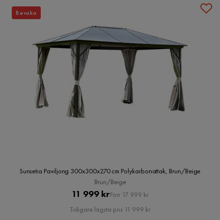
Bevaka
Sunsetia Paviljong 300x300x270 cm Polykarbonattak, Brun/Beige
Brun/Beige
Pris
Original
11 999 kr
Förr 17 999 kr
Pris
Tidigare lägsta pris 11 999 kr