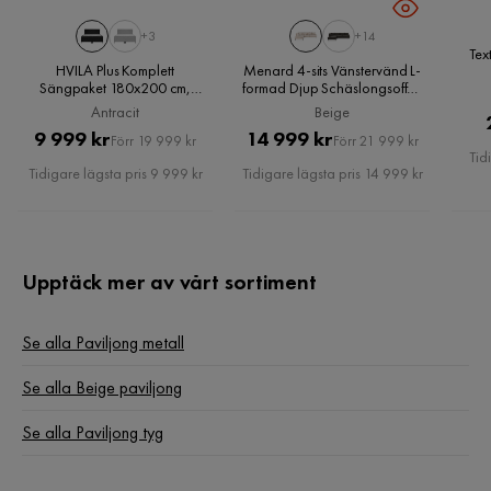
med är helt okej!
+3
+14
Tex
4 år sedan
1
HVILA Plus Komplett
Menard 4-sits Vänstervänd L-
Sängpaket 180x200 cm,
formad Djup Schäslongsoffa i
Antracit
Manchester, Beige
Sollan
Antracit
Beige
S
Pris
Original
Pris
Original
9 999 kr
14 999 kr
Förr 19 999 kr
Förr 21 999 kr
Tid
Pris
Pris
Tidigare lägsta pris 9 999 kr
Tidigare lägsta pris 14 999 kr
2 månader sedan
Robertas M
RM
Upptäck mer av vårt sortiment
3 månader sedan
Se alla Paviljong metall
Teresa N
TN
Se alla Beige paviljong
Se alla Paviljong tyg
5 år sedan