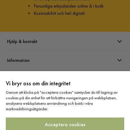
•
Personliga erbjudanden online & i butik
•
Kostnadsfritt och helt digitalt
Hjälp & kontakt
Information
Varumärken
Vi bryr oss om din integritet
Genom att klicka på "acceptera cookies" samtycker du till lagring av
Sortiment
cookies på din enhet för att förbättra navigeringen på webbplatsen,
analysera webbplatsens användning och bistå i våra
marknadsföringsåtgärder.
Acceptera cookies