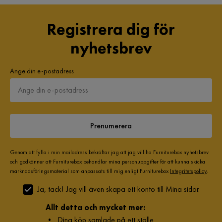
Verified by Trustvoice
Registrera dig för
nyhetsbrev
Ange din e-postadress
Prenumerera
Genom att fylla i min mailadress bekräftar jag att jag vill ha Furniturebox nyhetsbrev
och godkänner att Furniturebox behandlar mina personuppgifter för att kunna skicka
marknadsföringsmaterial som anpassats till mig enligt Furniturebox
Integritetspolicy
.
Ja, tack! Jag vill även skapa ett konto till Mina sidor.
Allt detta och mycket mer:
•
Dina köp samlade på ett ställe