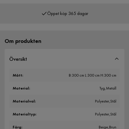
Öppet köp 365 dagar
Över 400 000 nöjda kunder
Om produkten
Översikt
Mått
:
B:300 cm L:300 cm H:300 cm
Material
:
Tyg,Metall
Materialval
:
Polyester,Stål
Materialtyp
:
Polyester,Stål
Färg
:
Beige,Brun