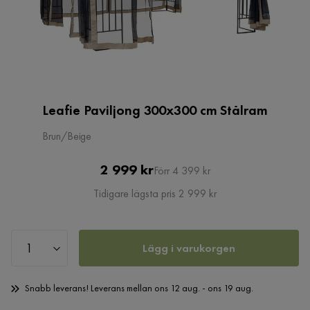
Leafie Paviljong 300x300 cm Stålram
Brun/Beige
Pris
Original
2 999 kr
Förr 4 399 kr
Pris
Tidigare lägsta pris 2 999 kr
Lägg i varukorgen
Snabb leverans! Leverans mellan ons 12 aug. - ons 19 aug.