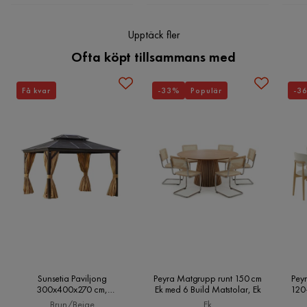
Upptäck fler
Ofta köpt tillsammans med
Få kvar
-33%
Populär
-3
Sunsetia Paviljong
Peyra Matgrupp runt 150 cm
Peyr
300x400x270 cm,
Ek med 6 Build Matstolar, Ek
120
Brun/Beige
Brun/Beige
Ek