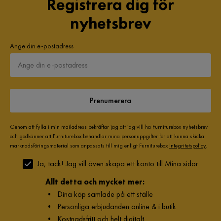
Registrera dig för
nyhetsbrev
Ange din e-postadress
Prenumerera
Genom att fylla i min mailadress bekräftar jag att jag vill ha Furniturebox nyhetsbrev
och godkänner att Furniturebox behandlar mina personuppgifter för att kunna skicka
marknadsföringsmaterial som anpassats till mig enligt Furniturebox
Integritetspolicy
.
Ja, tack! Jag vill även skapa ett konto till Mina sidor.
Allt detta och mycket mer:
•
Dina köp samlade på ett ställe
•
Personliga erbjudanden online & i butik
•
Kostnadsfritt och helt digitalt