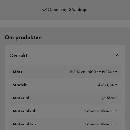
Öppet köp 365 dagar
Över 400 000 nöjda kunder
Om produkten
Översikt
Mått
:
B:300 cm L:400 cm H:194 cm
Storlek
:
4x3x1,94 m
Material
:
Tyg,Metall
Materialval
:
Polyester,Aluminium
Materialtyp
:
Polyester,Aluminium