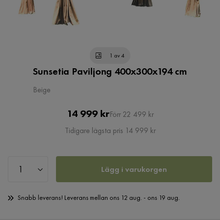
1 av 4
Sunsetia Paviljong 400x300x194 cm
Beige
Pris
Original
14 999 kr
Förr 22 499 kr
Pris
Tidigare lägsta pris 14 999 kr
Lägg i varukorgen
Snabb leverans! Leverans mellan ons 12 aug. - ons 19 aug.