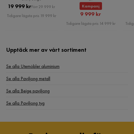
Pris
Original
19 999 kr
Kampanj
Förr 29 999 kr
Rabatterat
Pris
9 999 kr
Tidigare lägsta pris 19 999 kr
Pris
Tidigare lägsta pris 14 999 kr
Tidig
Upptäck mer av vårt sortiment
Se alla Utemöbler aluminium
Se alla Paviljong metall
Se alla Beige paviljong
Se alla Paviljong tyg