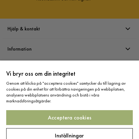
Hjälp & kontakt
Information
Varumärken
Vi bryr oss om din integritet
Genom att klicka på "acceptera cookies" samtycker du till lagring av
Sortiment
cookies på din enhet för att förbättra navigeringen på webbplatsen,
analysera webbplatsens användning och bistå i våra
marknadsföringsåtgärder.
Acceptera cookies
Följ oss
Inställningar