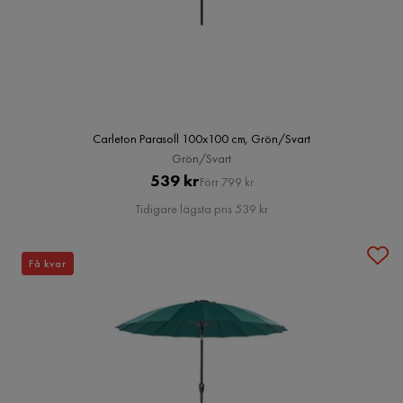
Carleton Parasoll 100x100 cm, Grön/Svart
Grön/Svart
Pris
Original
539 kr
Förr 799 kr
Pris
Tidigare lägsta pris 539 kr
Få kvar