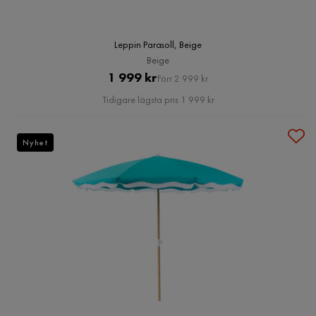
Leppin Parasoll, Beige
Beige
Pris
Original
1 999 kr
Förr 2 999 kr
Pris
Tidigare lägsta pris 1 999 kr
Nyhet