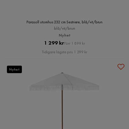
Parasoll utomhus 232 cm Sestriere, blå/vit/brun
blå/vit/brun
Nyhet
Pris
Original
1 299 kr
Förr 1 899 kr
Pris
Tidigare lägsta pris 1 299 kr
Nyhet