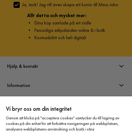
Ja, tack! Jag vill även skapa ett konto till Mina sidor.
Allt detta och mycket mer:
•
Dina köp samlade på ett ställe
•
Personliga erbjudanden online & i butik
•
Kostnadsfritt och helt digitalt
Hjälp & kontakt
Information
Varumärken
Vi bryr oss om din integritet
Genom att klicka på "acceptera cookies" samtycker du till lagring av
Sortiment
cookies på din enhet för att förbättra navigeringen på webbplatsen,
analysera webbplatsens användning och bistå i våra