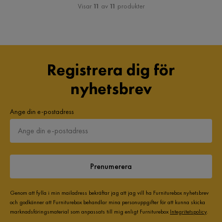
Visar
11
av
11
produkter
Registrera dig för
nyhetsbrev
Ange din e-postadress
Prenumerera
Genom att fylla i min mailadress bekräftar jag att jag vill ha Furniturebox nyhetsbrev
och godkänner att Furniturebox behandlar mina personuppgifter för att kunna skicka
marknadsföringsmaterial som anpassats till mig enligt Furniturebox
Integritetspolicy
.