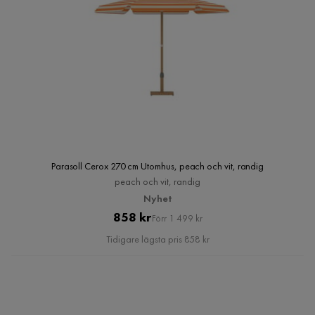
Parasoll Cerox 270 cm Utomhus, peach och vit, randig
peach och vit, randig
Nyhet
Pris
Original
858 kr
Förr 1 499 kr
Pris
Tidigare lägsta pris 858 kr