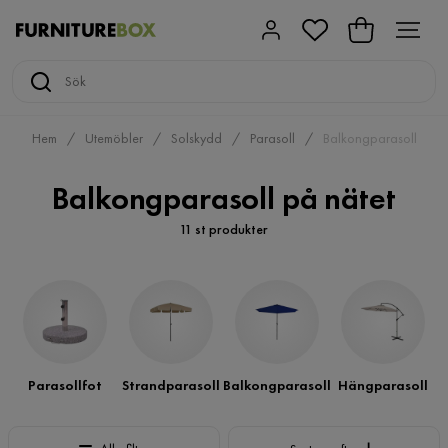
Hem
Utemöbler
Solskydd
Parasoll
Balkongparasoll
Balkongparasoll på nätet
11 st produkter
Parasollfot
Strandparasoll
Balkongparasoll
Hängparasoll
Sortera efter