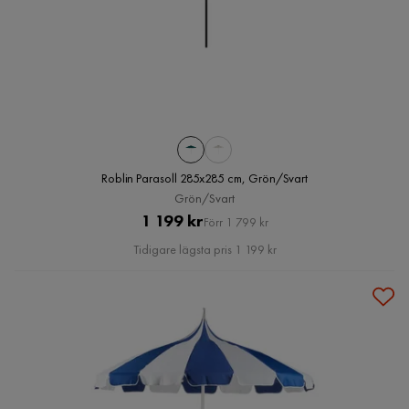
Roblin Parasoll 285x285 cm, Grön/Svart
Grön/Svart
Pris
Original
1 199 kr
Förr 1 799 kr
Pris
Tidigare lägsta pris 1 199 kr