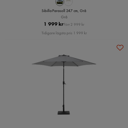
Sibilla Parasoll 247 cm, Grå
Grå
Pris
Original
1 999 kr
Förr 2 999 kr
Pris
Tidigare lägsta pris 1 999 kr