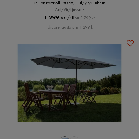
Teulon Parasoll 150 cm, Gul/Vit/Ljusbrun
Gul/Vit/Ljusbrun
Pris
Original
1 299 kr
/st
Förr 1 799 kr
Pris
Tidigare lägsta pris 1 299 kr