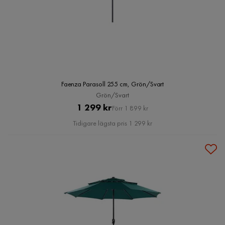
Faenza Parasoll 255 cm, Grön/Svart
Grön/Svart
Pris
Original
1 299 kr
Förr 1 899 kr
Pris
Tidigare lägsta pris 1 299 kr