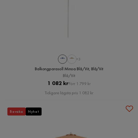
+3
Balkongparasoll Minoa Blå/Vit, Blå/Vit
Blå/Vit
Pris
Original
1 082 kr
Förr 1 799 kr
Pris
Tidigare lägsta pris 1 082 kr
Bevaka
Nyhet