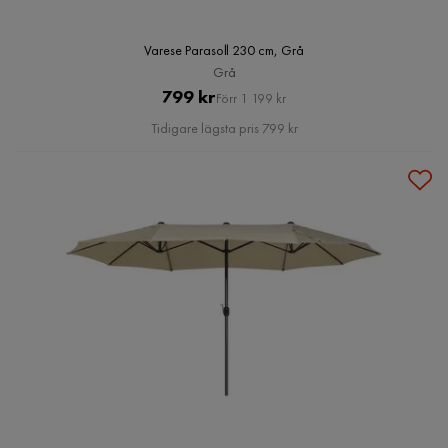
Varese Parasoll 230 cm, Grå
Grå
Pris
Original
799 kr
Förr 1 199 kr
Pris
Tidigare lägsta pris 799 kr