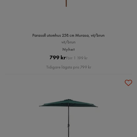
Parasoll utomhus 258 cm Murasa, vit/brun
vit/brun
Nyhet
Pris
Original
799 kr
Förr 1 199 kr
Pris
Tidigare lägsta pris 799 kr