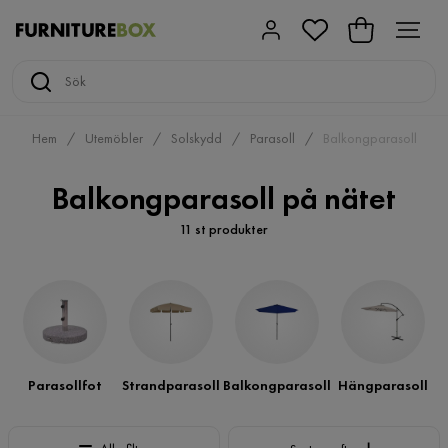
Hem
Utemöbler
Solskydd
Parasoll
Balkongparasoll
Balkongparasoll på nätet
11 st produkter
Parasollfot
Strandparasoll
Balkongparasoll
Hängparasoll
Sortera efter