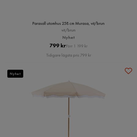
Parasoll utomhus 258 cm Murasa, vit/brun
vit/brun
Nyhet
Pris
Original
799 kr
Förr 1 199 kr
Pris
Tidigare lägsta pris 799 kr
Nyhet