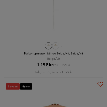
+3
Balkongparasoll Minoa Beige/vit, Beige/vit
Beige/vit
Pris
Original
1 199 kr
Förr 1 799 kr
Pris
Tidigare lägsta pris 1 199 kr
Bevaka
Nyhet