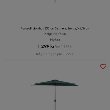
Parasoll utomhus 232 cm Sestriere, beige/vit/brun
beige/vit/brun
Nyhet
Pris
Original
1 299 kr
Förr 1 899 kr
Pris
Tidigare lägsta pris 1 299 kr