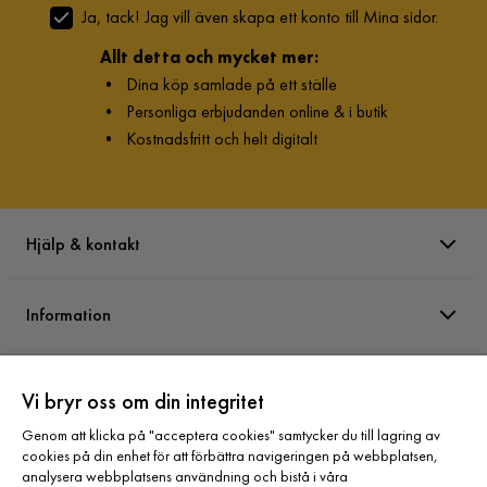
Ja, tack! Jag vill även skapa ett konto till Mina sidor.
Allt detta och mycket mer:
•
Dina köp samlade på ett ställe
•
Personliga erbjudanden online & i butik
•
Kostnadsfritt och helt digitalt
Hjälp & kontakt
Information
Varumärken
Vi bryr oss om din integritet
Genom att klicka på "acceptera cookies" samtycker du till lagring av
Sortiment
cookies på din enhet för att förbättra navigeringen på webbplatsen,
analysera webbplatsens användning och bistå i våra