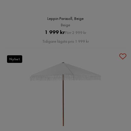
Leppin Parasoll, Beige
Beige
Pris
Original
1 999 kr
Förr 2 999 kr
Pris
Tidigare lägsta pris 1 999 kr
Nyhet