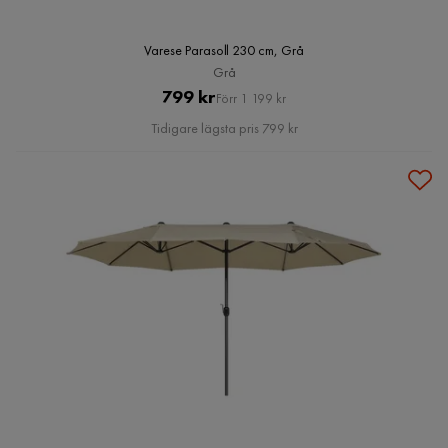
Varese Parasoll 230 cm, Grå
Grå
Pris
Original
799 kr
Förr 1 199 kr
Pris
Tidigare lägsta pris 799 kr