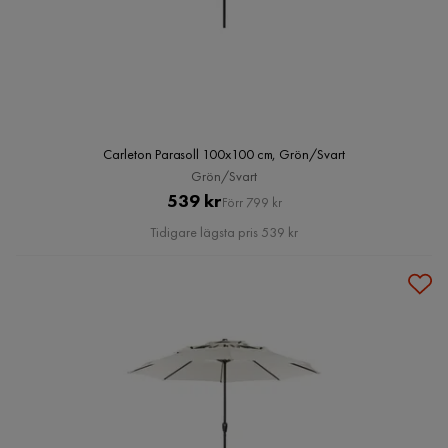
Carleton Parasoll 100x100 cm, Grön/Svart
Grön/Svart
Pris
Original
539 kr
Förr 799 kr
Pris
Tidigare lägsta pris 539 kr