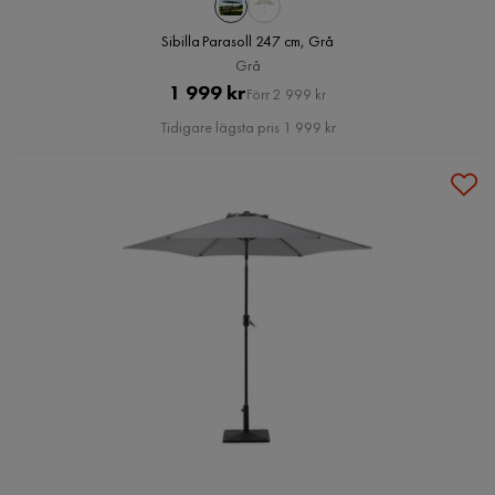
Sibilla Parasoll 247 cm, Grå
Grå
Pris
Original
1 999 kr
Förr 2 999 kr
Pris
Tidigare lägsta pris 1 999 kr