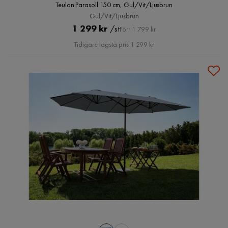
Teulon Parasoll 150 cm, Gul/Vit/Ljusbrun
Gul/Vit/Ljusbrun
Pris
Original
1 299 kr
/st
Förr 1 799 kr
Pris
Tidigare lägsta pris 1 299 kr