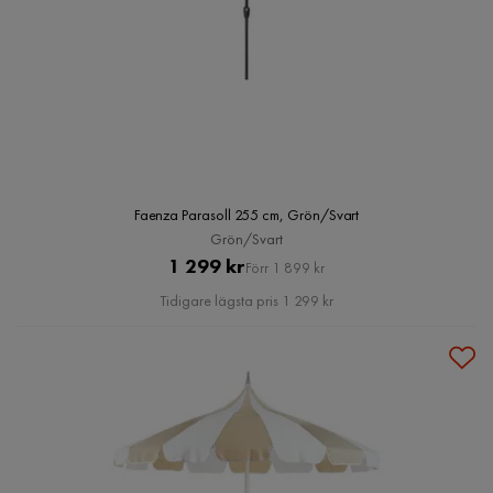
Faenza Parasoll 255 cm, Grön/Svart
Grön/Svart
Pris
Original
1 299 kr
Förr 1 899 kr
Pris
Tidigare lägsta pris 1 299 kr