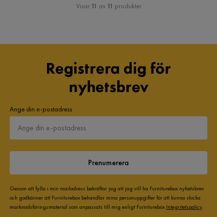
Visar
11
av
11
produkter
Registrera dig för
nyhetsbrev
Ange din e-postadress
Prenumerera
Genom att fylla i min mailadress bekräftar jag att jag vill ha Furniturebox nyhetsbrev
och godkänner att Furniturebox behandlar mina personuppgifter för att kunna skicka
marknadsföringsmaterial som anpassats till mig enligt Furniturebox
Integritetspolicy
.