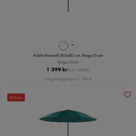
Roblin Parasoll 285x285 cm, Beige/Svart
Beige/Svart
Pris
Original
1 399 kr
Förr 1 999 kr
Pris
Tidigare lägsta pris 1 399 kr
Få kvar