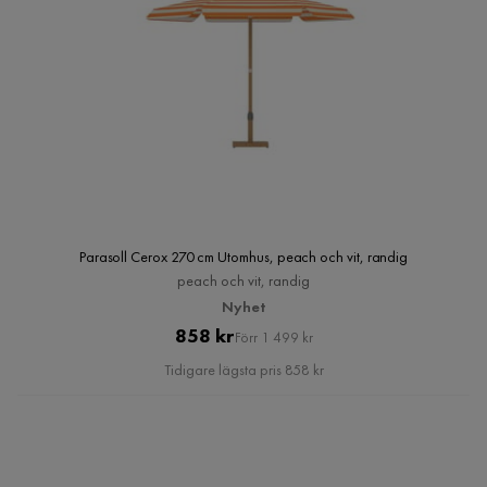
Parasoll Cerox 270 cm Utomhus, peach och vit, randig
peach och vit, randig
Nyhet
Pris
Original
858 kr
Förr 1 499 kr
Pris
Tidigare lägsta pris 858 kr