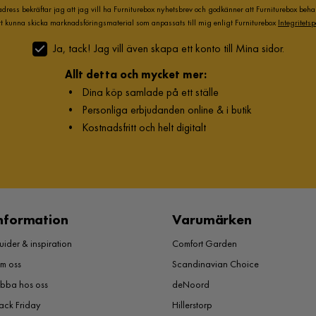
adress bekräftar jag att jag vill ha Furniturebox nyhetsbrev och godkänner att Furniturebox beh
att kunna skicka marknadsföringsmaterial som anpassats till mig enligt Furniturebox
Integritetsp
Ja, tack! Jag vill även skapa ett konto till Mina sidor.
Allt detta och mycket mer:
•
Dina köp samlade på ett ställe
•
Personliga erbjudanden online & i butik
•
Kostnadsfritt och helt digitalt
nformation
Varumärken
ider & inspiration
Comfort Garden
m oss
Scandinavian Choice
obba hos oss
deNoord
ack Friday
Hillerstorp