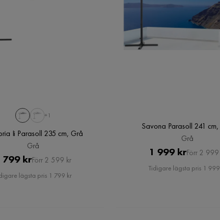
+1
Savona Parasoll 241 cm,
ria Ii Parasoll 235 cm, Grå
Grå
Grå
Pris
Original
1 999 kr
Förr 2 999 
Pris
Original
 799 kr
Förr 2 599 kr
Pris
Tidigare lägsta pris 1 999
Pris
digare lägsta pris 1 799 kr