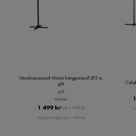
Utomhusparasoll Miami hängparasoll Ø3 m,
Calab
grå
grå
1
Nyhet
Pris
Original
1 499 kr
Förr 1 999 kr
Ti
Pris
Tidigare lägsta pris 1 499 kr