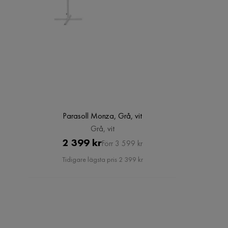
Parasoll Monza, Grå, vit
Grå, vit
Pris
Original
2 399 kr
Förr 3 599 kr
Pris
Tidigare lägsta pris 2 399 kr