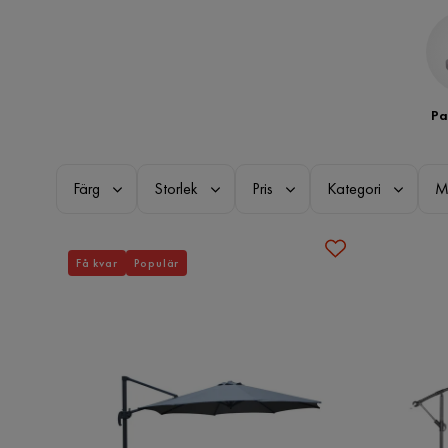
Pa
Färg
Storlek
Pris
Kategori
M
Få kvar
Populär