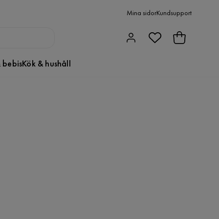
Mina sidor
Kundsupport
 bebis
Kök & hushåll