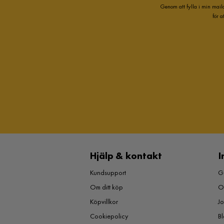
Genom att fylla i min mail
för 
Hjälp & kontakt
I
Kundsupport
Gu
Om ditt köp
O
Köpvillkor
J
Cookiepolicy
Bl