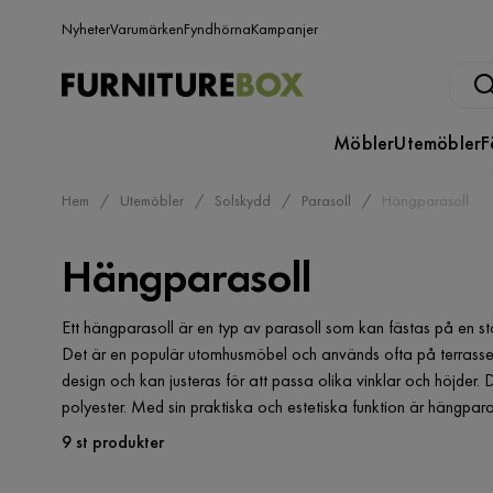
Nyheter
Varumärken
Fyndhörna
Kampanjer
Möbler
Utemöbler
F
Hem
Utemöbler
Solskydd
Parasoll
Hängparasoll
Hängparasoll
Ett hängparasoll är en typ av parasoll som kan fästas på en st
Det är en populär utomhusmöbel och används ofta på terrasser
design och kan justeras för att passa olika vinklar och höjder. D
polyester. Med sin praktiska och estetiska funktion är hängparas
9 st produkter