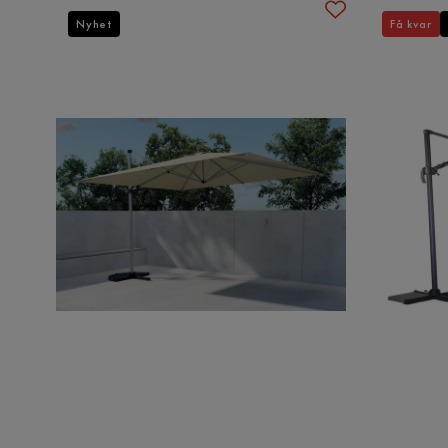
Nyhet
Få kvar