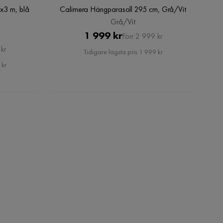
3x3 m, blå
Calimera Hängparasoll 295 cm, Grå/Vit
Grå/Vit
Pris
Original
1 999 kr
Förr 2 999 kr
Pris
kr
Tidigare lägsta pris 1 999 kr
 kr