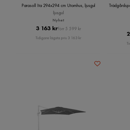
Parasoll Ita 294x294 cm Utomhus, ljusgul
Trädgårdsp
ljusgul
Nyhet
Pris
Original
3 163 kr
Förr 5 599 kr
2
Pris
Tidigare lägsta pris 3 163 kr
Ti