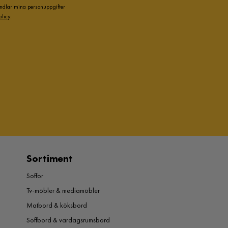
andlar mina personuppgifter
olicy
.
Sortiment
Soffor
Tv-möbler & mediamöbler
Matbord & köksbord
Soffbord & vardagsrumsbord