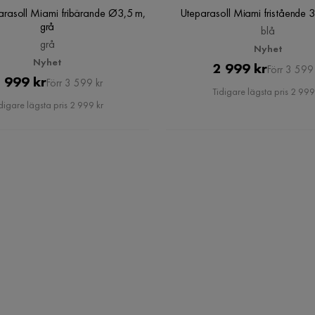
arasoll Miami fribärande Ø3,5 m,
Uteparasoll Miami fristående 
grå
blå
grå
Nyhet
Nyhet
Pris
Original
2 999 kr
Förr 3 599 
Pris
Original
 999 kr
Förr 3 599 kr
Pris
Tidigare lägsta pris 2 999
Pris
digare lägsta pris 2 999 kr