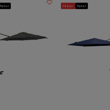
Nyhet
Få kvar
Nyhet