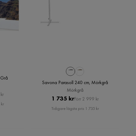
 Grå
Savona Parasoll 240 cm, Mörkgrå
Mörkgrå
kr
Pris
Original
1 735 kr
Förr 2 999 kr
 kr
Pris
Tidigare lägsta pris 1 735 kr