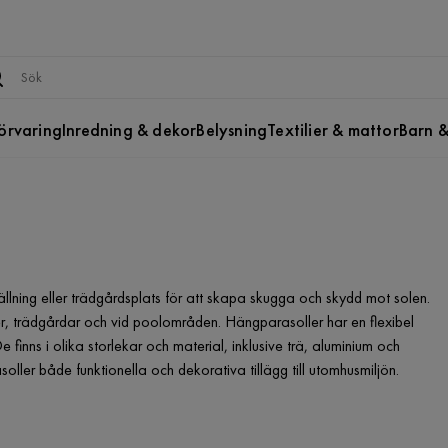
örvaring
Inredning & dekor
Belysning
Textilier & mattor
Barn &
ällning eller trädgårdsplats för att skapa skugga och skydd mot solen.
, trädgårdar och vid poolområden. Hängparasoller har en flexibel
e finns i olika storlekar och material, inklusive trä, aluminium och
oller både funktionella och dekorativa tillägg till utomhusmiljön.