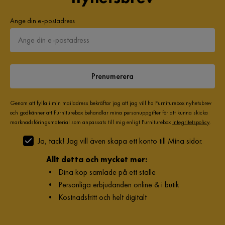
Färgnamn
Brun
Ange din e-postadress
Tvättbar
Ja
Dyna ingår
Ja
Prenumerera
Bruk
Utomhus
Ingår i paket
2x Fåtöljer, 1x Soffa, 1x Bord
Genom att fylla i min mailadress bekräftar jag att jag vill ha Furniturebox nyhetsbrev
och godkänner att Furniturebox behandlar mina personuppgifter för att kunna skicka
marknadsföringsmaterial som anpassats till mig enligt Furniturebox
Integritetspolicy
.
Reglerbar
Nej
Ja, tack! Jag vill även skapa ett konto till Mina sidor.
Tvättråd
Handtvätt
Allt detta och mycket mer:
Montering krävs
Ja
•
Dina köp samlade på ett ställe
•
Personliga erbjudanden online & i butik
Färg
Brun
•
Kostnadsfritt och helt digitalt
Form
Rektangulär