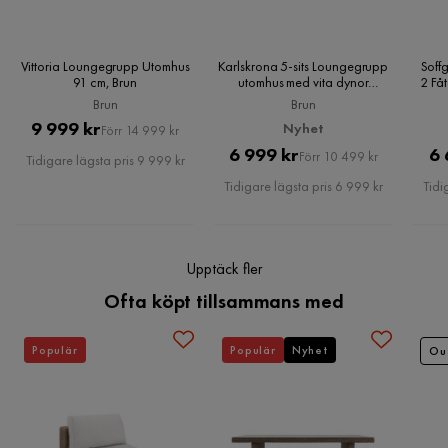
Sitthöjd
35 cm
Antal
Vittoria Loungegrupp Utomhus
Karlskrona 5-sits Loungegrupp
Soffg
91 cm, Brun
utomhus med vita dynor
2 Få
soffbord i konstrotting med
Antal sittplatser
4
Brun
Brun
glasskiva, Brun
Pris
Original
9 999 kr
Nyhet
Förr 14 999 kr
Pris
Original
Pris
6 999 kr
6 
Material
Förr 10 499 kr
Tidigare lägsta pris 9 999 kr
Pris
Tidigare lägsta pris 6 999 kr
Tidi
Material ben
Aluminium
Materialutseende
Trä
Upptäck fler
Material stomme
Aluminium
Ofta köpt tillsammans med
Material bordsskiva
Aintwood
Populär
Populär
Nyhet
Ou
Material
Metall
Sammansättning
100% polyester