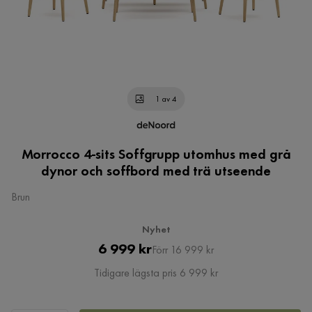
1 av 4
Morrocco 4-sits Soffgrupp utomhus med grå
dynor och soffbord med trä utseende
Brun
Nyhet
Pris
Original
6 999 kr
Förr 16 999 kr
Pris
Tidigare lägsta pris 6 999 kr