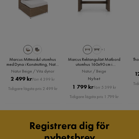
Materialtyp
Aluminium
Träslagsutseende
Ljust trä
Material klädsel
Polyester 
Funktion
+1
Marcus Mittmodul utomhus
Marcus Rektangulärt Matbord
Tho
Förvaring
Nej
med Dyna i Konstrotting, Natur
utomhus 160x90 cm i
Beige / Vita dynor
konstrotting med glasskiva,
Natur Beige / Vita dynor
Natur / Beige
1
Natur / Beige
Hopfällbar
Nej
Pris
Original
2 499 kr
Nyhet
Förr 4 399 kr
Tid
Pris
Original
Pris
1 799 kr
Förr 5 399 kr
Tidigare lägsta pris 2 499 kr
Stapelbar
Nej
Pris
Tidigare lägsta pris 1 799 kr
Avtagbar klädsel
Ja
Övrigt
Registrera dig för
Dynfärg
Beige
nyhetsbrev