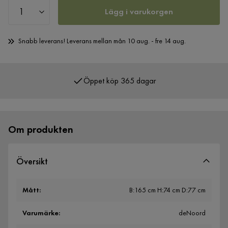
Lägg i varukorgen
Snabb leverans! Leverans mellan mån 10 aug. - fre 14 aug.
Öppet köp 365 dagar
Över 400 000 nöjda kunder
Om produkten
Översikt
Mått
:
B:165 cm H:74 cm D:77 cm
Varumärke
:
deNoord