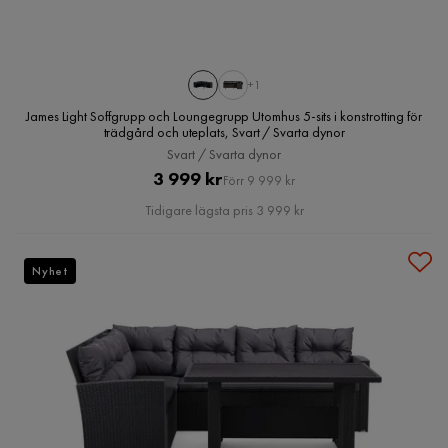
+1
James Light Soffgrupp och Loungegrupp Utomhus 5-sits i konstrotting för
trädgård och uteplats, Svart / Svarta dynor
Svart / Svarta dynor
Pris
Original
3 999 kr
Förr 9 999 kr
Pris
Tidigare lägsta pris 3 999 kr
Nyhet