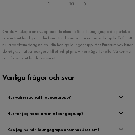
1
...
10
Om du vill skapa en avslappnande utemiljö är en loungegrupp det perfekta
alternativet för dig och din familj. Bjud över vännerna på en kopp kaffe för att
njuta av eftermiddagssolen i din härliga loungegrupp. Hos Furniturebox hittar
du högkvalitativa loungeset till ett billigt pris, vi har något för alla. Välkommen
att utforska vårt breda sortiment.
Vanliga frågor och svar
Hur väljer jag rätt loungegrupp?
Hur tar jag hand om min loungegrupp?
Kan jag ha min loungegrupp utomhus året om?