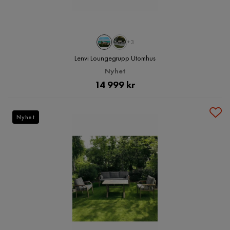
+3
Lenvi Loungegrupp Utomhus
Nyhet
Pris
14 999 kr
Nyhet