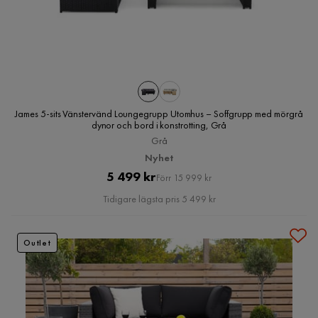
James 5-sits Vänstervänd Loungegrupp Utomhus – Soffgrupp med mörgrå
dynor och bord i konstrotting, Grå
Grå
Nyhet
Pris
Original
5 499 kr
Förr 15 999 kr
Pris
Tidigare lägsta pris 5 499 kr
Outlet