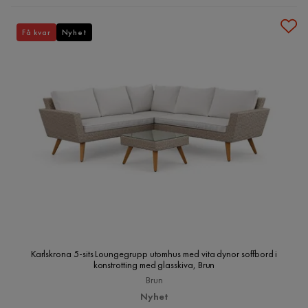
Få kvar
Nyhet
Karlskrona 5-sits Loungegrupp utomhus med vita dynor soffbord i
konstrotting med glasskiva, Brun
Brun
Nyhet