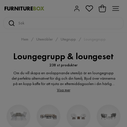
Hem
Utemöbler
Utegrupp
Loungegrupp
Loungegrupp & loungeset
238 st produkter
Om du vill skapa en avslappnande utemiljö är en loungegrupp
det perfekta alternativet för dig och din familj. Bjud över vännerna
på en kopp kaffe för att njuta av eftermiddagssolen i din härliga
loungegrupp. Hos Furniturebox hittar du högkvalitativa loungeset
Visa mer
till ett billigt pris, vi har något för alla. Välkommen att utforska vårt
breda sortiment.