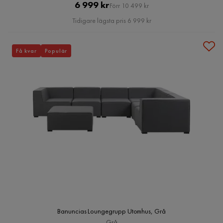
Pris
Original
6 999 kr
Förr 10 499 kr
Pris
Tidigare lägsta pris 6 999 kr
Få kvar
Populär
Banuncias Loungegrupp Utomhus, Grå
Grå