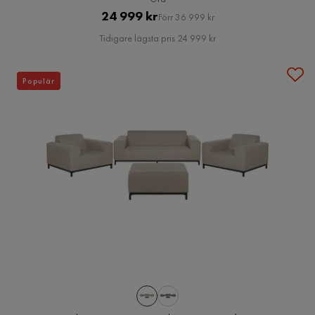
Pris
Original
24 999 kr
Förr 36 999 kr
Pris
Tidigare lägsta pris 24 999 kr
Populär