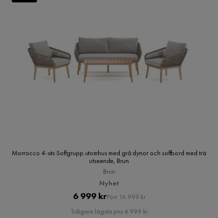
Morrocco 4-sits Soffgrupp utomhus med grå dynor och soffbord med trä
utseende, Brun
Brun
Nyhet
Pris
Original
6 999 kr
Förr 16 999 kr
Pris
Tidigare lägsta pris 6 999 kr