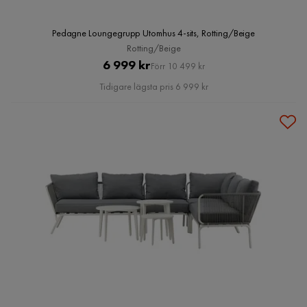
Pedagne Loungegrupp Utomhus 4-sits, Rotting/Beige
Rotting/Beige
Pris
Original
6 999 kr
Förr 10 499 kr
Pris
Tidigare lägsta pris 6 999 kr