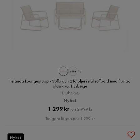
+3
Pelanda Loungegrupp - Soffa och 2 fåtöljer i stål soffbord med frostad
glasskiva, Ljusbeige
Ljusbeige
Nyhet
Pris
Original
1 299 kr
Förr 2 999 kr
Pris
Tidigare lägsta pris 1 299 kr
Nyhet