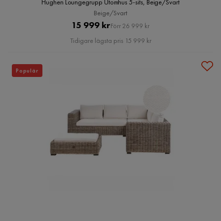
Hughen Loungegrupp Utomhus 5-sits, Beige/Svart
Beige/Svart
Pris
Original
15 999 kr
Förr 26 999 kr
Pris
Tidigare lägsta pris 15 999 kr
Populär