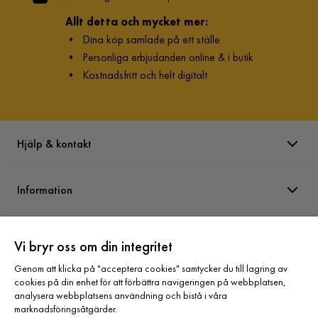
Allt detta och mycket mer:
•
Dina köp samlade på ett ställe
•
Personliga erbjudanden online & i butik
•
Kostnadsfritt och helt digitalt
Hjälp & kontakt
Information
Varumärken
Vi bryr oss om din integritet
Genom att klicka på "acceptera cookies" samtycker du till lagring av
Sortiment
cookies på din enhet för att förbättra navigeringen på webbplatsen,
analysera webbplatsens användning och bistå i våra
marknadsföringsåtgärder.