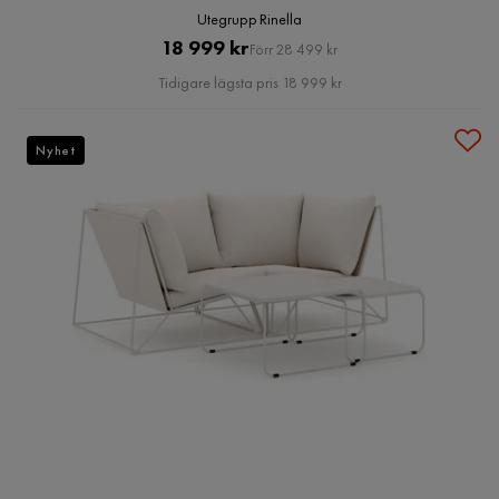
Utegrupp Rinella
Pris
Original
18 999 kr
Förr 28 499 kr
Pris
Tidigare lägsta pris 18 999 kr
Nyhet