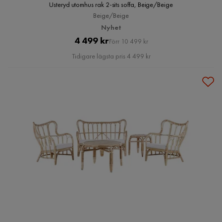
Usteryd utomhus rak 2-sits soffa, Beige/Beige
Beige/Beige
Nyhet
Pris
Original
4 499 kr
Förr 10 499 kr
Pris
Tidigare lägsta pris 4 499 kr