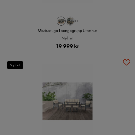
+1
Mississauga Loungegrupp Utomhus
Nyhet
Pris
19 999 kr
Nyhet