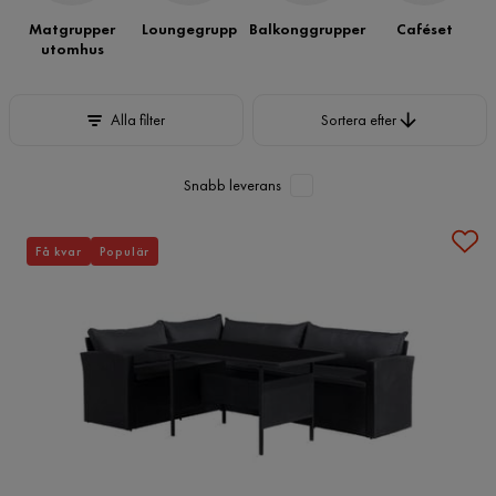
Matgrupper
Loungegrupp
Balkonggrupper
Caféset
utomhus
Sortera efter
Alla filter
Sortera efter
Snabb leverans
Få kvar
Populär