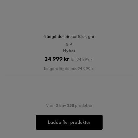
Trädgårdsmöbelset Telor, grå
grå
Nyhet
Pris
Original
24 999 kr
Förr 34 999 kr
Pris
Tidigare lägsta pris 24 999 kr
Visar
24
av
238
produkter
Ladda fler produkter