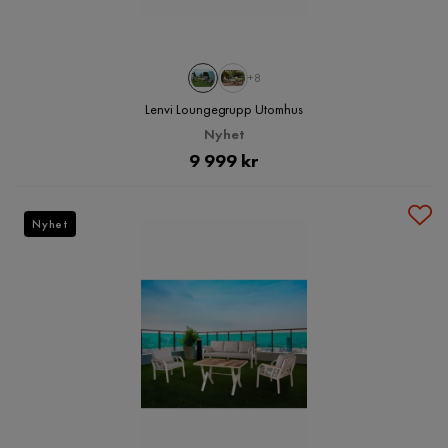
+8
Lenvi Loungegrupp Utomhus
Nyhet
Pris
9 999 kr
Nyhet