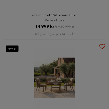
Roxo Hörnsoffa Vit, Venture Home
Venture Home
Pris
Original
14 999 kr
Förr 20 999 kr
Pris
Tidigare lägsta pris 14 999 kr
Nyhet