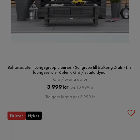
Bahamas Liten loungegrupp utomhus - Soffgrupp till balkong 2-sits - Litet
loungeset utemöbler -, Grå / Svarta dynor
Grå / Svarta dynor
Pris
Original
3 999 kr
Förr 10 999 kr
Pris
Tidigare lägsta pris 3 999 kr
Få kvar
Nyhet