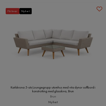
Få kvar
Nyhet
Karlskrona 5-sits Loungegrupp utomhus med vita dynor soffbord i
konstrotting med glasskiva, Brun
Brun
Nyhet