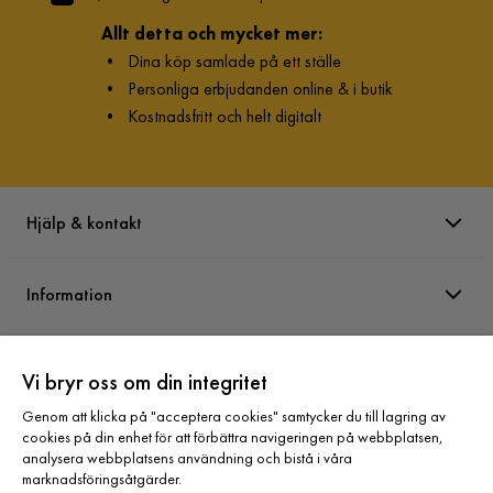
Allt detta och mycket mer:
•
Dina köp samlade på ett ställe
•
Personliga erbjudanden online & i butik
•
Kostnadsfritt och helt digitalt
Hjälp & kontakt
Information
Varumärken
Vi bryr oss om din integritet
Genom att klicka på "acceptera cookies" samtycker du till lagring av
Sortiment
cookies på din enhet för att förbättra navigeringen på webbplatsen,
analysera webbplatsens användning och bistå i våra
marknadsföringsåtgärder.