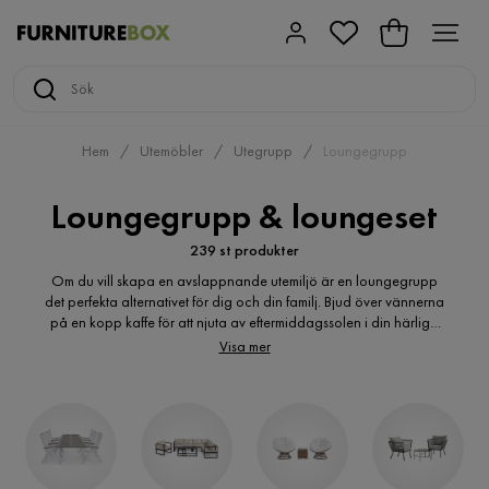
Hem
Utemöbler
Utegrupp
Loungegrupp
Loungegrupp & loungeset
239 st produkter
Om du vill skapa en avslappnande utemiljö är en loungegrupp
det perfekta alternativet för dig och din familj. Bjud över vännerna
på en kopp kaffe för att njuta av eftermiddagssolen i din härliga
loungegrupp. Hos Furniturebox hittar du högkvalitativa loungeset
Visa mer
till ett billigt pris, vi har något för alla. Välkommen att utforska vårt
breda sortiment.