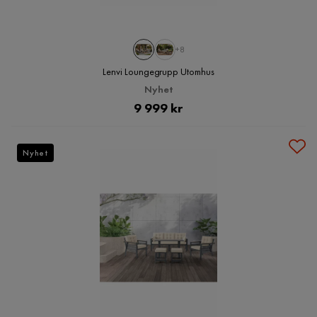
+8
Lenvi Loungegrupp Utomhus
Nyhet
Pris
9 999 kr
Nyhet