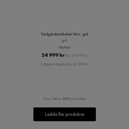
Trädgårdsmöbelset Telor, grå
grå
Nyhet
Pris
Original
24 999 kr
Förr 34 999 kr
Pris
Tidigare lägsta pris 24 999 kr
Visar
24
av
239
produkter
Ladda fler produkter