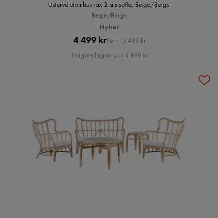
Usteryd utomhus rak 2-sits soffa, Beige/Beige
Beige/Beige
Nyhet
Pris
Original
4 499 kr
Förr 10 499 kr
Pris
Tidigare lägsta pris 4 499 kr