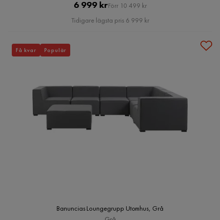
Pris
Original
6 999 kr
Förr 10 499 kr
Pris
Tidigare lägsta pris 6 999 kr
Få kvar
Populär
Banuncias Loungegrupp Utomhus, Grå
Grå