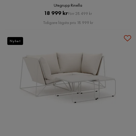
Utegrupp Rinella
Pris
Original
18 999 kr
Förr 28 499 kr
Pris
Tidigare lägsta pris 18 999 kr
Nyhet