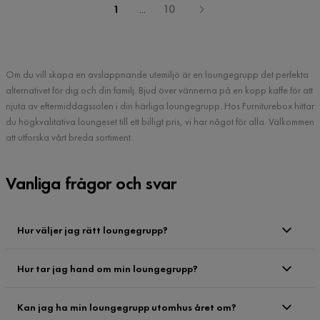
1
...
10
Om du vill skapa en avslappnande utemiljö är en loungegrupp det perfekta
alternativet för dig och din familj. Bjud över vännerna på en kopp kaffe för att
njuta av eftermiddagssolen i din härliga loungegrupp. Hos Furniturebox hittar
du högkvalitativa loungeset till ett billigt pris, vi har något för alla. Välkommen
att utforska vårt breda sortiment.
Vanliga frågor och svar
Hur väljer jag rätt loungegrupp?
Hur tar jag hand om min loungegrupp?
Kan jag ha min loungegrupp utomhus året om?