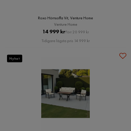
Roxo Hörnsoffa Vit, Venture Home
Venture Home
Pris
Original
14 999 kr
Förr 20 999 kr
Pris
Tidigare lägsta pris 14 999 kr
Nyhet