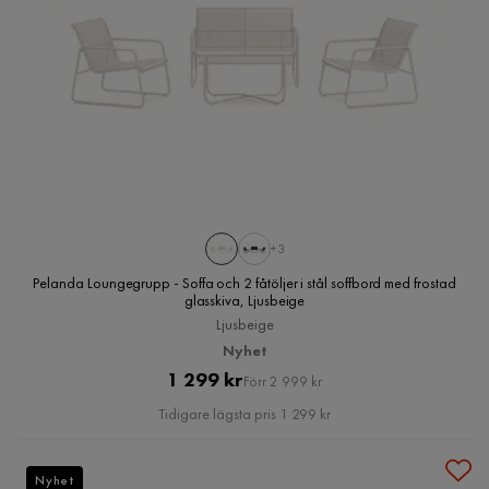
+3
Pelanda Loungegrupp - Soffa och 2 fåtöljer i stål soffbord med frostad
glasskiva, Ljusbeige
Ljusbeige
Nyhet
Pris
Original
1 299 kr
Förr 2 999 kr
Pris
Tidigare lägsta pris 1 299 kr
Nyhet