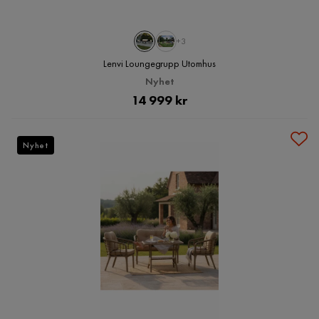
+3
Lenvi Loungegrupp Utomhus
Nyhet
Pris
14 999 kr
Nyhet