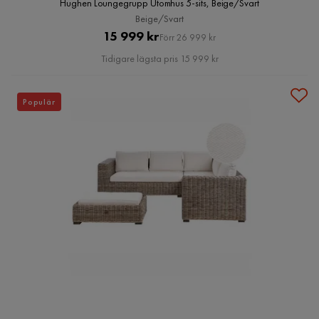
Hughen Loungegrupp Utomhus 5-sits, Beige/Svart
Beige/Svart
Pris
Original
15 999 kr
Förr 26 999 kr
Pris
Tidigare lägsta pris 15 999 kr
Populär