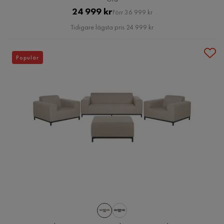
Pris
Original
24 999 kr
Förr 36 999 kr
Pris
Tidigare lägsta pris 24 999 kr
Populär