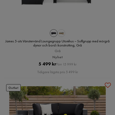
James 5-sits Vänstervänd Loungegrupp Utomhus – Soffgrupp med mörgrå
dynor och bord i konstrotting, Grå
Grå
Nyhet
Pris
Original
5 499 kr
Förr 15 999 kr
Pris
Tidigare lägsta pris 5 499 kr
Outlet