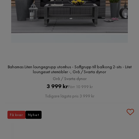
Bahamas Liten loungegrupp utomhus - Soffgrupp till balkong 2-sits - Litet
loungeset utemöbler -, Grå / Svarta dynor
Grå / Svarta dynor
Pris
Original
3 999 kr
Förr 10 999 kr
Pris
Tidigare lägsta pris 3 999 kr
Få kvar
Nyhet