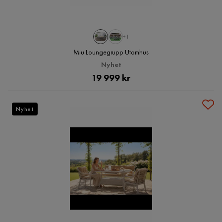
+1
Miu Loungegrupp Utomhus
Nyhet
Pris
19 999 kr
Nyhet