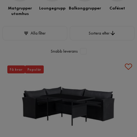
Matgrupper
Loungegrupp
Balkonggrupper
Caféset
utomhus
Sortera efter
Alla filter
Sortera efter
Snabb leverans
Få kvar
Populär