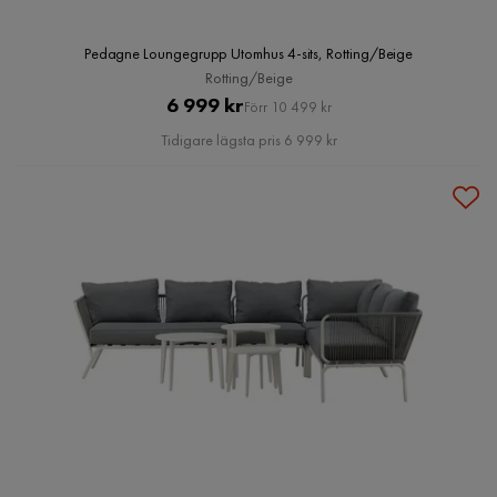
Pedagne Loungegrupp Utomhus 4-sits, Rotting/Beige
Rotting/Beige
Pris
Original
6 999 kr
Förr 10 499 kr
Pris
Tidigare lägsta pris 6 999 kr