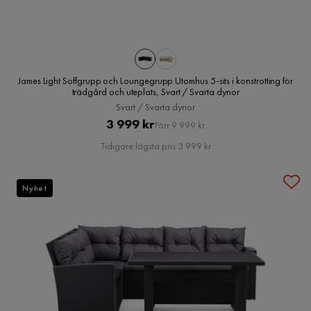
James Light Soffgrupp och Loungegrupp Utomhus 5-sits i konstrotting för
trädgård och uteplats, Svart / Svarta dynor
Svart / Svarta dynor
Pris
Original
3 999 kr
Förr 9 999 kr
Pris
Tidigare lägsta pris 3 999 kr
Nyhet