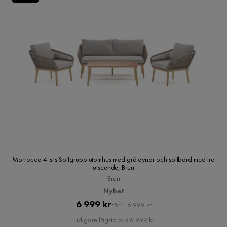
Morrocco 4-sits Soffgrupp utomhus med grå dynor och soffbord med trä
utseende, Brun
Brun
Nyhet
Pris
Original
6 999 kr
Förr 16 999 kr
Pris
Tidigare lägsta pris 6 999 kr