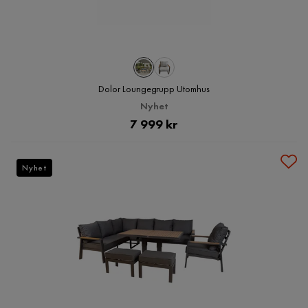
Dolor Loungegrupp Utomhus
Nyhet
Pris
7 999 kr
Nyhet