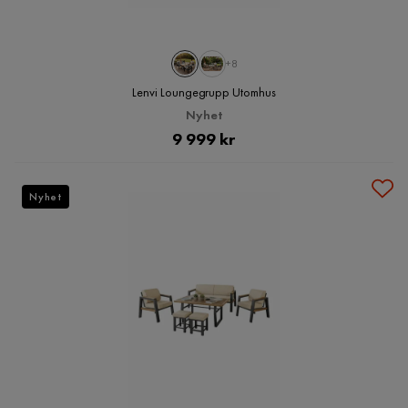
+8
Lenvi Loungegrupp Utomhus
Nyhet
Pris
9 999 kr
Nyhet