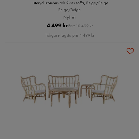
Usteryd utomhus rak 2-sits soffa, Beige/Beige
Beige/Beige
Nyhet
Pris
Original
4 499 kr
Förr 10 499 kr
Pris
Tidigare lägsta pris 4 499 kr