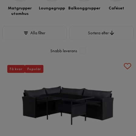
Matgrupper
Loungegrupp
Balkonggrupper
Caféset
utomhus
Sortera efter
Alla filter
Sortera efter
Snabb leverans
Få kvar
Populär