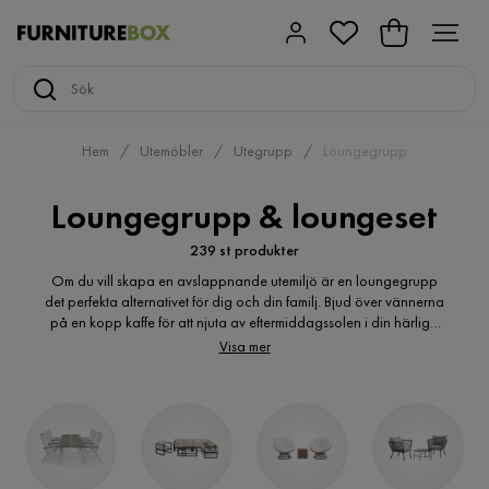
Hem
Utemöbler
Utegrupp
Loungegrupp
Loungegrupp & loungeset
239 st produkter
Om du vill skapa en avslappnande utemiljö är en loungegrupp
det perfekta alternativet för dig och din familj. Bjud över vännerna
på en kopp kaffe för att njuta av eftermiddagssolen i din härliga
loungegrupp. Hos Furniturebox hittar du högkvalitativa loungeset
Visa mer
till ett billigt pris, vi har något för alla. Välkommen att utforska vårt
breda sortiment.