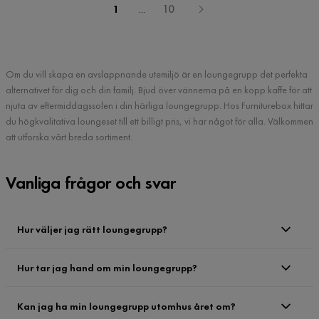
1
...
10
Om du vill skapa en avslappnande utemiljö är en loungegrupp det perfekta
alternativet för dig och din familj. Bjud över vännerna på en kopp kaffe för att
njuta av eftermiddagssolen i din härliga loungegrupp. Hos Furniturebox hittar
du högkvalitativa loungeset till ett billigt pris, vi har något för alla. Välkommen
att utforska vårt breda sortiment.
Vanliga frågor och svar
Hur väljer jag rätt loungegrupp?
Hur tar jag hand om min loungegrupp?
Kan jag ha min loungegrupp utomhus året om?