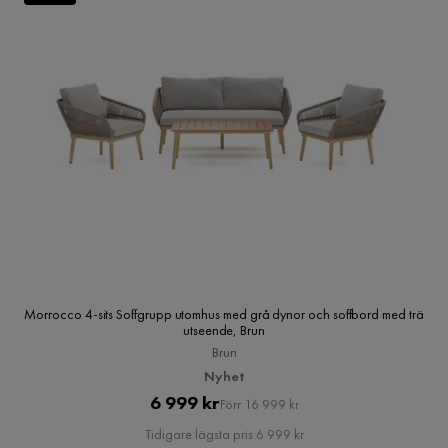
Morrocco 4-sits Soffgrupp utomhus med grå dynor och soffbord med trä
utseende, Brun
Brun
Nyhet
Pris
Original
6 999 kr
Förr 16 999 kr
Pris
Tidigare lägsta pris 6 999 kr