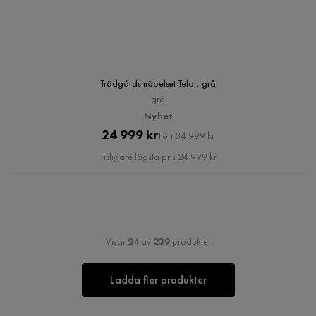
Trädgårdsmöbelset Telor, grå
grå
Nyhet
Pris
Original
24 999 kr
Förr 34 999 kr
Pris
Tidigare lägsta pris 24 999 kr
Visar
24
av
239
produkter
Ladda fler produkter