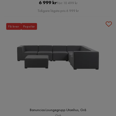
Pris
Original
6 999 kr
Förr 10 499 kr
Pris
Tidigare lägsta pris 6 999 kr
Få kvar
Populär
Banuncias Loungegrupp Utomhus, Grå
Grå