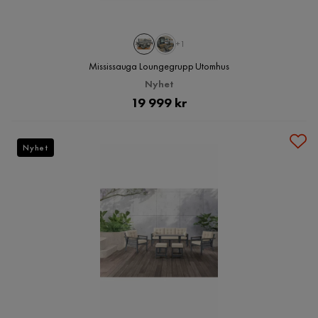
+1
Mississauga Loungegrupp Utomhus
Nyhet
Pris
19 999 kr
Nyhet