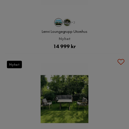
+3
Lenvi Loungegrupp Utomhus
Nyhet
Pris
14 999 kr
Nyhet