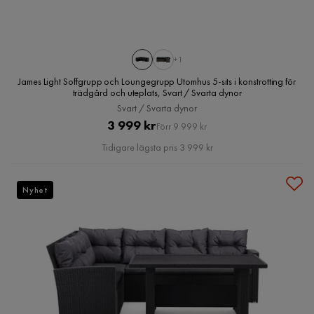
+1
James Light Soffgrupp och Loungegrupp Utomhus 5-sits i konstrotting för
trädgård och uteplats, Svart / Svarta dynor
Svart / Svarta dynor
Pris
Original
3 999 kr
Förr 9 999 kr
Pris
Tidigare lägsta pris 3 999 kr
Nyhet