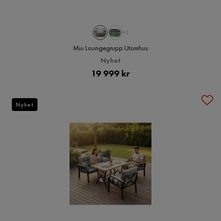
+1
Miu Loungegrupp Utomhus
Nyhet
Pris
19 999 kr
Nyhet