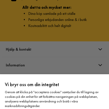
Allt detta och mycket mer:
•
Dina köp samlade på ett ställe
•
Personliga erbjudanden online & i butik
•
Kostnadsfritt och helt digitalt
Hjälp & kontakt
Information
Varumärken
Vi bryr oss om din integritet
Genom att klicka på "acceptera cookies" samtycker du till lagring av
Sortiment
cookies på din enhet för att förbättra navigeringen på webbplatsen,
analysera webbplatsens användning och bistå i våra
marknadsföringsåtgärder.