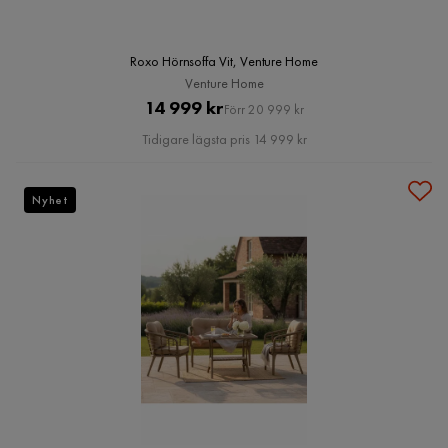
Roxo Hörnsoffa Vit, Venture Home
Venture Home
Pris
Original
14 999 kr
Förr 20 999 kr
Pris
Tidigare lägsta pris 14 999 kr
Nyhet