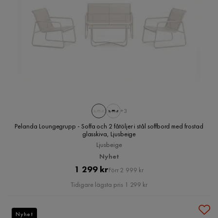
+3
Pelanda Loungegrupp - Soffa och 2 fåtöljer i stål soffbord med frostad
glasskiva, Ljusbeige
Ljusbeige
Nyhet
Pris
Original
1 299 kr
Förr 2 999 kr
Pris
Tidigare lägsta pris 1 299 kr
Nyhet