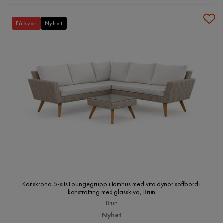
Få kvar
Nyhet
Karlskrona 5-sits Loungegrupp utomhus med vita dynor soffbord i
konstrotting med glasskiva, Brun
Brun
Nyhet