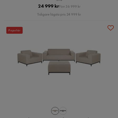
Pris
Original
24 999 kr
Förr 36 999 kr
Pris
Tidigare lägsta pris 24 999 kr
Populär