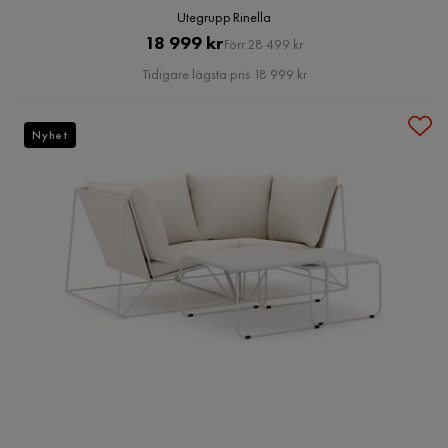
Utegrupp Rinella
Pris
Original
18 999 kr
Förr 28 499 kr
Pris
Tidigare lägsta pris 18 999 kr
Nyhet