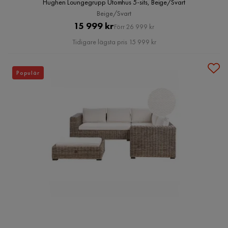
Hughen Loungegrupp Utomhus 5-sits, Beige/Svart
Beige/Svart
Pris
Original
15 999 kr
Förr 26 999 kr
Pris
Tidigare lägsta pris 15 999 kr
Populär