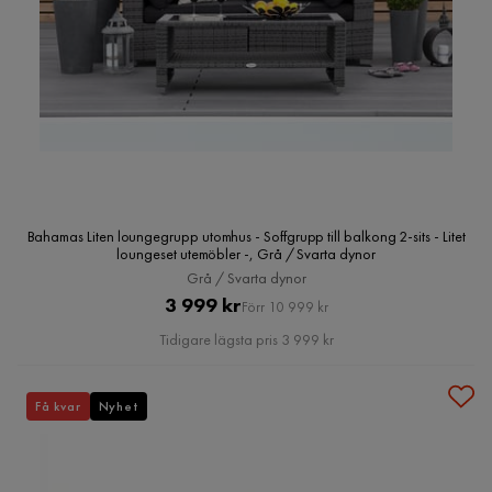
Bahamas Liten loungegrupp utomhus - Soffgrupp till balkong 2-sits - Litet
loungeset utemöbler -, Grå / Svarta dynor
Grå / Svarta dynor
Pris
Original
3 999 kr
Förr 10 999 kr
Pris
Tidigare lägsta pris 3 999 kr
Få kvar
Nyhet