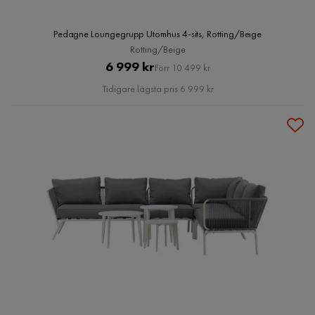
Pedagne Loungegrupp Utomhus 4-sits, Rotting/Beige
Rotting/Beige
Pris
Original
6 999 kr
Förr 10 499 kr
Pris
Tidigare lägsta pris 6 999 kr