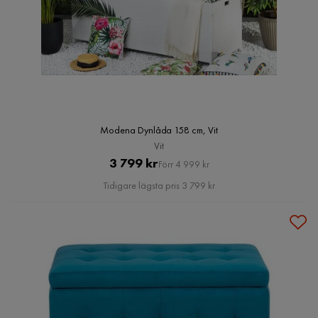
Modena Dynlåda 158 cm, Vit
Vit
Pris
Original
3 799 kr
Förr 4 999 kr
Pris
Tidigare lägsta pris 3 799 kr