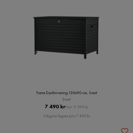
Tiana Dynförvaring 150x90 cm, Svart
Svart
Pris
Original
7 490 kr
Förr 11 999 kr
Pris
Tidigare lägsta pris 7 490 kr