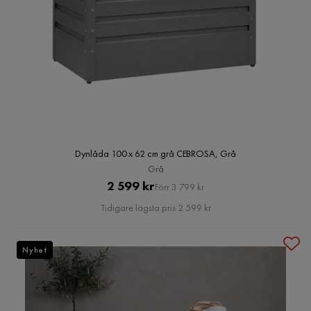
Dynlåda 100 x 62 cm grå CEBROSA, Grå
Grå
Pris
Original
2 599 kr
Förr 3 799 kr
Pris
Tidigare lägsta pris 2 599 kr
Nyhet