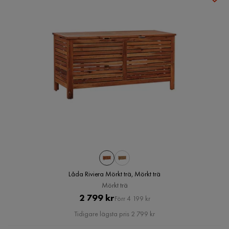
Låda Riviera Mörkt trä, Mörkt trä
Mörkt trä
Pris
Original
2 799 kr
Förr 4 199 kr
Pris
Tidigare lägsta pris 2 799 kr