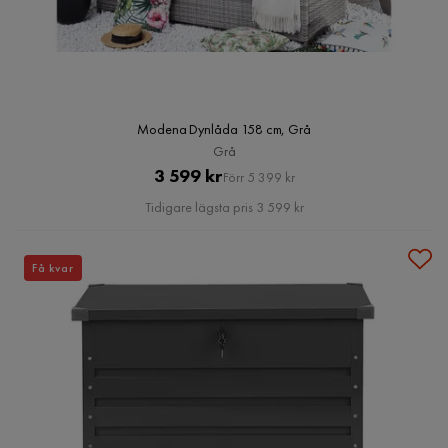
Modena Dynlåda 158 cm, Grå
Grå
Pris
Original
3 599 kr
Förr 5 399 kr
Pris
Tidigare lägsta pris 3 599 kr
Få kvar