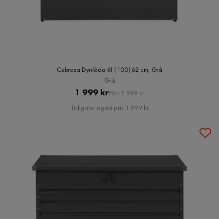
Cebrosa Dynlåda 61|100|62 cm, Grå
Grå
Pris
Original
1 999 kr
Förr 2 999 kr
Pris
Tidigare lägsta pris 1 999 kr