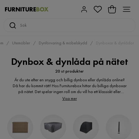
em
Utemöbler
Dynförvaring & möbelskydd
Dynboxar & dynlådor
Dynbox & dynlåda på nätet
20 st produkter
Är du ute efter en snygg och billig dynbox eller dynlåda online?
Då har du kommit rätt! Hos Furniturebox hittar du billiga dynboxar
på nätet. Det spelar ingen roll om du vill ha ett klassiskt eller
modernt uttryck, här hittar du många varianter av dynlådor för
Visa mer
dina sittdynor. Är du ute efter en billig dynlåda till din veranda? En
trendig dynbox? Hos oss hittar du de billiga dynlådor &
dynboxar du söker. Vi erbjuder en stor mängd prisvärda
dynboxar för smart och smidig förvaring av dynor och tillbehör.