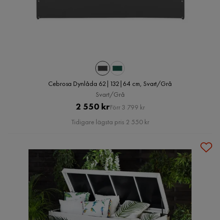
Cebrosa Dynlåda 62|132|64 cm, Svart/Grå
Svart/Grå
Pris
Original
2 550 kr
Förr 3 799 kr
Pris
Tidigare lägsta pris 2 550 kr