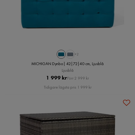
+2
MICHIGAN Dynbo| 42|72|40 cm, Ljusblå
Ljusblå
Pris
Original
1 999 kr
Förr 2 999 kr
Pris
Tidigare lägsta pris 1 999 kr