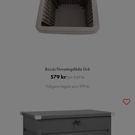
Bocas Förvaringslåda Grå
Pris
Original
579 kr
Förr 849 kr
Pris
Tidigare lägsta pris 579 kr