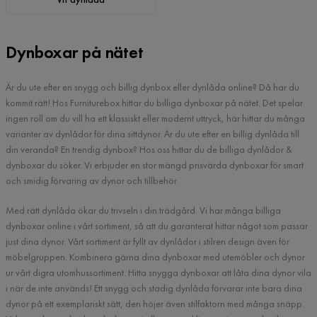
Dynboxar på nätet
Är du ute efter en snygg och billig dynbox eller dynlåda online? Då har du
kommit rätt! Hos Furniturebox hittar du billiga dynboxar på nätet. Det spelar
ingen roll om du vill ha ett klassiskt eller modernt uttryck, här hittar du många
varianter av dynlådor för dina sittdynor. Är du ute efter en billig dynlåda till
din veranda? En trendig dynbox? Hos oss hittar du de billiga dynlådor &
dynboxar du söker. Vi erbjuder en stor mängd prisvärda dynboxar för smart
och smidig förvaring av dynor och tillbehör.
Med rätt dynlåda ökar du trivseln i din trädgård. Vi har många billiga
dynboxar online i vårt sortiment, så att du garanterat hittar något som passar
just dina dynor. Vårt sortiment är fyllt av dynlådor i stilren design även för
möbelgruppen. Kombinera gärna dina dynboxar med utemöbler och dynor
ur vårt digra utomhussortiment. Hitta snygga dynboxar att låta dina dynor vila
i när de inte används! Ett snygg och stadig dynlåda förvarar inte bara dina
dynor på ett exemplariskt sätt, den höjer även stilfaktorn med många snäpp.