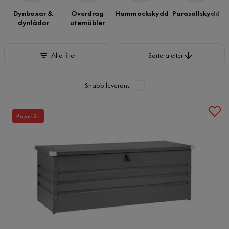
Dynboxar &
Överdrag
Hammockskydd
Parasollskydd
dynlådor
utemöbler
Sortera efter
Alla filter
Sortera efter
Snabb leverans
Populär