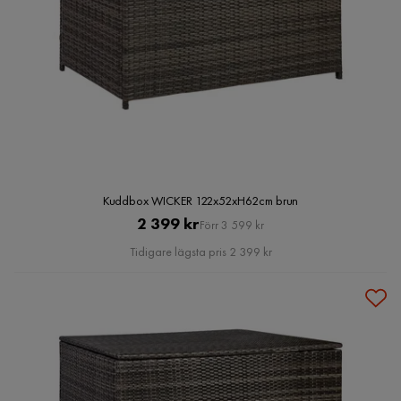
Kuddbox WICKER 122x52xH62cm brun
Pris
Original
2 399 kr
Förr 3 599 kr
Pris
Tidigare lägsta pris 2 399 kr