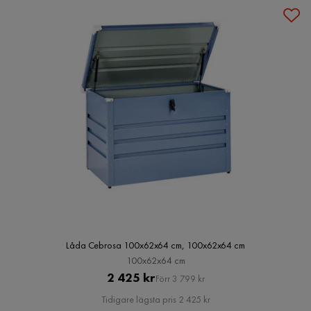
Låda Cebrosa 100x62x64 cm, 100x62x64 cm
100x62x64 cm
Pris
Original
2 425 kr
Förr 3 799 kr
Pris
Tidigare lägsta pris 2 425 kr