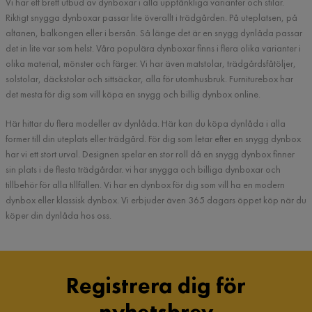
Vi har ett brett utbud av dynboxar i alla upptänkliga varianter och stilar.
Riktigt snygga dynboxar passar lite överallt i trädgården. På uteplatsen, på
altanen, balkongen eller i bersån. Så länge det är en snygg dynlåda passar
det in lite var som helst. Våra populära dynboxar finns i flera olika varianter i
olika material, mönster och färger. Vi har även matstolar, trädgårdsfåtöljer,
solstolar, däckstolar och sittsäckar, alla för utomhusbruk. Furniturebox har
det mesta för dig som vill köpa en snygg och billig dynbox online.
Här hittar du flera modeller av dynlåda. Här kan du köpa dynlåda i alla
former till din uteplats eller trädgård. För dig som letar efter en snygg dynbox
har vi ett stort urval. Designen spelar en stor roll då en snygg dynbox finner
sin plats i de flesta trädgårdar. vi har snygga och billiga dynboxar och
tillbehör för alla tillfällen. Vi har en dynbox för dig som vill ha en modern
dynbox eller klassisk dynbox. Vi erbjuder även 365 dagars öppet köp när du
köper din dynlåda hos oss.
Registrera dig för