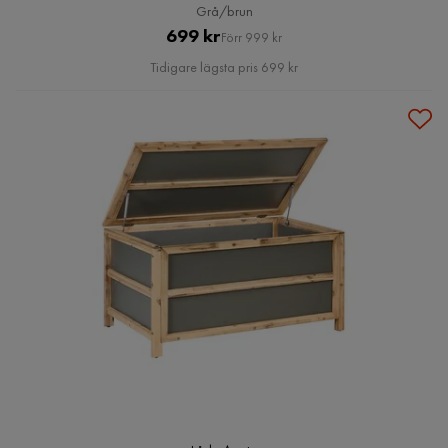
Grå/brun
Pris
Original
699 kr
Förr 999 kr
Pris
Tidigare lägsta pris 699 kr