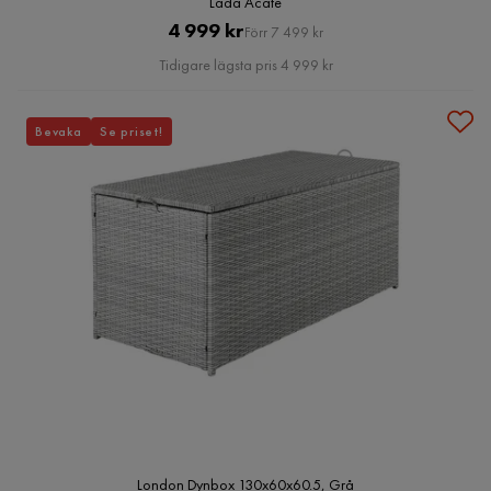
Låda Acate
Pris
Original
4 999 kr
Förr 7 499 kr
Pris
Tidigare lägsta pris 4 999 kr
Bevaka
Se priset!
London Dynbox 130x60x60.5, Grå