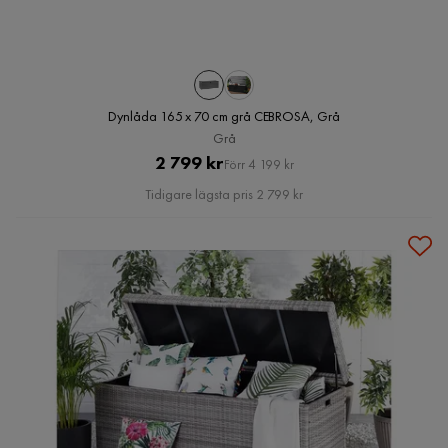
Dynlåda 165 x 70 cm grå CEBROSA, Grå
Grå
Pris
Original
2 799 kr
Förr 4 199 kr
Pris
Tidigare lägsta pris 2 799 kr