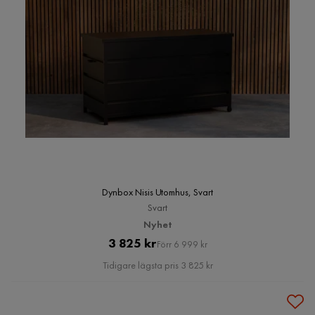
Dynbox Nisis Utomhus, Svart
Svart
Nyhet
Pris
Original
3 825 kr
Förr 6 999 kr
Pris
Tidigare lägsta pris 3 825 kr