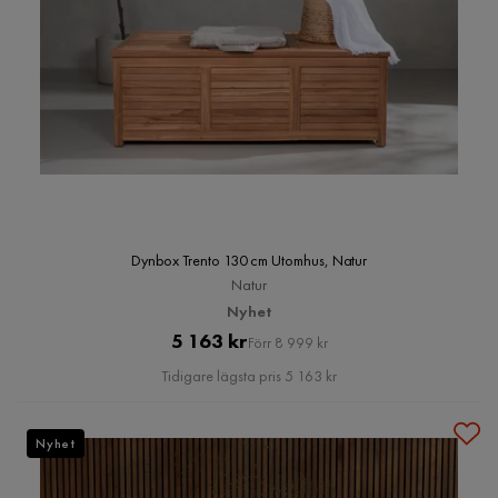
Dynbox Trento 130 cm Utomhus, Natur
Natur
Nyhet
Pris
Original
5 163 kr
Förr 8 999 kr
Pris
Tidigare lägsta pris 5 163 kr
Nyhet