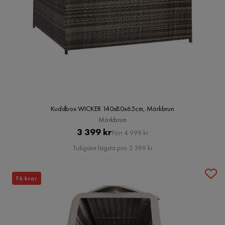
Kuddbox WICKER 140x80x65cm, Mörkbrun
Mörkbrun
Pris
Original
3 399 kr
Förr 4 999 kr
Pris
Tidigare lägsta pris 3 399 kr
Få kvar