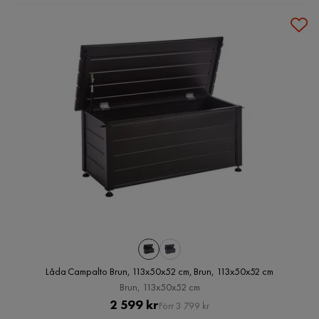
Låda Campalto Brun, 113x50x52 cm, Brun, 113x50x52 cm
Brun, 113x50x52 cm
Pris
Original
2 599 kr
Förr 3 799 kr