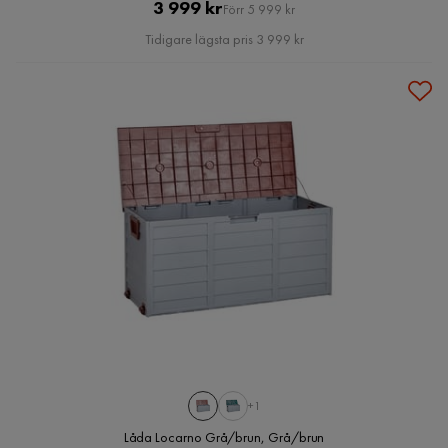
Pris
Original
3 999 kr
Förr 5 999 kr
Pris
Tidigare lägsta pris 3 999 kr
+1
Låda Locarno Grå/brun, Grå/brun