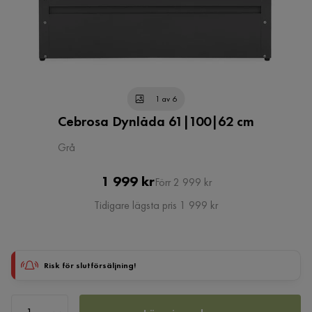
1 av 6
Cebrosa Dynlåda 61|100|62 cm
Grå
Pris
Original
1 999 kr
Förr 2 999 kr
Pris
Tidigare lägsta pris 1 999 kr
Risk för slutförsäljning!