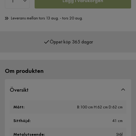
Lägg i varukorgen
Leverans mellan tors 13 aug. - tors 20 aug.
Öppet köp 365 dagar
Över 400 000 nöjda kunder
Om produkten
Översikt
Mått
:
B:100 cm H:62 cm D:62 cm
Sitthöjd
:
41 cm
Metalutseende
:
Stål