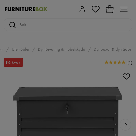
em
Utemöbler
Dynförvaring & möbelskydd
Dynboxar & dynlådor
Få kvar
(
1
)