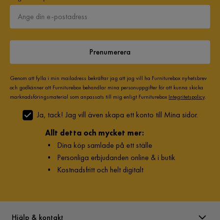
vatten. Tänk på att det kan orsaka läckage med rostfyllt
vatten ur ramrören.
Prenumerera
Genom att fylla i min mailadress bekräftar jag att jag vill ha Furniturebox nyhetsbrev
och godkänner att Furniturebox behandlar mina personuppgifter för att kunna skicka
marknadsföringsmaterial som anpassats till mig enligt Furniturebox
Integritetspolicy
.
Ja, tack! Jag vill även skapa ett konto till Mina sidor.
Allt detta och mycket mer:
•
Dina köp samlade på ett ställe
•
Personliga erbjudanden online & i butik
•
Kostnadsfritt och helt digitalt
Hjälp & kontakt