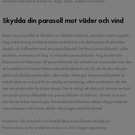
används mot bland annat sol, regn, smuts, damm och pollen.
Skydda din parasoll mot väder och vind
Även om parasollet är tillverkat av slitstarkt material, påverkas textil negativt i
hög utsträckning av bland annat nederbörd och det kommer få ett bättre
skydd och hållbarhet med ett parasollskydd. Det finns parasollskydd i olika
storlekar, material och färg. Vi erbjuder parasollskydd i hög kvalité från
bland annat Hillerstorp. Ett parasollskydd träs enkelt över parasollen när den
är hopfälld och brukar fästas med ett knytband runt, för att det ska sitta på
plats och skydda parasollet i alla väder. Vilket gör att parasollskyddet är
enkelt att ta av och på för en smidig användning, vilket underlättar då det
ska användas ofta för bästa skydd. Det är viktigt att tänka på att man endast
använder parasollskyddet när parasollduken är helt torr, annars är risken
stor för att duken kan mögla. Parasollskydd tillverkas oftast i tåliga material
som polyester och kräver därför oftast ingen särskild skötsel.
Investera i din parasoll och beställ ditt parasollskydd smidigt på
Furniturebox.se för snabb leverans och 365 dagar öppet köp.