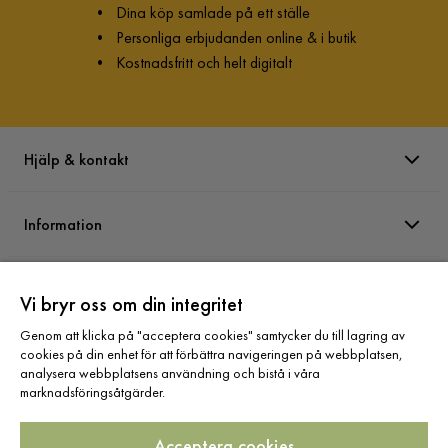
•
Dina köp samlade på ett ställe
•
Personliga erbjudanden online & i butik
•
Kostnadsfritt och helt digitalt
Hjälp & kontakt
Information
Varumärken
Vi bryr oss om din integritet
Genom att klicka på "acceptera cookies" samtycker du till lagring av
Sortiment
cookies på din enhet för att förbättra navigeringen på webbplatsen,
analysera webbplatsens användning och bistå i våra
marknadsföringsåtgärder.
Acceptera cookies