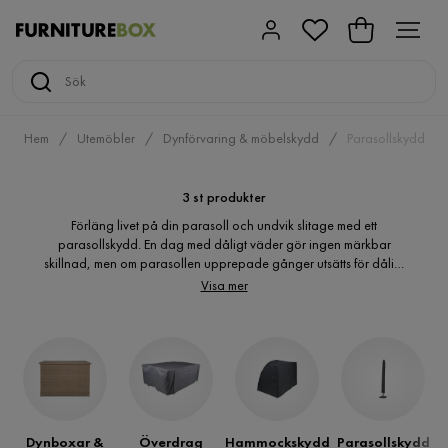
Hem
Utemöbler
Dynförvaring & möbelskydd
Parasollskydd
3 st produkter
Förläng livet på din parasoll och undvik slitage med ett
parasollskydd. En dag med dåligt väder gör ingen märkbar
skillnad, men om parasollen upprepade gånger utsätts för dåligt
väder och vind kan detta ge stora skador på parasollet. Ett
Visa mer
parasollskydd är ett överdrag som dras över parasollet när det
inte används. Slitaget på utemöbler är mycket större än för
motsvarande möbler inomhus och ett skydd till din parasoll är en
investering i avsevärt ökad livslängd. Parasollskydd skyddar din
parasoll när den inte används mot bland annat sol, regn, smuts,
damm och pollen.
Dynboxar &
Överdrag
Hammockskydd
Parasollskydd