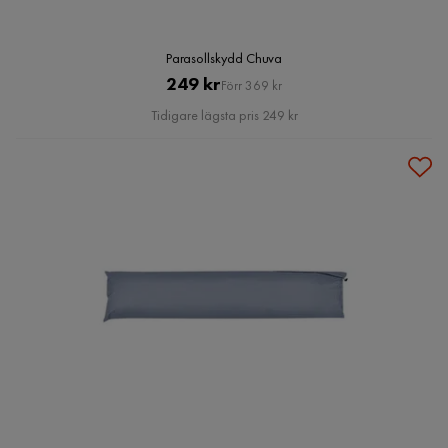
Parasollskydd Chuva
Pris
Original
249 kr
Förr 369 kr
Pris
Tidigare lägsta pris 249 kr