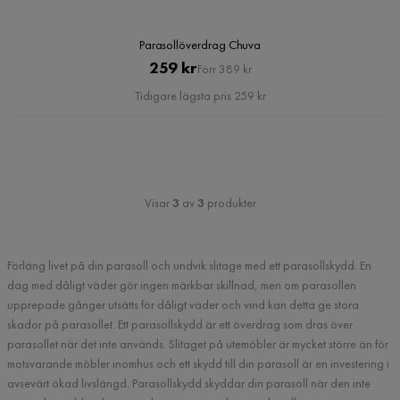
Parasollöverdrag Chuva
Pris
Original
259 kr
Förr 389 kr
Pris
Tidigare lägsta pris 259 kr
Visar
3
av
3
produkter
Förläng livet på din parasoll och undvik slitage med ett parasollskydd. En
dag med dåligt väder gör ingen märkbar skillnad, men om parasollen
upprepade gånger utsätts för dåligt väder och vind kan detta ge stora
skador på parasollet. Ett parasollskydd är ett överdrag som dras över
parasollet när det inte används. Slitaget på utemöbler är mycket större än för
motsvarande möbler inomhus och ett skydd till din parasoll är en investering i
avsevärt ökad livslängd. Parasollskydd skyddar din parasoll när den inte