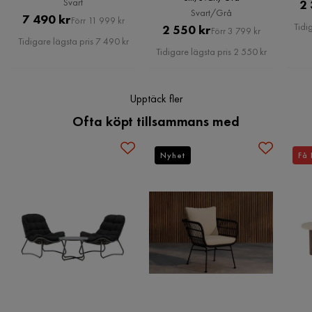
Svart
2 
Svart/Grå
Pris
Original
7 490 kr
Förr 11 999 kr
Färgnamn
Svart
Tidi
Pris
Original
2 550 kr
Förr 3 799 kr
Pris
Tidigare lägsta pris 7 490 kr
Pris
Tidigare lägsta pris 2 550 kr
Maxvikt
50 Kg
Serie
Upptäck fler
Ofta köpt tillsammans med
Hjul
Nej
Nyhet
Få 