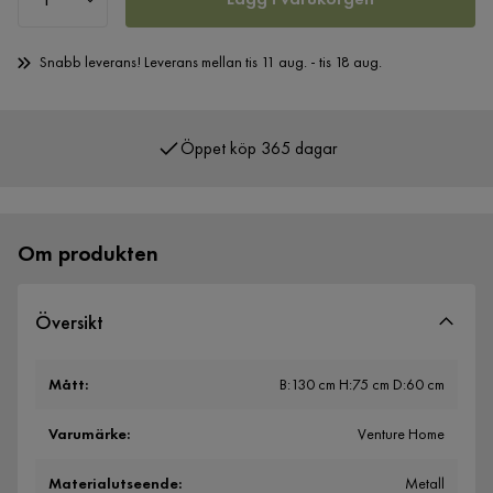
Snabb leverans! Leverans mellan tis 11 aug. - tis 18 aug.
Öppet köp 365 dagar
Över 400 000 nöjda kunder
Om produkten
Översikt
Mått
:
B:130 cm H:75 cm D:60 cm
Varumärke
:
Venture Home
Materialutseende
:
Metall