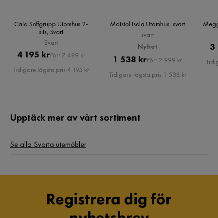
Cala Soffgrupp Utomhus 2-
Matstol Isola Utomhus, svart
Megg
sits, Svart
svart
Svart
3
Nyhet
Pris
Original
4 195 kr
Förr 7 499 kr
Pris
Original
1 538 kr
Förr 2 999 kr
Tidi
Pris
Tidigare lägsta pris 4 195 kr
Pris
Tidigare lägsta pris 1 538 kr
Upptäck mer av vårt sortiment
Se alla Svarta utemöbler
Registrera dig för
nyhetsbrev