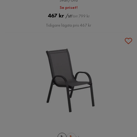
Svart/Grå
Se priset!
Pris
Original
467 kr
/st
Förr 799 kr
Pris
Tidigare lägsta pris 467 kr