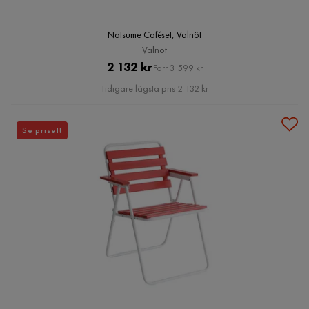
Natsume Caféset, Valnöt
Valnöt
Pris
Original
2 132 kr
Förr 3 599 kr
Pris
Tidigare lägsta pris 2 132 kr
Se priset!