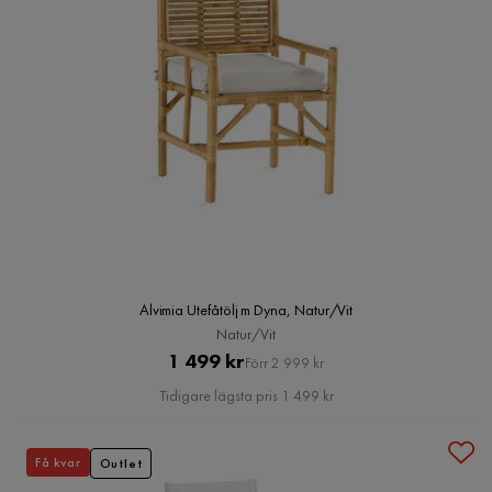
Alvimia Utefåtölj m Dyna, Natur/Vit
Natur/Vit
Pris
Original
1 499 kr
Förr 2 999 kr
Pris
Tidigare lägsta pris 1 499 kr
Få kvar
Outlet