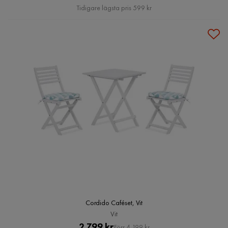
Pris
Tidigare lägsta pris 599 kr
Cordido Caféset, Vit
Vit
Pris
Original
2 799 kr
Förr 4 199 kr