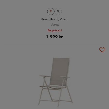
Retro Utestol, Varax
Varax
Se priset!
Pris
1 999 kr