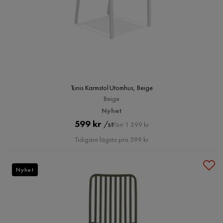
Tunis Karmstol Utomhus, Beige
Beige
Nyhet
Pris
Original
599 kr
/st
Förr 1 399 kr
Pris
Tidigare lägsta pris 599 kr
Nyhet