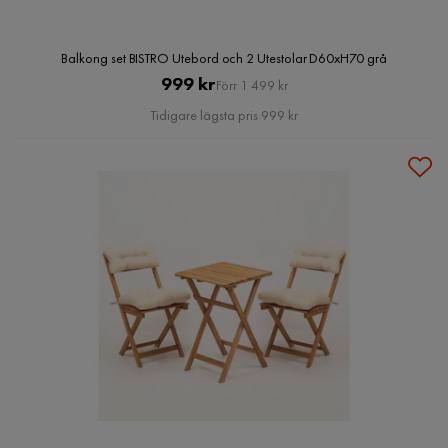
Balkong set BISTRO Utebord och 2 Utestolar D60xH70 grå
Pris
Original
999 kr
Förr 1 499 kr
Pris
Tidigare lägsta pris 999 kr