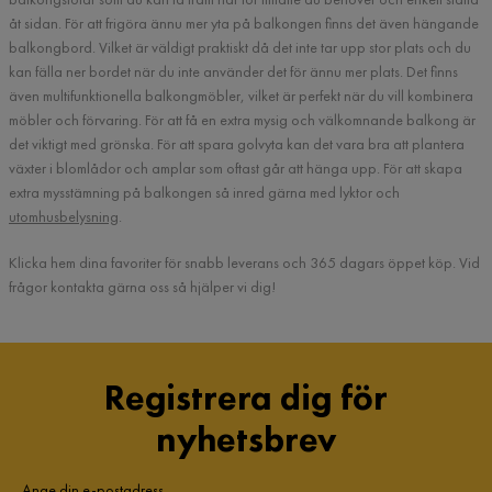
åt sidan. För att frigöra ännu mer yta på balkongen finns det även hängande
balkongbord. Vilket är väldigt praktiskt då det inte tar upp stor plats och du
kan fälla ner bordet när du inte använder det för ännu mer plats. Det finns
även multifunktionella balkongmöbler, vilket är perfekt när du vill kombinera
möbler och förvaring. För att få en extra mysig och välkomnande balkong är
det viktigt med grönska. För att spara golvyta kan det vara bra att plantera
växter i blomlådor och amplar som oftast går att hänga upp. För att skapa
extra mysstämning på balkongen så inred gärna med lyktor och
utomhusbelysning
.
Klicka hem dina favoriter för snabb leverans och 365 dagars öppet köp. Vid
frågor kontakta gärna oss så hjälper vi dig!
Registrera dig för
nyhetsbrev
Ange din e-postadress