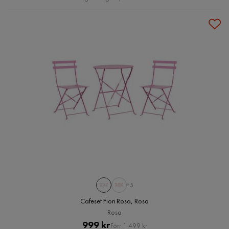
+5
Cafeset Fiori Rosa, Rosa
Rosa
Pris
Original
999 kr
Förr 1 499 kr