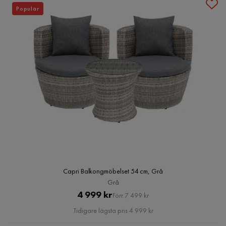
Populär
Capri Balkongmöbelset 54 cm, Grå
Grå
Pris
Original
4 999 kr
Förr 7 499 kr
Pris
Tidigare lägsta pris 4 999 kr