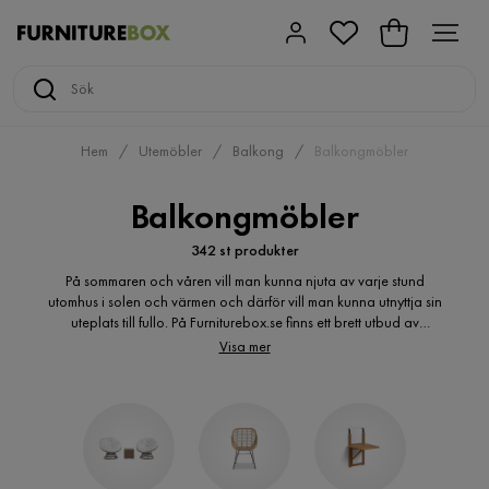
Hem
Utemöbler
Balkong
Balkongmöbler
Balkongmöbler
342 st produkter
På sommaren och våren vill man kunna njuta av varje stund
utomhus i solen och värmen och därför vill man kunna utnyttja sin
uteplats till fullo. På Furniturebox.se finns ett brett utbud av
balkongmöbler till bra priser. Här hittar du balkongmöbler för
Visa mer
både den stora och den lilla balkongen men även för terrassen
eller uteplatsen. Det finns balkongmöbler i mängder av olika
material att välja mellan, allt från konstrotting till olika träslag och
aluminium och mycket mer.