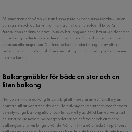
På sommaren och våren vill man kunna njuta av varje stund utomhus i solen
och värmen och därför vill man kunna utnyttja sin uteplats till fullo. På
Furniturebox.se finns ett brett utbud av balkongmöbler till bra priser. Här hittar
du balkongmöbler för både den stora och den lilla balkongen men även för
terrassen eller uteplatsen. Det finns balkongmöbler i mängder av olika
material att välja mellan, allt från konstrotting till olika träslag och aluminium
och mycket mer.
Balkongmöbler för både en stor och en
liten balkong
Har du en mindre balkong är det viktigt att inreda smart och utnyttja ytan
optimalt. Till att börja med ska den lilla balkongen inte inredas med för stora
och otympliga balkongmöbler som tar upp all yta. Istället kan det vara värt
att satsa på lite nättare balkongmöbler såsom
cafestolar
och ett mindre
balkongbord
för en luftigare känsla. Värt att tänka på är också hopfällbara
balkongstolar som du kan ta fram när för tillfälle du behöver och enkelt ställa