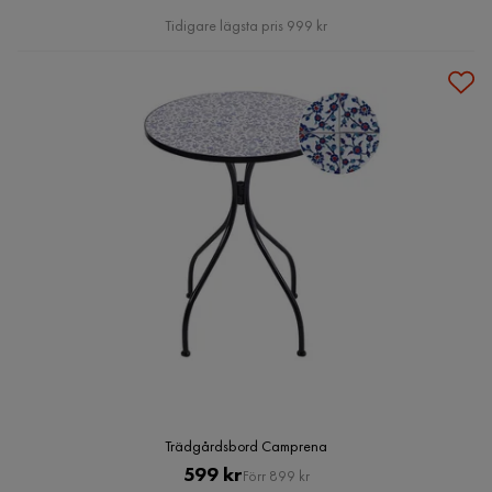
Pris
Tidigare lägsta pris 999 kr
Trädgårdsbord Camprena
Pris
Original
599 kr
Förr 899 kr