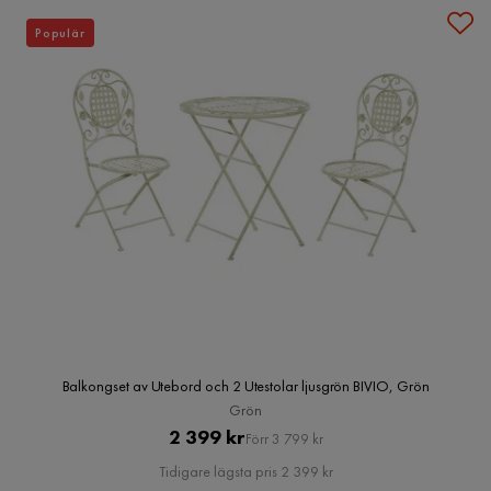
Populär
Balkongset av Utebord och 2 Utestolar ljusgrön BIVIO, Grön
Grön
Pris
Original
2 399 kr
Förr 3 799 kr
Pris
Tidigare lägsta pris 2 399 kr