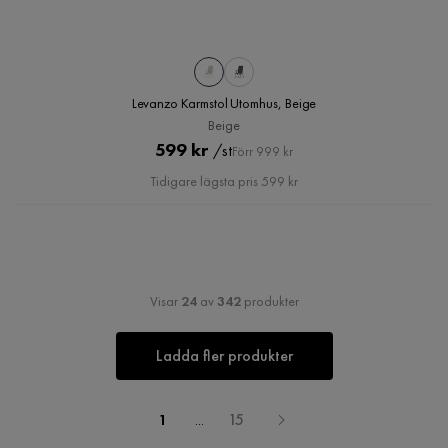
Levanzo Karmstol Utomhus, Beige
Beige
Pris
Original
599 kr
/st
Förr 999 kr
Pris
Tidigare lägsta pris 599 kr
Visar
24
av
342
produkter
Ladda fler produkter
1
...
15