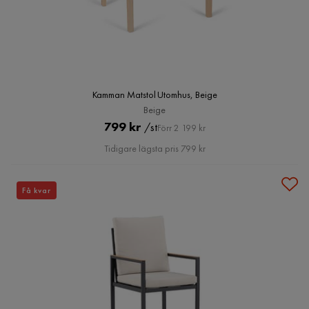
Kamman Matstol Utomhus, Beige
Beige
Pris
Original
799 kr
/st
Förr 2 199 kr
Pris
Tidigare lägsta pris 799 kr
Få kvar