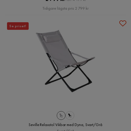
Pris
Tidigare lägsta pris 2 799 kr
Se priset!
Seville Relaxstol Vikbar med Dyna, Svart/Grå