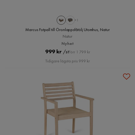
+1
Marcus Fotpall till Öronlappsfåtölj Utomhus, Natur
Natur
Nyhet
Pris
Original
999 kr
/st
Förr 1 799 kr
Pris
Tidigare lägsta pris 999 kr