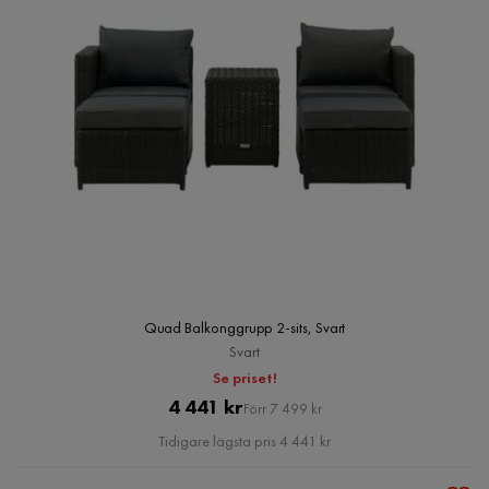
Quad Balkonggrupp 2-sits, Svart
Svart
Se priset!
Pris
Original
4 441 kr
Förr 7 499 kr
Pris
Tidigare lägsta pris 4 441 kr