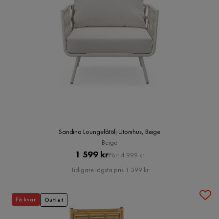
Sandina Loungefåtölj Utomhus, Beige
Beige
Pris
Original
1 599 kr
Förr 4 999 kr
Pris
Tidigare lägsta pris 1 599 kr
Få kvar
Outlet