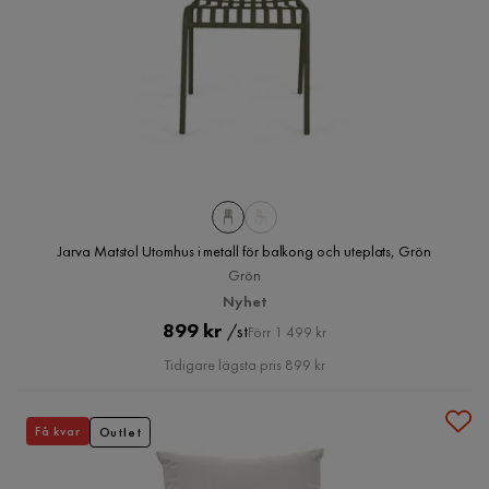
Jarva Matstol Utomhus i metall för balkong och uteplats, Grön
Grön
Nyhet
Pris
Original
899 kr
/st
Förr 1 499 kr
Pris
Tidigare lägsta pris 899 kr
Få kvar
Outlet