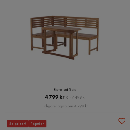
Bistro-set Treia
Pris
Original
4 799 kr
Förr 7 499 kr
Pris
Tidigare lägsta pris 4 799 kr
Se priset!
Populär