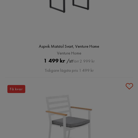
Aspvik Matstol Svart, Venture Home
Venture Home
Pris
Original
1 499 kr
/st
Förr 2 999 kr
Pris
Tidigare lägsta pris 1 499 kr
Få kvar