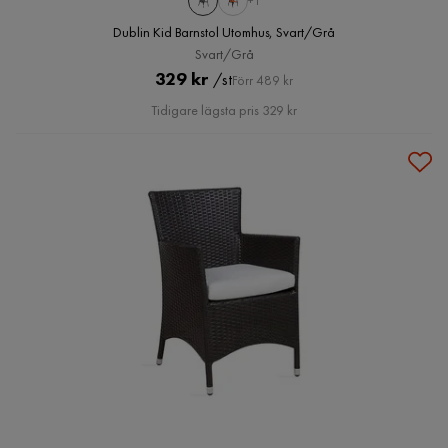
+1
Dublin Kid Barnstol Utomhus, Svart/Grå
Svart/Grå
Pris
Original
329 kr
/st
Förr 489 kr
Pris
Tidigare lägsta pris 329 kr