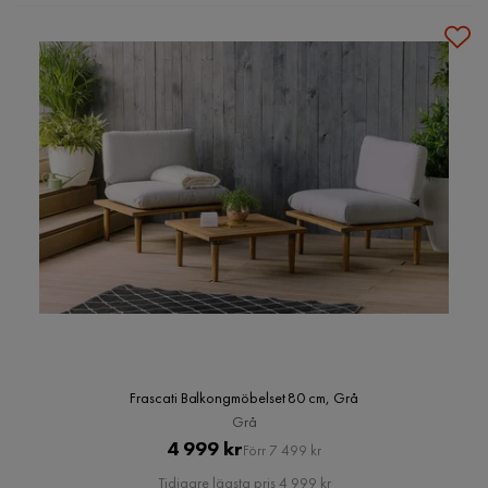
Frascati Balkongmöbelset 80 cm, Grå
Grå
Pris
Original
4 999 kr
Förr 7 499 kr
Pris
Tidigare lägsta pris 4 999 kr