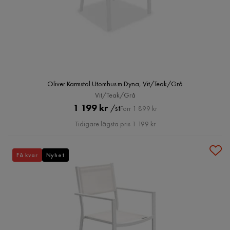
Oliver Karmstol Utomhus m Dyna, Vit/Teak/Grå
Vit/Teak/Grå
Pris
Original
1 199 kr
/st
Förr 1 899 kr
Pris
Tidigare lägsta pris 1 199 kr
Få kvar
Nyhet