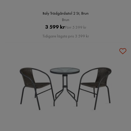
Italy Trädgårdsstol 2 St, Brun
Brun
Pris
Original
3 599 kr
Förr 5 399 kr
Pris
Tidigare lägsta pris 3 599 kr