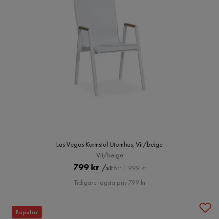
Las Vegas Karmstol Utomhus, Vit/beige
Vit/beige
Pris
Original
799 kr
/st
Förr 1 999 kr
Pris
Tidigare lägsta pris 799 kr
Populär