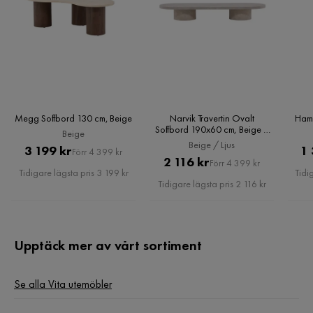
Tvättråd
Rengör produkten med en fuktig trasa
Montering krävs
Nej
Väderbeständighet
Vattenavvisande
Megg Soffbord 130 cm, Beige
Narvik Travertin Ovalt
Hamd
Vikt
5 kg
Soffbord 190x60 cm, Beige /
Beige
Ljus
Beige / Ljus
Pris
Original
3 199 kr
1 
Förr 4 399 kr
Färg
Vit
Pris
Original
2 116 kr
Förr 4 399 kr
Pris
Tidigare lägsta pris 3 199 kr
Tidi
Pris
Tidigare lägsta pris 2 116 kr
Serie
Malina
Upptäck mer av vårt sortiment
Se alla Vita utemöbler