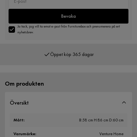
Bevaka
Ja tack, jag vill ta emot e-post från Furniturebox och prenumerera på ert
nyhetsbrev.
Öppet köp 365 dagar
Över 400 000 nöjda kunder
Om produkten
Översikt
Mått
:
B:58 cm H:86 cm D:60 cm
Varumärke
:
Venture Home