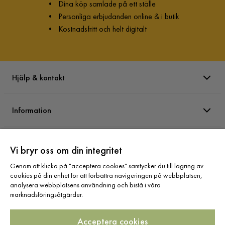
•
Dina köp samlade på ett ställe
•
Personliga erbjudanden online & i butik
•
Kostnadsfritt och helt digitalt
Hjälp & kontakt
Information
Varumärken
Vi bryr oss om din integritet
Genom att klicka på "acceptera cookies" samtycker du till lagring av
Sortiment
cookies på din enhet för att förbättra navigeringen på webbplatsen,
analysera webbplatsens användning och bistå i våra
marknadsföringsåtgärder.
Acceptera cookies