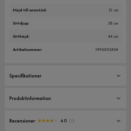
Höjd till armstöd
:
21 cm
Sittdjup
:
58 cm
Sitthöjd
:
44 cm
Artikelnummer
:
HFN0012404
Specifikationer
Artikelnummer:
HFN0012404
Produktinformation
Storlek
Höjd
86 cm
Recensioner
4.0
(
1
)
Höjd till armstöd
21 cm