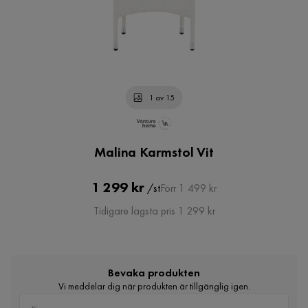
1 av 15
Malina Karmstol Vit
Pris
Original
1 299 kr
/st
Förr 1 499 kr
Pris
Tidigare lägsta pris 1 299 kr
Bevaka produkten
Vi meddelar dig när produkten är tillgänglig igen.