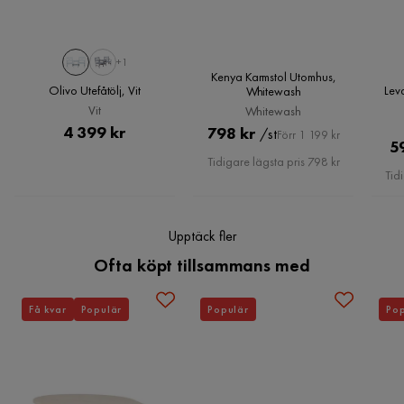
Hopfällbar
Nej
+1
Dold förvaring
Nej
Kenya Karmstol Utomhus,
Olivo Utefåtölj, Vit
Lev
Whitewash
Vit
Whitewash
Avtagbar klädsel
Ja
Pris
4 399 kr
Pris
Original
798 kr
/st
Förr 1 199 kr
5
Pris
Övrigt
Tidigare lägsta pris 798 kr
Tid
Dynfärg
Grå
Upptäck fler
Färgnamn
Vit
Ofta köpt tillsammans med
Tvättbar
Ja
Få kvar
Populär
Populär
Pop
Dyna ingår
Ja
Bruk
Utomhus
Färg ben
Vit