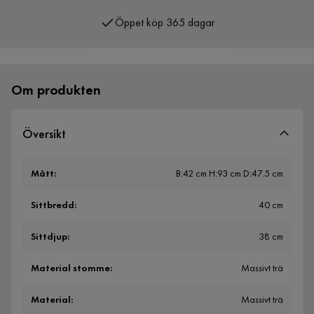
Öppet köp 365 dagar
Över 400 000 nöjda kunder
Om produkten
Översikt
Mått
:
B:42 cm H:93 cm D:47.5 cm
Sittbredd
:
40 cm
Sittdjup
:
38 cm
Material stomme
:
Massivt trä
Material
:
Massivt trä