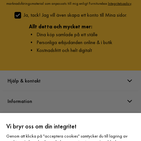
marknadsföringsmaterial som anpassats till mig enligt Furniturebox
Integritetspolicy
.
väderförhållanden rekommenderas att förvara produkten
under ett möbelskydd eller i ett torrt och svalt rum.
Ja, tack! Jag vill även skapa ett konto till Mina sidor.
Allt detta och mycket mer:
•
Dina köp samlade på ett ställe
•
Personliga erbjudanden online & i butik
•
Kostnadsfritt och helt digitalt
Hjälp & kontakt
Information
Varumärken
Vi bryr oss om din integritet
Genom att klicka på "acceptera cookies" samtycker du till lagring av