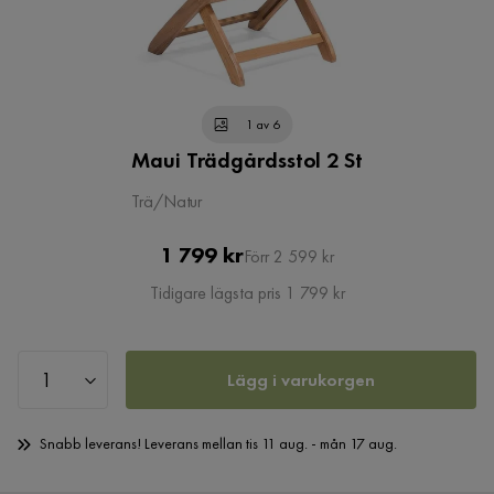
1 av 6
Maui Trädgårdsstol 2 St
Trä/Natur
Pris
Original
1 799 kr
Förr 2 599 kr
Pris
Tidigare lägsta pris 1 799 kr
Lägg i varukorgen
Snabb leverans! Leverans mellan tis 11 aug. - mån 17 aug.